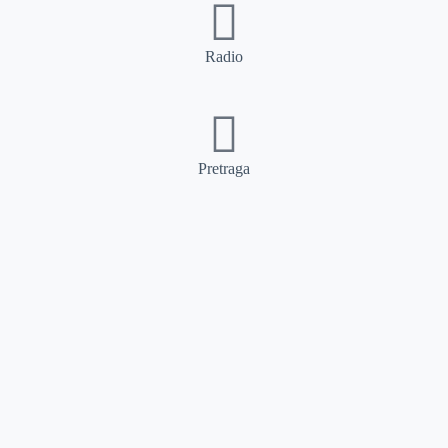
Radio
Pretraga
Pretraga
Kategorije
Ostalo
Naslovna