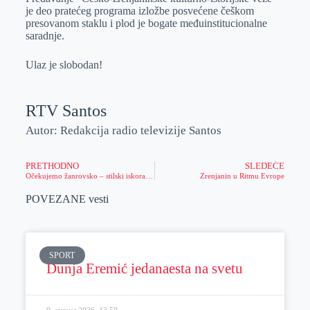
je deo pratećeg programa izložbe posvećene češkom
presovanom staklu i plod je bogate međuinstitucionalne
saradnje.
Ulaz je slobodan!
RTV Santos
Autor: Redakcija radio televizije Santos
PRETHODNO
SLEDEĆE
Očekujemo žanrovsko – stilski iskorak u odnosu na dominantne repertoarske tokove
Zrenjanin u Ritmu Evrope
POVEZANE vesti
SPORT
Dunja Eremić jedanaesta na svetu