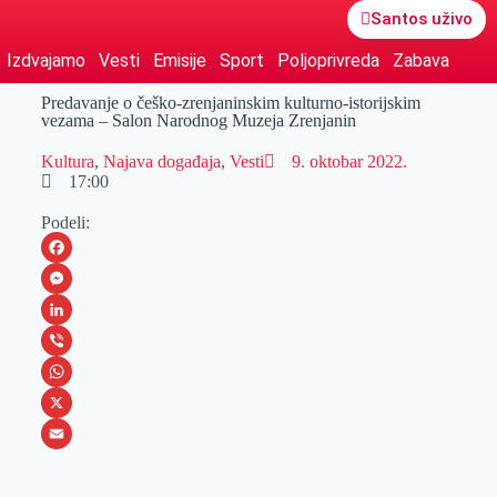
Santos uživo
Izdvajamo
Vesti
Emisije
Sport
Poljoprivreda
Zabava
Predavanje o češko-zrenjaninskim kulturno-istorijskim
vezama – Salon Narodnog Muzeja Zrenjanin
Kultura
,
Najava događaja
,
Vesti
9. oktobar 2022.
17:00
Podeli:
F
a
M
c
e
L
e
s
i
V
b
s
n
i
W
o
e
k
b
h
X
o
n
e
e
a
E
k
g
d
r
t
m