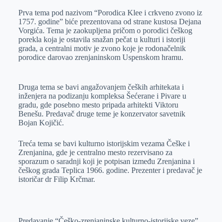
Prva tema pod nazivom “Porodica Klee i crkveno zvono iz
1757. godine” biće prezentovana od strane kustosa Dejana
Vorgića. Tema je zaokupljena pričom o porodici češkog
porekla koja je ostavila snažan pečat u kulturi i istoriji
grada, a centralni motiv je zvono koje je rodonačelnik
porodice darovao zrenjaninskom Uspenskom hramu.
Druga tema se bavi angažovanjem čeških arhitekata i
inženjera na podizanju kompleksa Šećerane i Pivare u
gradu, gde posebno mesto pripada arhitekti Viktoru
Benešu. Predavač druge teme je konzervator savetnik
Bojan Kojičić.
Treća tema se bavi kulturno istorijskim vezama Češke i
Zrenjanina, gde je centralno mesto rezervisano za
sporazum o saradnji koji je potpisan između Zrenjanina i
češkog grada Teplica 1966. godine. Prezenter i predavač je
istoričar dr Filip Krčmar.
Predavanje “Češko-zrenjaninske kulturno-istorijske veze”