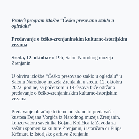
e
I
s
a
r
n
A
i
Prateći program izložbe “Češko presovano staklo u
p
l
ogledalu”
p
Predavanje o češko-zrenjaninskim kulturno-istorijskim
vezama
Sreda, 12. oktobar
u 19h, Salon Narodnog muzeja
Zrenjanin
U okviru izložbe “Češko presovano staklo u ogledalu” u
Salonu Narodnog muzeja Zrenjanin u sredu, 12. oktobra
2022. godine, sa početkom u 19 časova biće održano
predavanje o češko-zrenjaninskim kulturno-istorijskim
vezama.
Predavanje obrađuje tri teme od strane tri predavača:
kustosa Dejana Vorgića iz Narodnog muzeja Zrenjanin,
konzervatora savetnika Bojana Kojičića iz Zavoda za
zaštitu spomenika kulture Zrenjanin, i istoričara dr Filipa
Krčmara iz Istorijskog arhiva Zrenjanin.