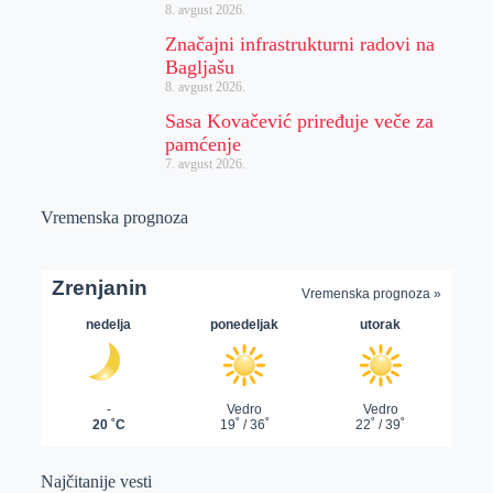
8. avgust 2026.
Značajni infrastrukturni radovi na
Bagljašu
8. avgust 2026.
Sasa Kovačević priređuje veče za
pamćenje
7. avgust 2026.
Vremenska prognoza
Najčitanije vesti