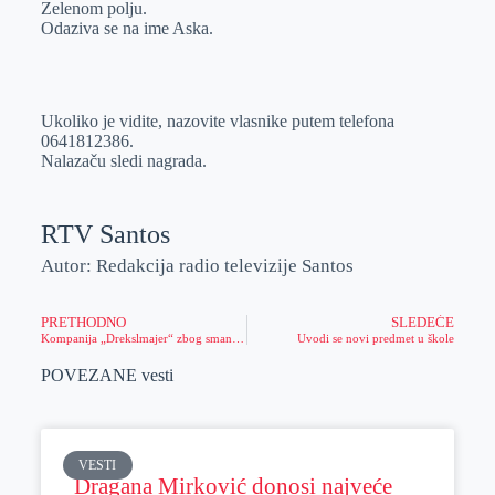
Zelenom polju.
r
n
A
i
Odaziva se na ime Aska.
p
l
p
Ukoliko je vidite, nazovite vlasnike putem telefona
0641812386.
Nalazaču sledi nagrada.
RTV Santos
Autor: Redakcija radio televizije Santos
PRETHODNO
SLEDEĆE
Kompanija „Drekslmajer“ zbog smanjenog obima posla bila je prinuđena da redukuje broj zaposlenih
Uvodi se novi predmet u škole
POVEZANE vesti
VESTI
Dragana Mirković donosi najveće