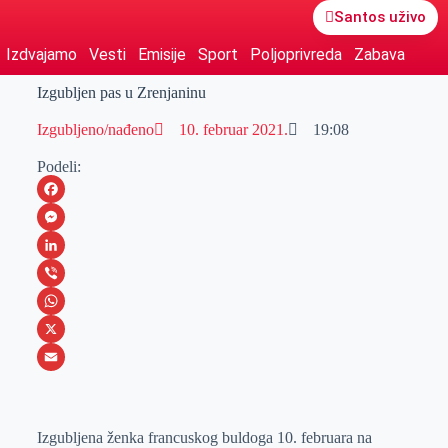
Santos uživo
Izdvajamo
Vesti
Emisije
Sport
Poljoprivreda
Zabava
Izgubljen pas u Zrenjaninu
Izgubljeno/nađeno
10. februar 2021.
19:08
Podeli:
F
a
M
c
e
L
e
s
i
V
b
s
n
i
W
o
e
k
b
h
X
o
n
e
e
a
E
k
g
d
r
t
m
Izgubljena ženka francuskog buldoga 10. februara na
e
I
s
a