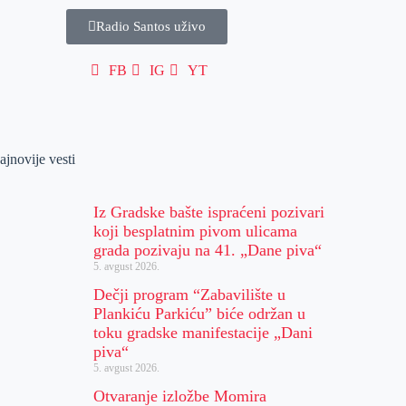
Radio Santos uživo
FB
IG
YT
ajnovije vesti
Iz Gradske bašte ispraćeni pozivari
koji besplatnim pivom ulicama
grada pozivaju na 41. „Dane piva“
5. avgust 2026.
Dečji program “Zabavilište u
Plankiću Parkiću” biće održan u
toku gradske manifestacije „Dani
piva“
5. avgust 2026.
Otvaranje izložbe Momira