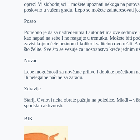
oprez! Vi slobodnjaci – možete upoznati nekoga na putovanj
poslovno u vašem gradu. Lepo se možete zainteresovati jed
Posao
Potrebno je da sa nadređenima I autoritetima ove sedmice i
kao napad na sebe I ne reagujte u trenutku. Možete biti pod 
zavisi kojom ćete brzinom I koliko kvalitetno ovo rešiti. A
što želite. Sve što se vezuje za inostranstvo kreće jednim
Novac
Lepe mogućnosti za novčane prilive I dobitke početkom ne
Ili nelegalne načine za zaradu.
Zdravlje
Stariji Ovnovi neka obrate pažnju na poledice. Mlađi – više
sportskih aktivnosti.
BIK