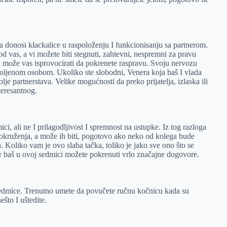
donosi klackalice u raspoloženju I funkcionisanju sa partnerom.
 od vas, a vi možete biti stegnuti, zahtevni, nespremni za pravu
k može vas isprovocirati da pokrenete raspravu. Svoju nervozu
oljenom osobom. Ukoliko ste slobodni, Venera koja baš I vlada
je partnerstava. Velike mogućnosti da preko prijatelja, izlaska ili
teresantnog.
ci, ali ne I prilagodljivost I spremnost na ustupke. Iz tog razloga
g okruženja, a može ih biti, pogotovo ako neko od kolega bude
 Koliko vam je ovo slaba tačka, toliko je jako sve ono što se
jer baš u ovoj sedmici možete pokrenuti vrlo značajne dogovore.
 sedmice. Trenutno umete da povučete ručnu kočnicu kada su
ešto I uštedite.