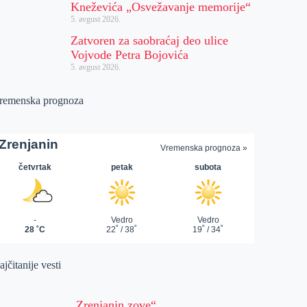
Kneževića „Osvežavanje memorije“
5. avgust 2026.
Zatvoren za saobraćaj deo ulice
Vojvode Petra Bojovića
5. avgust 2026.
remenska prognoza
jčitanije vesti
„Zrenjanin zove“