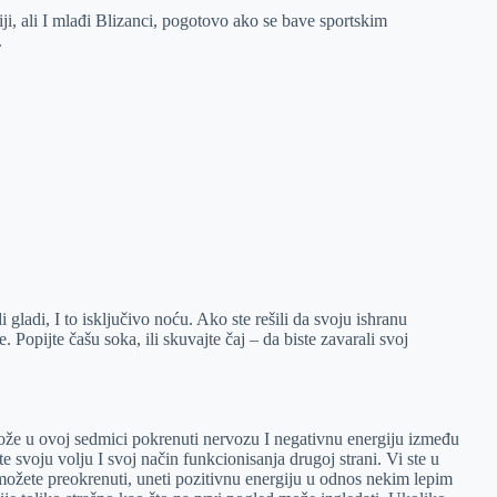
ji, ali I mlađi Blizanci, pogotovo ako se bave sportskim
.
gladi, I to isključivo noću. Ako ste rešili da svoju ishranu
Popijte čašu soka, ili skuvajte čaj – da biste zavarali svoj
že u ovoj sedmici pokrenuti nervozu I negativnu energiju između
 svoju volju I svoj način funkcionisanja drugoj strani. Vi ste u
možete preokrenuti, uneti pozitivnu energiju u odnos nekim lepim