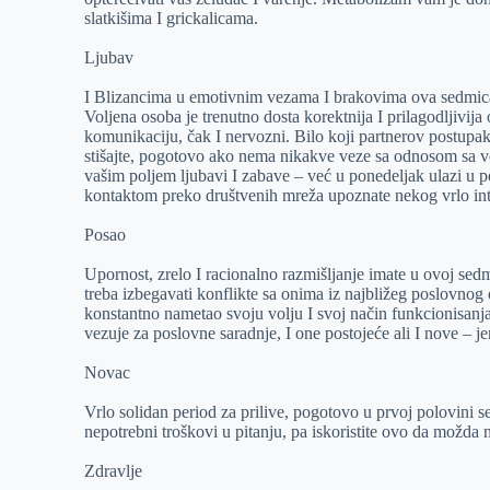
slatkišima I grickalicama.
Ljubav
I Blizancima u emotivnim vezama I brakovima ova sedmica 
Voljena osoba je trenutno dosta korektnija I prilagodljivija
komunikaciju, čak I nervozni. Bilo koji partnerov postupa
stišajte, pogotovo ako nema nikakve veze sa odnosom sa v
vašim poljem ljubavi I zabave – već u ponedeljak ulazi u pol
kontaktom preko društvenih mreža upoznate nekog vrlo in
Posao
Upornost, zrelo I racionalno razmišljanje imate u ovoj sedmi
treba izbegavati konflikte sa onima iz najbližeg poslovno
konstantno nametao svoju volju I svoj način funkcionisanja.
vezuje za poslovne saradnje, I one postojeće ali I nove – 
Novac
Vrlo solidan period za prilive, pogotovo u prvoj polovini
nepotrebni troškovi u pitanju, pa iskoristite ovo da možda n
Zdravlje