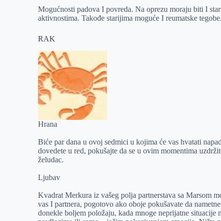
Mogućnosti padova I povreda. Na oprezu moraju biti I stari
aktivnostima. Takođe starijima moguće I reumatske tegobe
RAK
Hrana
Biće par dana u ovoj sedmici u kojima će vas hvatati napadi 
dovedete u red, pokušajte da se u ovim momentima uzdržite. 
želudac.
Ljubav
Kvadrat Merkura iz vašeg polja partnerstava sa Marsom mo
vas I partnera, pogotovo ako oboje pokušavate da nametnete
donekle boljem položaju, kada mnoge neprijatne situacije 