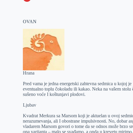
o
n
e
e
a
E
k
g
d
r
t
m
OVAN
e
I
s
a
r
n
A
i
p
l
p
Hrana
Pred vama je jedna energetski zahtevna sedmica u kojoj je po
eventualno toplu čokoladu ili kakao. Neka na vašem stolu češ
sušeno voće I koštunjavi plodovi.
Ljubav
Kvadrat Merkura sa Marsom koji je aktuelan u ovoj sedmic
nerazumevanja, ali I obostrane impulsivnosti. No, dobar as
vladarem Marsom govori o tome da se odnos može brzo srediti
ona varijanta – malo se svađamo, a onda u krevetu mirimo…