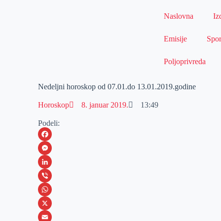
Naslovna
Iz
Emisije
Spor
Poljoprivreda
Nedeljni horoskop od 07.01.do 13.01.2019.godine
Horoskop
8. januar 2019.
13:49
Podeli:
F
a
M
c
e
L
e
s
i
V
b
s
n
i
W
o
e
k
b
h
X