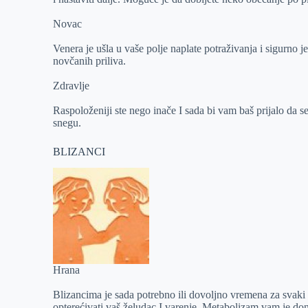
Novac
Venera je ušla u vaše polje naplate potraživanja i sigurno 
novčanih priliva.
Zdravlje
Raspoloženiji ste nego inače I sada bi vam baš prijalo da 
snegu.
BLIZANCI
Hrana
Blizancima je sada potrebno ili dovoljno vremena za svaki o
opterećivati vaš želudac I varenje. Metabolizam vam je do