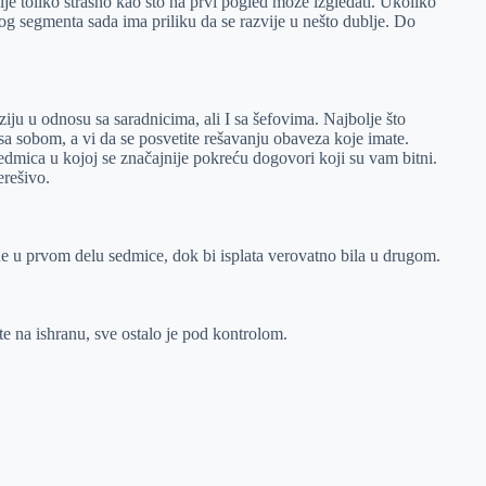
je toliko strašno kao što na prvi pogled može izgledati. Ukoliko
g segmenta sada ima priliku da se razvije u nešto dublje. Do
ju u odnosu sa saradnicima, ali I sa šefovima. Najbolje što
 sa sobom, a vi da se posvetite rešavanju obaveza koje imate.
edmica u kojoj se značajnije pokreću dogovori koji su vam bitni.
erešivo.
de u prvom delu sedmice, dok bi isplata verovatno bila u drugom.
te na ishranu, sve ostalo je pod kontrolom.