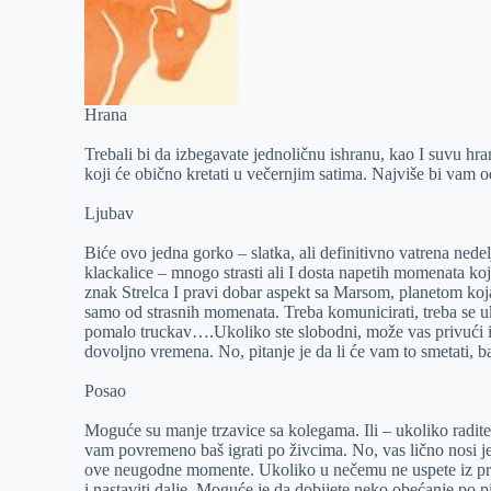
Hrana
Trebali bi da izbegavate jednoličnu ishranu, kao I suvu hranu
koji će obično kretati u večernjim satima. Najviše bi vam 
Ljubav
Biće ovo jedna gorko – slatka, ali definitivno vatrena nede
klackalice – mnogo strasti ali I dosta napetih momenata ko
znak Strelca I pravi dobar aspekt sa Marsom, planetom koja 
samo od strasnih momenata. Treba komunicirati, treba se u
pomalo truckav….Ukoliko ste slobodni, može vas privući il
dovoljno vremena. No, pitanje je da li će vam to smetati, 
Posao
Moguće su manje trzavice sa kolegama. Ili – ukoliko radite 
vam povremeno baš igrati po živcima. No, vas lično nosi jedn
ove neugodne momente. Ukoliko u nečemu ne uspete iz prvo
i nastaviti dalje. Moguće je da dobijete neko obećanje po 