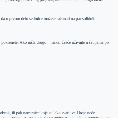
je da u prvom delu sedmice možete računati na par solidnih
se pokrenete. Ako ništa drugo – makar češće uživajte u šetnjama po
brok, ili pak namirnice koje su lako svarljive I koje neće
nekle usporen, pa ne smete da se pretovarujete jelom, pogotovo ne