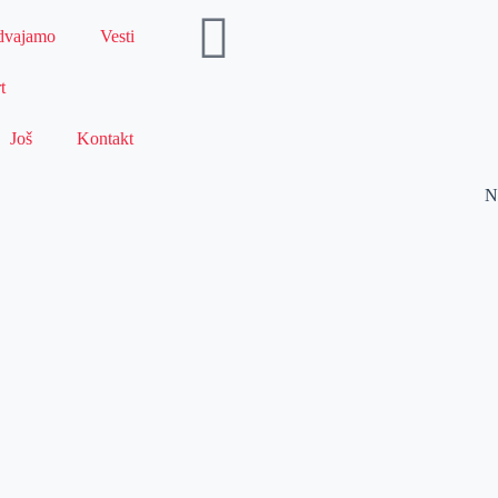
dvajamo
Vesti
t
Još
Kontakt
N