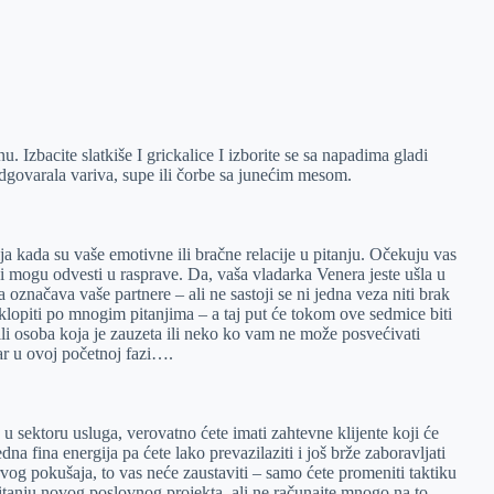
. Izbacite slatkiše I grickalice I izborite se sa napadima gladi
odgovarala variva, supe ili čorbe sa junećim mesom.
lja kada su vaše emotivne ili bračne relacije u pitanju. Očekuju vas
ji mogu odvesti u rasprave. Da, vaša vladarka Venera jeste ušla u
označava vaše partnere – ali ne sastoji se ni jedna veza niti brak
klopiti po mnogim pitanjima – a taj put će tokom ove sedmice biti
i osoba koja je zauzeta ili neko ko vam ne može posvećivati
bar u ovoj početnoj fazi….
u sektoru usluga, verovatno ćete imati zahtevne klijente koji će
a fina energija pa ćete lako prevazilaziti i još brže zaboravljati
g pokušaja, to vas neće zaustaviti – samo ćete promeniti taktiku
pitanju novog poslovnog projekta, ali ne računajte mnogo na to.