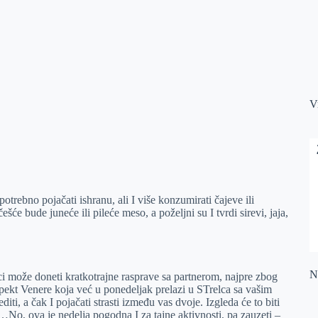
V
trebno pojačati ishranu, ali I više konzumirati čajeve ili
će bude juneće ili pileće meso, a poželjni su I tvrdi sirevi, jaja,
Na
i može doneti kratkotrajne rasprave sa partnerom, najpre zbog
pekt Venere koja već u ponedeljak prelazi u STrelca sa vašim
, a čak I pojačati strasti između vas dvoje. Izgleda će to biti
No, ova je nedelja pogodna I za tajne aktivnosti, pa zauzeti –