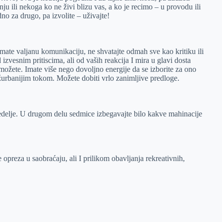
u ili nekoga ko ne živi blizu vas, a ko je recimo – u provodu ili
no za drugo, pa izvolite – uživajte!
mate valjanu komunikaciju, ne shvatajte odmah sve kao kritiku ili
izvesnim pritiscima, ali od vaših reakcija I mira u glavi dosta
 možete. Imate više nego dovoljno energije da se izborite za ono
 užurbanijim tokom. Možete dobiti vrlo zanimljive predloge.
delje. U drugom delu sedmice izbegavajte bilo kakve mahinacije
 opreza u saobraćaju, ali I prilikom obavljanja rekreativnih,