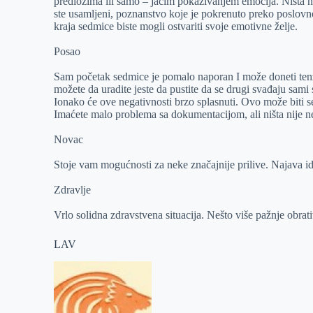
predlozima ili samo – jačim pokazivanjem emocija. Ništa ni
ste usamljeni, poznanstvo koje je pokrenuto preko poslovno
kraja sedmice biste mogli ostvariti svoje emotivne želje.
Posao
Sam početak sedmice je pomalo naporan I može doneti tenzi
možete da uradite jeste da pustite da se drugi svađaju sami
Ionako će ove negativnosti brzo splasnuti. Ovo može biti s
Imaćete malo problema sa dokumentacijom, ali ništa nije n
Novac
Stoje vam mogućnosti za neke značajnije prilive. Najava i
Zdravlje
Vrlo solidna zdravstvena situacija. Nešto više pažnje obrati
LAV