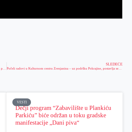
SLEDEĆE
Raspisan konkurs za ekonomsko osnaživanje žena i podsticanje razvoja ženskog preduzetništva
Počeli radovi u Kulturnom centru Zrenjanina – uz podršku Pokrajine, postavlja se najsavremenija scenska rasveta, ozvučenje i video oprema
VESTI
Dečji program “Zabavilište u Plankiću
Parkiću” biće održan u toku gradske
manifestacije „Dani piva“