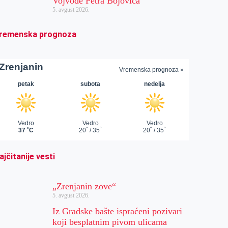
Vojvode Petra Bojovića
5. avgust 2026.
remenska prognoza
ajčitanije vesti
„Zrenjanin zove“
5. avgust 2026.
Iz Gradske bašte ispraćeni pozivari
koji besplatnim pivom ulicama