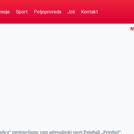
isije
Sport
Poljoprivreda
Još
Kontakt
N
5
ica“ predstavljamo vam adrenalinski sport Paintball „Pejntbol“.