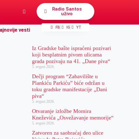
Radio Santos
uživo
FB
IG
YT
ajnovije vesti
Iz Gradske bašte ispraćeni pozivari
koji besplatnim pivom ulicama
grada pozivaju na 41. „Dane piva“
5. avgust 2026.
Dečji program “Zabavilište u
Plankiću Parkiću” biće održan u
toku gradske manifestacije „Dani
piva“
5. avgust 2026.
Otvaranje izložbe Momira
Kneževića „Osvežavanje memorije“
5. avgust 2026.
Zatvoren za saobraćaj deo ulice