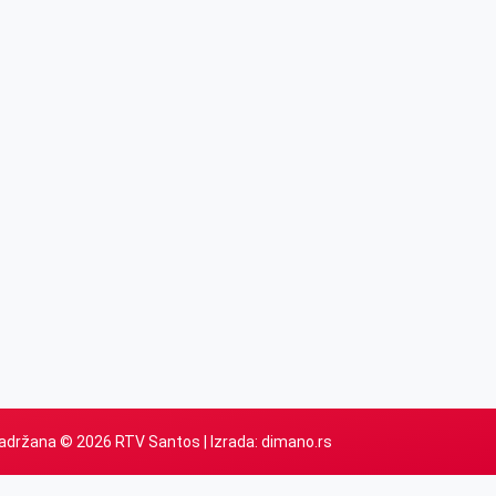
adržana © 2026 RTV Santos | Izrada:
dimano.rs