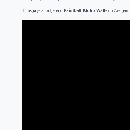
r
n
A
i
Emisija je snimljena u
Paintball Klubu Walter
u Zrenjani
p
l
p