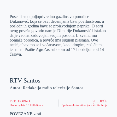
o
n
e
e
a
E
k
g
d
r
t
m
Posetili smo poljoprivredno gazdinstvo porodice
e
I
s
a
Đukanović, koja se bavi decenijama bavi povrtarstvom, a
r
n
A
i
poslednjih godina bave se proizvodnjom paprike. O sorti
ovog povrća govorio nam je Dimitrije Đukanović i istakao
p
l
da je veoma zadovoljan svojim poslom. U svemu mu
p
pomaže porodica, a povrće ima siguran plasman. Ove
nedelje bavimo se i voćarstvom, kao i drugim, različitim
temama. Pratite Agročas subotom od 17 i nedeljom od 14
časova.
RTV Santos
Autor: Redakcija radio televizije Santos
PRETHODNO
SLEDEĆE
Danas isplata 18.000 dinara
Epidemiološka situacija u Žitištu bolja
POVEZANE vesti