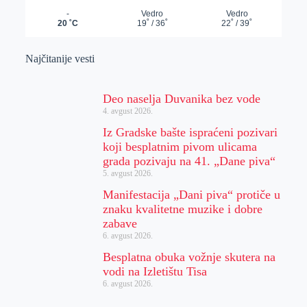
Najčitanije vesti
Deo naselja Duvanika bez vode
4. avgust 2026.
Iz Gradske bašte ispraćeni pozivari
koji besplatnim pivom ulicama
grada pozivaju na 41. „Dane piva“
5. avgust 2026.
Manifestacija „Dani piva“ protiče u
znaku kvalitetne muzike i dobre
zabave
6. avgust 2026.
Besplatna obuka vožnje skutera na
vodi na Izletištu Tisa
6. avgust 2026.