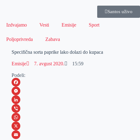
Santos uživo
Izdvajamo
Vesti
Emisije
Sport
Poljoprivreda
Zabava
Specifična sorta paprike lako dolazi do kupaca
Emisije
7. avgust 2020.
15:59
Podeli:
F
a
M
c
e
L
e
s
i
V
b
s
n
i
W
o
e
k
b
h
X