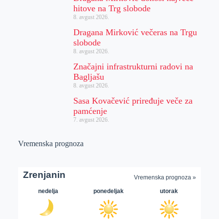
hitove na Trg slobode
8. avgust 2026.
Dragana Mirković večeras na Trgu
slobode
8. avgust 2026.
Značajni infrastrukturni radovi na
Bagljašu
8. avgust 2026.
Sasa Kovačević priređuje veče za
pamćenje
7. avgust 2026.
Vremenska prognoza