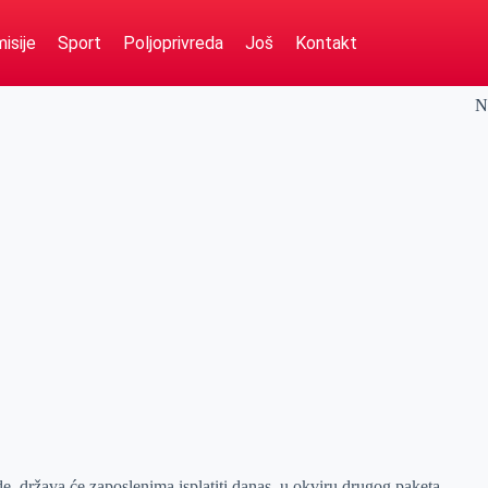
isije
Sport
Poljoprivreda
Još
Kontakt
N
e, država će zaposlenima isplatiti danas, u okviru drugog paketa