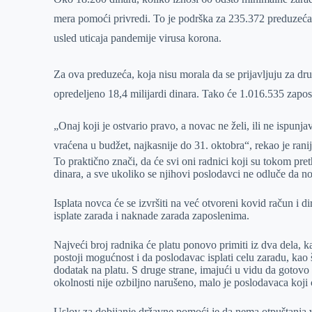
r
n
A
i
mera pomoći privredi. To je podrška za 235.372 preduzeća
p
l
usled uticaja pandemije virusa korona.
p
Za ova preduzeća, koja nisu morala da se prijavljuju za dru
opredeljeno 18,4 milijardi dinara. Tako će 1.016.535 zapo
„Onaj koji je ostvario pravo, a novac ne želi, ili ne ispunja
vraćena u budžet, najkasnije do 31. oktobra“, rekao je ranij
To praktično znači, da će svi oni radnici koji su tokom pre
dinara, a sve ukoliko se njihovi poslodavci ne odluče da n
Isplata novca će se izvršiti na već otvoreni kovid račun i di
isplate zarada i naknade zarada zaposlenima.
Najveći broj radnika će platu ponovo primiti iz dva dela, k
postoji mogućnost i da poslodavac isplati celu zaradu, kao š
dodatak na platu. S druge strane, imajući u vidu da gotovo
okolnosti nije ozbiljno narušeno, malo je poslodavaca koji 
Uslov za dobijanje državne pomoći je da nema otpuštanja v