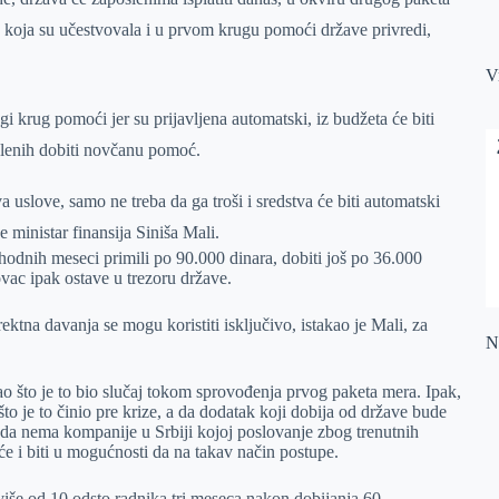
 koja su učestvovala i u prvom krugu pomoći države privredi,
V
gi krug pomoći jer su prijavljena automatski, iz budžeta će biti
slenih dobiti novčanu pomoć.
va uslove, samo ne treba da ga troši i sredstva će biti automatski
e ministar finansija Siniša Mali.
thodnih meseci primili po 90.000 dinara, dobiti još po 36.000
ovac ipak ostave u trezoru države.
rektna davanja se mogu koristiti isključivo, istakao je Mali, za
Na
ao što je to bio slučaj tokom sprovođenja prvog paketa mera. Ipak,
to je to činio pre krize, a da dodatak koji dobija od države bude
 da nema kompanije u Srbiji kojoj poslovanje zbog trenutnih
će i biti u mogućnosti da na takav način postupe.
iše od 10 odsto radnika tri meseca nakon dobijanja 60