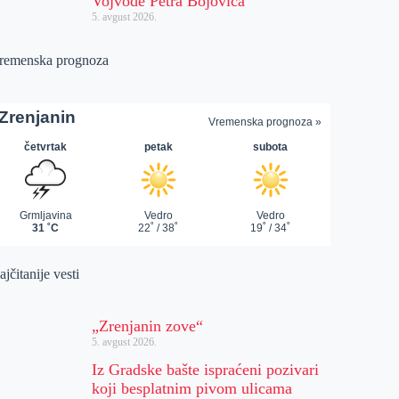
Vojvode Petra Bojovića
5. avgust 2026.
remenska prognoza
jčitanije vesti
„Zrenjanin zove“
5. avgust 2026.
Iz Gradske bašte ispraćeni pozivari
koji besplatnim pivom ulicama