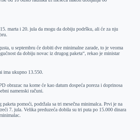
 marta i 20. jula da mogu da dobiju podršku, ali će za nju
bru.
gusta, u septembru će dobiti dve minimalne zarade, to je veoma
ćnost da dobiju novac iz drugog paketa“, rekao je ministar
rmi ima ukupno 13.550.
-PD obrazac na kome će kao datum dospeća poreza i doprinosa
osebni namenski računi.
 paketa pomoći, podržala sa tri mesečna minimalca. Prvi je na
reći 7. jula. Velika preduzeća dobila su tri puta po 15.000 dinara
 minimalac.