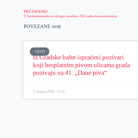
PRETHODNO
U Srednjobanatskom okrugu zaraženo 250 osoba koronavirusom
POVEZANE vesti
VESTI
Iz Gradske bašte ispraćeni pozivari
koji besplatnim pivom ulicama grada
pozivaju na 41. „Dane piva“
5. avgust 2026.
13:36