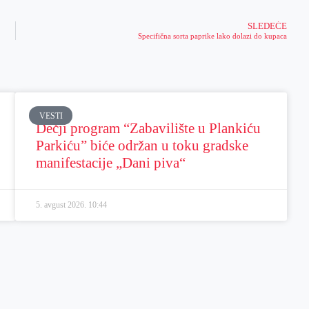
SLEDEĆE
Specifična sorta paprike lako dolazi do kupaca
VESTI
Dečji program “Zabavilište u Plankiću
Parkiću” biće održan u toku gradske
manifestacije „Dani piva“
5. avgust 2026.
10:44