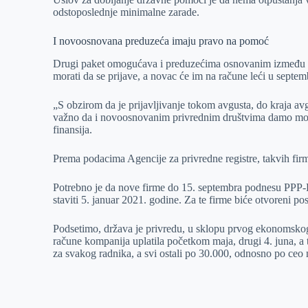
odstoposlednje minimalne zarade.
I novoosnovana preduzeća imaju pravo na pomoć
Drugi paket omogućava i preduzećima osnovanim između 15.
morati da se prijave, a novac će im na račune leći u septem
„S obzirom da je prijavljivanje tokom avgusta, do kraja av
važno da i novoosnovanim privrednim društvima damo mogu
finansija.
Prema podacima Agencije za privredne registre, takvih fi
Potrebno je da nove firme do 15. septembra podnesu PPP
staviti 5. januar 2021. godine. Za te firme biće otvoreni p
Podsetimo, država je privredu, u sklopu prvog ekonomskog
račune kompanija uplatila početkom maja, drugi 4. juna, a t
za svakog radnika, a svi ostali po 30.000, odnosno po ceo