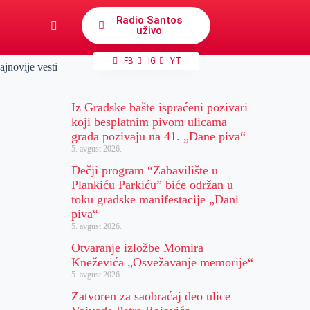
Radio Santos
uživo
FB
IG
YT
ajnovije vesti
Iz Gradske bašte ispraćeni pozivari
koji besplatnim pivom ulicama
grada pozivaju na 41. „Dane piva“
5. avgust 2026.
Dečji program “Zabavilište u
Plankiću Parkiću” biće održan u
toku gradske manifestacije „Dani
piva“
5. avgust 2026.
Otvaranje izložbe Momira
Kneževića „Osvežavanje memorije“
5. avgust 2026.
Zatvoren za saobraćaj deo ulice