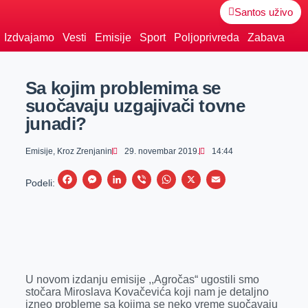
Santos uživo
Izdvajamo
Vesti
Emisije
Sport
Poljoprivreda
Zabava
Sa kojim problemima se
suočavaju uzgajivači tovne
junadi?
Emisije
,
Kroz Zrenjanin
29. novembar 2019.
14:44
F
M
L
V
W
X
E
Podeli:
a
e
i
i
h
m
c
s
n
b
a
a
e
s
k
e
t
i
b
e
e
r
s
l
o
n
d
A
U novom izdanju emisije ,,Agročas“ ugostili smo
stočara Miroslava Kovačevića koji nam je detaljno
o
g
I
p
izneo probleme sa kojima se neko vreme suočavaju