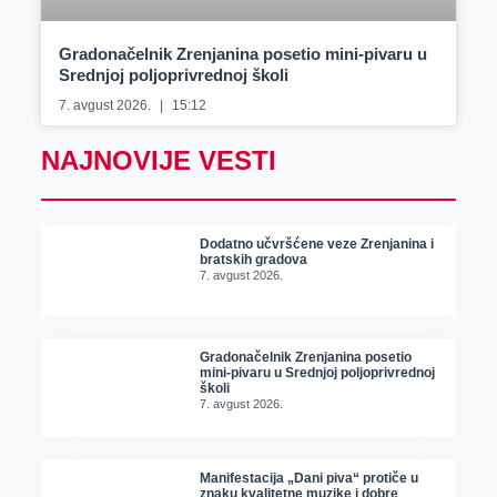
Gradonačelnik Zrenjanina posetio mini-pivaru u
Srednjoj poljoprivrednoj školi
7. avgust 2026.
15:12
NAJNOVIJE VESTI
Dodatno učvršćene veze Zrenjanina i
bratskih gradova
7. avgust 2026.
Gradonačelnik Zrenjanina posetio
mini-pivaru u Srednjoj poljoprivrednoj
školi
7. avgust 2026.
Manifestacija „Dani piva“ protiče u
znaku kvalitetne muzike i dobre