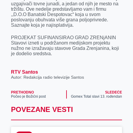
k
e
n
p
uzgajivači tovne junadi, a jedan od njih je mesto na
tržištu. Ove nedelje predstavljamo vam i firmu
r
,,D.O.O Banatski Despotovac“ koja u svom
poslovanju obuhvata više grana poljoprivrede.
Saznajte koja je najisplativija.
PROJEKAT SUFINANSIRAO GRAD ZRENjANIN
Stavovi izneti u podržanom medijskom projektu
nužno ne izražavaju stavove Grada Zrenjanina, koji
je dodelio sredstva.
RTV Santos
Autor: Redakcija radio televizije Santos
PRETHODNO
SLEDEĆE
Počeo je Božićni post
Gomex Total slavi 13. rođendan
POVEZANE VESTI