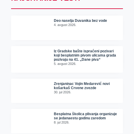
Deo naselja Duvanika bez vode
4. avgust 2026.
Iz Gradske bašte ispraćeni pozivari
koji besplatnim pivom ulicama grada
pozivaju na 41. „Dane piva“
5. avgust 2026.
Zrenjaninac Vojin Medarević novi
košarkaš Crvene zvezde
30. jul 2026.
Besplatna školica plivanja organizuje
se jedanaestu godinu zaredom
8. jul 2026.