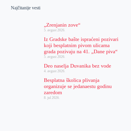
Najčitanije vesti
„Zrenjanin zove“
5. avgust 2026.
Iz Gradske bašte ispraćeni pozivari
koji besplatnim pivom ulicama
grada pozivaju na 41. „Dane piva“
5. avgust 2026.
Deo naselja Duvanika bez vode
4. avgust 2026.
Besplatna školica plivanja
organizuje se jedanaestu godinu
zaredom
8. jul 2026.