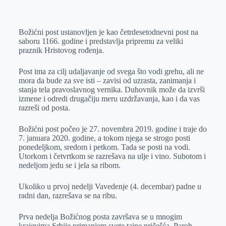
o
n
e
e
a
E
k
g
d
r
t
m
Božićni post ustanovljen je kao četrdesetodnevni post na
e
I
s
a
saboru 1166. godine i predstavlja pripremu za veliki
r
n
A
i
praznik Hristovog rođenja.
p
l
Post ima za cilj udaljavanje od svega što vodi grehu, ali ne
p
mora da bude za sve isti – zavisi od uzrasta, zanimanja i
stanja tela pravoslavnog vernika. Duhovnik može da izvrši
izmene i odredi drugačiju meru uzdržavanja, kao i da vas
razreši od posta.
Božićni post počeo je 27. novembra 2019. godine i traje do
7. januara 2020. godine, a tokom njega se strogo posti
ponedeljkom, sredom i petkom. Tada se posti na vodi.
Utorkom i četvrtkom se razrešava na ulje i vino. Subotom i
nedeljom jedu se i jela sa ribom.
Ukoliko u prvoj nedelji Vavedenje (4. decembar) padne u
radni dan, razrešava se na ribu.
Prva nedelja Božićnog posta završava se u mnogim
krajevima Srbije primanjem svete tajne pričešća. Paroh