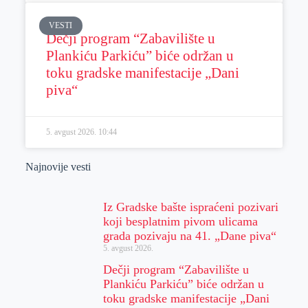
VESTI
Dečji program “Zabavilište u
Plankiću Parkiću” biće održan u
toku gradske manifestacije „Dani
piva“
5. avgust 2026.
10:44
Najnovije vesti
Iz Gradske bašte ispraćeni pozivari
koji besplatnim pivom ulicama
grada pozivaju na 41. „Dane piva“
5. avgust 2026.
Dečji program “Zabavilište u
Plankiću Parkiću” biće održan u
toku gradske manifestacije „Dani