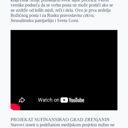
vernike podseća da se svrha posta ne može postići ako se
ne uzdrže od loših misli, reči i dela. Ovo je prva nedelja
Božićnog posta i za Rusku pravoslavnu crkvu,
Jerusalimsku patrijaršiju i Svetu Goru.
PROJEKAT SUFINANSIRAO GRAD ZRENjANIN
Stavovi izneti u podržanom medijskom projektu nužno ne