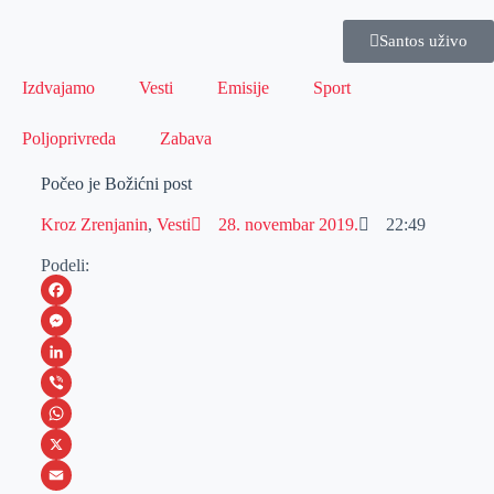
Santos uživo
Izdvajamo
Vesti
Emisije
Sport
Poljoprivreda
Zabava
Počeo je Božićni post
Kroz Zrenjanin
,
Vesti
28. novembar 2019.
22:49
Podeli:
F
a
M
c
e
L
e
s
i
V
b
s
n
i
W
o
e
k
b
h
X