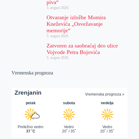
piva“
5. avgust 2026.
Otvaranje izložbe Momira
Kneževića „Osvežavanje
memorije“
5. avgust 2026.
Zatvoren za saobraćaj deo ulice
Vojvode Petra Bojovića
5. avgust 2026.
Vremenska prognoza