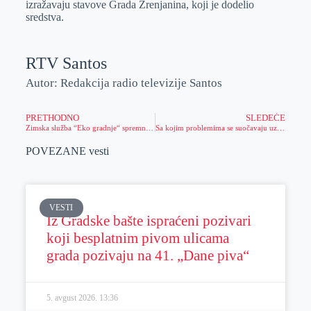
izražavaju stavove Grada Zrenjanina, koji je dodelio
sredstva.
RTV Santos
Autor: Redakcija radio televizije Santos
PRETHODNO
SLEDEĆE
Zimska služba “Eko gradnje“ spremna za predstojeću sezonu
Sa kojim problemima se suočavaju uzgajivači tovne junadi?
POVEZANE vesti
VESTI
Iz Gradske bašte ispraćeni pozivari
koji besplatnim pivom ulicama
grada pozivaju na 41. „Dane piva“
5. avgust 2026.
13:36