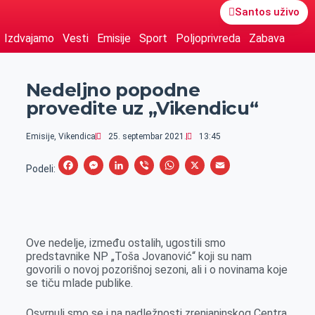
Santos uživo
Izdvajamo
Vesti
Emisije
Sport
Poljoprivreda
Zabava
Nedeljno popodne
provedite uz „Vikendicu“
Emisije
,
Vikendica
25. septembar 2021.
13:45
F
M
L
V
W
X
E
Podeli:
a
e
i
i
h
m
c
s
n
b
a
a
e
s
k
e
t
i
Ove nedelje, između ostalih, ugostili smo
b
e
e
r
s
l
predstavnike NP „Toša Jovanović“ koji su nam
o
n
d
A
govorili o novoj pozorišnoj sezoni, ali i o novinama koje
se tiču mlade publike.
o
g
I
p
k
e
n
p
Osvrnuli smo se i na nadležnosti zrenjaninskog Centra