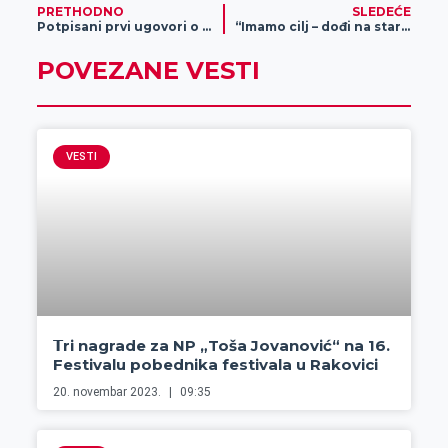
PRETHODNO
SLEDEĆE
Potpisani prvi ugovori o subvencionisanju kupovine bicikala
“Imamo cilj – dođi na start!” – humanitarna “Trka za srećnije detinjstvo” i ove godine okupila brojne učesnike
POVEZANE VESTI
VESTI
𝗧ri nagrade za NP „Toša Jovanović“ na 16.
Festivalu pobednika festivala u Rakovici
20. novembar 2023.
09:35