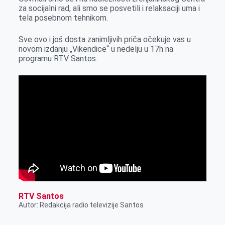
r
za socijalni rad, ali smo se posvetili i relaksaciji uma i
tela posebnom tehnikom.
Sve ovo i još dosta zanimljivih priča očekuje vas u
novom izdanju „Vikendice“ u nedelju u 17h na
programu RTV Santos.
RTV Santos
Autor: Redakcija radio televizije Santos