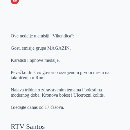
o
e
k
b
h
X
o
n
e
e
a
E
k
g
d
r
t
m
e
I
s
a
r
n
A
i
Ove nedelje u emisiji „Vikendica“:
p
l
Gosti emisije grupa MAGAZIN.
p
Karatisti i njihove medalje.
Pevačko društvo govori o osvojenom prvom mestu na
takmičenju u Rumi.
Najava tribine o zdravstvenim temama i bolestima
modernog doba: Kronova bolest i Ulcerozni kolitis.
Gledajte danas od 17 časova.
RTV Santos