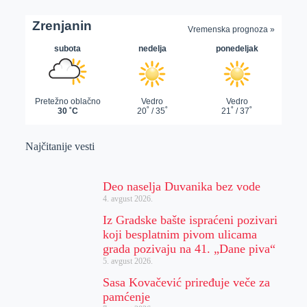
Najčitanije vesti
Deo naselja Duvanika bez vode
4. avgust 2026.
Iz Gradske bašte ispraćeni pozivari
koji besplatnim pivom ulicama
grada pozivaju na 41. „Dane piva“
5. avgust 2026.
Sasa Kovačević priređuje veče za
pamćenje