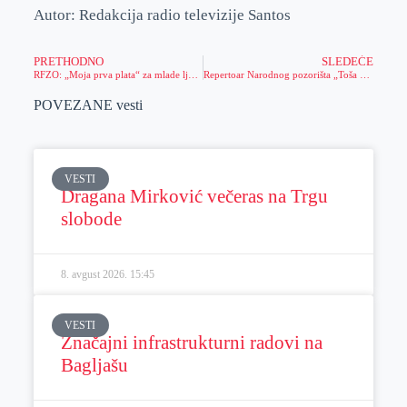
Autor: Redakcija radio televizije Santos
PRETHODNO
SLEDEĆE
RFZO: „Moja prva plata“ za mlade ljude željne sticanja znanja i radnog iskustva iz oblasti zdravstvenog osiguranja
Repertoar Narodnog pozorišta „Toša Jovanović“ za novembar 2022. godine
POVEZANE vesti
VESTI
Dragana Mirković večeras na Trgu
slobode
8. avgust 2026.
15:45
VESTI
Značajni infrastrukturni radovi na
Bagljašu