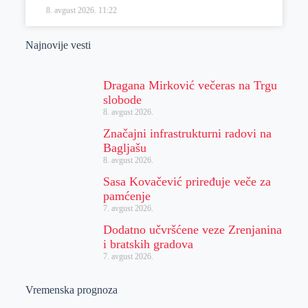
8. avgust 2026.
11:22
Najnovije vesti
Dragana Mirković večeras na Trgu
slobode
8. avgust 2026.
Značajni infrastrukturni radovi na
Bagljašu
8. avgust 2026.
Sasa Kovačević priređuje veče za
pamćenje
7. avgust 2026.
Dodatno učvršćene veze Zrenjanina
i bratskih gradova
7. avgust 2026.
Vremenska prognoza