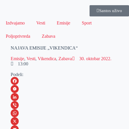
Santos uživo
Izdvajamo
Vesti
Emisije
Sport
Poljoprivreda
Zabava
NAJAVA EMISIJE „VIKENDICA“
Emisije
,
Vesti
,
Vikendica
,
Zabava
30. oktobar 2022.
13:00
Podeli:
F
a
M
c
e
L
e
s
i
V
b
s
n
i
W