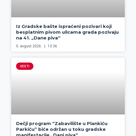
Iz Gradske bašte ispraćeni pozivari koji
besplatnim pivom ulicama grada pozivaju
na 41. „Dane piva“
5. avgust 2026.
13:36
VESTI
Dečji program “Zabavilište u Plankiću
Parkiću” biće održan u toku gradske
manifestacije „Dani piva“