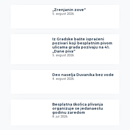
„Zrenjanin zove“
5. avgust 2026.
Iz Gradske bašte ispraćeni
pozivari koji besplatnim pivom
ulicama grada pozivaju na 41.
„Dane piva“
5. avgust 2026.
Deo naselja Duvanika bez vode
4. avgust 2026.
Besplatna školica plivanja
organizuje se jedanaestu
godinu zaredom
8. jul 2026.