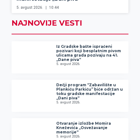
5. avgust 2026.
10:44
NAJNOVIJE VESTI
Iz Gradske bašte ispraćeni
pozivari koji besplatnim pivom
ulicama grada pozivaju na 41.
„Dane piva“
5. avgust 2026.
Dečji program “Zabavilište u
Plankiću Parkiću” biće održan u
toku gradske manifestacije
„Dani piva“
5. avgust 2026.
Otvaranje izložbe Momira
Kneževića „Osvežavanje
memorije“
5. avgust 2026.