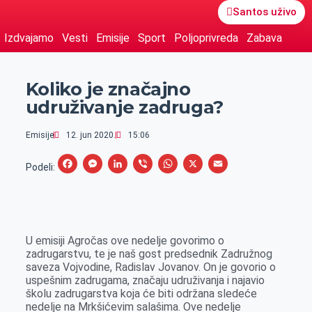
Santos uživo
Izdvajamo
Vesti
Emisije
Sport
Poljoprivreda
Zabava
Koliko je značajno
udruživanje zadruga?
Emisije
12. jun 2020.
15:06
F
M
L
V
W
X
E
Podeli:
a
e
i
i
h
m
c
s
n
b
a
a
e
s
k
e
t
i
U emisiji Agročas ove nedelje govorimo o
b
e
e
r
s
l
zadrugarstvu, te je naš gost predsednik Zadružnog
o
n
d
A
saveza Vojvodine, Radislav Jovanov. On je govorio o
uspešnim zadrugama, značaju udruživanja i najavio
o
g
I
p
školu zadrugarstva koja će biti održana sledeće
k
e
n
p
nedelje na Mrkšićevim salašima. Ove nedelje