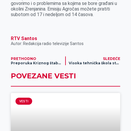
govorimo i o problemima sa kojima se bore građani u
r
okolini Zrenjanina. Emisiju Agročas možete pratiti
subotom od 17 i nedeljom od 14 časova.
RTV Santos
Autor: Redakcija radio televizije Santos
PRETHODNO
SLEDEĆE
Preporuka Kriznog štaba koja se odnosi na predstojeće izbore
Visoka tehnička škola strukovnih studija u Zrenjaninu prima 340 brucoša
POVEZANE VESTI
VESTI