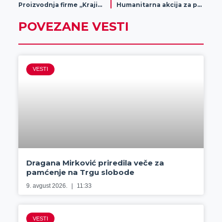
Proizvodnja firme „Krajina tim“
Humanitarna akcija za porodicu Albert – Nolin
POVEZANE VESTI
VESTI
Dragana Mirković priredila veče za
pamćenje na Trgu slobode
9. avgust 2026.
11:33
VESTI