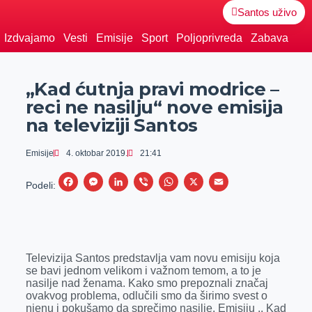
Santos uživo
Izdvajamo
Vesti
Emisije
Sport
Poljoprivreda
Zabava
„Kad ćutnja pravi modrice –
reci ne nasilju“ nove emisija
na televiziji Santos
Emisije
4. oktobar 2019.
21:41
F
M
L
V
W
X
E
Podeli:
a
e
i
i
h
m
c
s
n
b
a
a
e
s
k
e
t
i
Televizija Santos predstavlja vam novu emisiju koja
b
e
e
r
s
l
se bavi jednom velikom i važnom temom, a to je
o
n
d
A
nasilje nad ženama. Kako smo prepoznali značaj
ovakvog problema, odlučili smo da širimo svest o
o
g
I
p
njenu i pokušamo da sprečimo nasilje. Emisiju ,, Kad