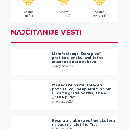
NAJČITANIJE VESTI
Manifestacija „Dani piva“
protiče u znaku kvalitetne
muzike i dobre zabave
6. avgust 2026.
Iz Gradske bašte ispraćeni
pozivari koji besplatnim pivom
ulicama grada pozivaju na 41.
„Dane piva“
5. avgust 2026.
Besplatna obuka vožnje skutera
na vodi na Izletištu Tisa
6. avgust 2026.