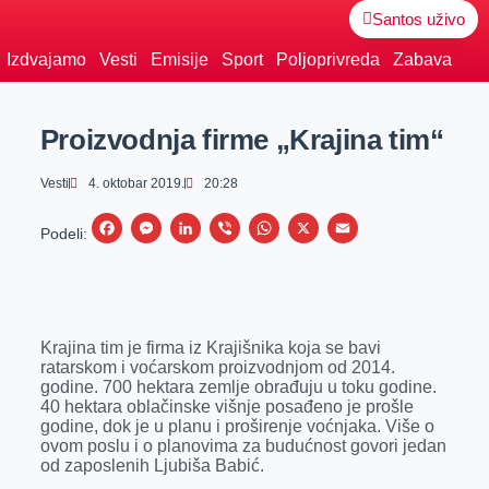
Santos uživo
Izdvajamo
Vesti
Emisije
Sport
Poljoprivreda
Zabava
Proizvodnja firme „Krajina tim“
Vesti
4. oktobar 2019.
20:28
F
M
L
V
W
X
E
Podeli:
a
e
i
i
h
m
c
s
n
b
a
a
e
s
k
e
t
i
Krajina tim je firma iz Krajišnika koja se bavi
b
e
e
r
s
l
ratarskom i voćarskom proizvodnjom od 2014.
o
n
d
A
godine. 700 hektara zemlje obrađuju u toku godine.
40 hektara oblačinske višnje posađeno je prošle
o
g
I
p
godine, dok je u planu i proširenje voćnjaka. Više o
k
e
n
p
ovom poslu i o planovima za budućnost govori jedan
od zaposlenih Ljubiša Babić.
r