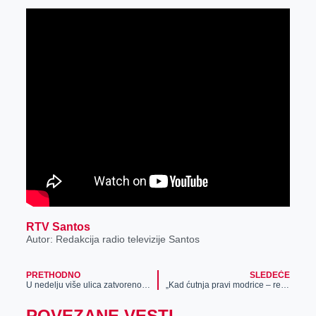
RTV Santos
Autor: Redakcija radio televizije Santos
PRETHODNO
SLEDEĆE
U nedelju više ulica zatvoreno za saobraćaj
„Kad ćutnja pravi modrice – reci ne nasilju“ nove emisija na televiziji Santos
POVEZANE VESTI