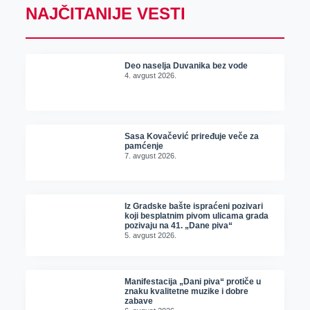
NAJČITANIJE VESTI
Deo naselja Duvanika bez vode
4. avgust 2026.
Sasa Kovačević priređuje veče za
pamćenje
7. avgust 2026.
Iz Gradske bašte ispraćeni pozivari
koji besplatnim pivom ulicama grada
pozivaju na 41. „Dane piva“
5. avgust 2026.
Manifestacija „Dani piva“ protiče u
znaku kvalitetne muzike i dobre
zabave