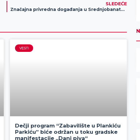
SLEDEĆE
Značajna privredna događanja u Srednjobanatskom okrugu
N
VESTI
Dečji program “Zabavilište u Plankiću
Parkiću” biće održan u toku gradske
manifestacije „Dani piva“