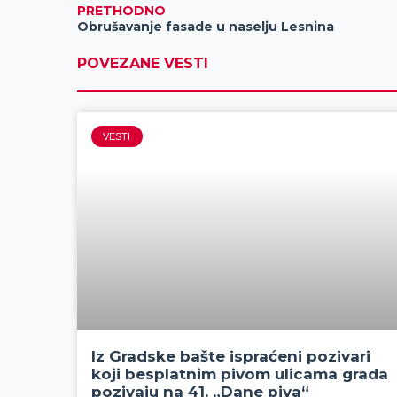
PRETHODNO
Obrušavanje fasade u naselju Lesnina
POVEZANE VESTI
VESTI
Iz Gradske bašte ispraćeni pozivari
koji besplatnim pivom ulicama grada
pozivaju na 41. „Dane piva“