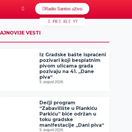
Radio Santos uživo
FB
IG
YT
AJNOVIJE VESTI
Iz Gradske bašte ispraćeni
pozivari koji besplatnim
pivom ulicama grada
pozivaju na 41. „Dane
piva“
5. avgust 2026.
Dečji program
“Zabavilište u Plankiću
Parkiću” biće održan u
toku gradske
manifestacije „Dani piva“
5. avgust 2026.