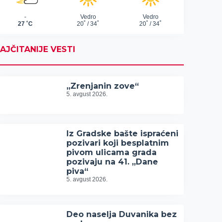
AJČITANIJE VESTI
„Zrenjanin zove“
5. avgust 2026.
Iz Gradske bašte ispraćeni
pozivari koji besplatnim
pivom ulicama grada
pozivaju na 41. „Dane
piva“
5. avgust 2026.
Deo naselja Duvanika bez