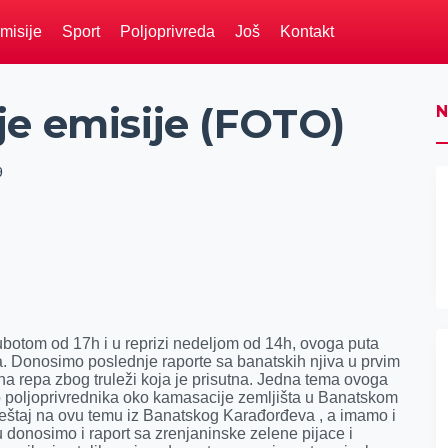
misije
Sport
Poljoprivreda
Još
Kontakt
je emisije (FOTO)
N
9
ubotom od 17h i u reprizi nedeljom od 14h, ovoga puta
ija. Donosimo poslednje raporte sa banatskih njiva u prvim
na repa zbog truleži koja je prisutna. Jedna tema ovoga
vo poljoprivrednika oko kamasacije zemljišta u Banatskom
veštaj na ovu temu iz Banatskog Karađorđeva , a imamo i
u donosimo i raport sa zrenjaninske zelene pijace i