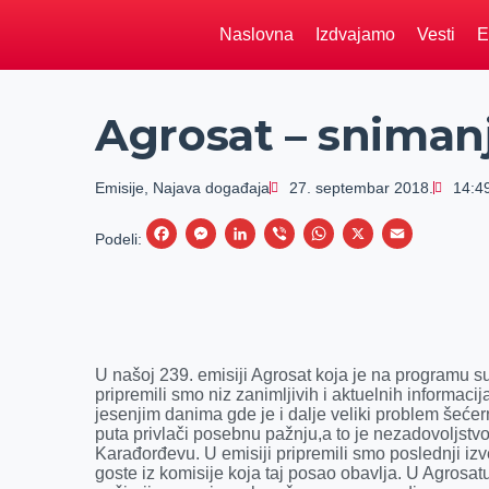
Naslovna
Izdvajamo
Vesti
E
Agrosat – sniman
Emisije
,
Najava događaja
27. septembar 2018.
14:4
F
M
L
V
W
X
E
Podeli:
a
e
i
i
h
m
c
s
n
b
a
a
e
s
k
e
t
i
b
e
e
r
s
l
U našoj 239. emisiji Agrosat koja je na programu s
o
n
d
A
pripremili smo niz zanimljivih i aktuelnih informac
jesenjim danima gde je i dalje veliki problem šećer
o
g
I
p
puta privlači posebnu pažnju,a to je nezadovoljst
k
e
n
p
Karađorđevu. U emisiji pripremili smo poslednji iz
goste iz komisije koja taj posao obavlja. U Agrosat
r