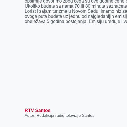
opširnije govorimo zbog čega su ove godine cene p
Ukoliko budete sa nama 70 ili 80 minuta saznaćete 
Lorist i sajam turizma u Novom Sadu. Imamo niz zani
ovoga puta budete uz jednu od najgledanijih emisija
obeležava 5 godina postojanja. Emisiju uređuje i v
RTV Santos
Autor: Redakcija radio televizije Santos