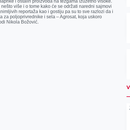
aprike i ostalih proizvoda na tezgama izuzetno visoke.
nešto više i o tome kako će se održati naredni sajmovi
mljivih reportaža kao i gostiju pa su to sve razlozi da i
 za poljoprivrednike i sela – Agrosat, koja uskoro
odi Nikola Božović.
V