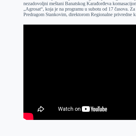
nezadovoljni meštani Banatskog Karađorđeva komasacijom
r
n
A
i
„Agrosat“, koja je na programu u subotu od 17 časova. Za
Predragom Stankovim, direktorom Regionalne privredne k
p
l
p