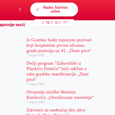
Radio Santos
uživo
FB
IG
YT
ajnovije vesti
Iz Gradske bašte ispraćeni pozivari
koji besplatnim pivom ulicama
grada pozivaju na 41. „Dane piva“
5. avgust 2026.
Dečji program “Zabavilište u
Plankiću Parkiću” biće održan u
toku gradske manifestacije „Dani
piva“
5. avgust 2026.
Otvaranje izložbe Momira
Kneževića „Osvežavanje memorije“
5. avgust 2026.
Zatvoren za saobraćaj deo ulice