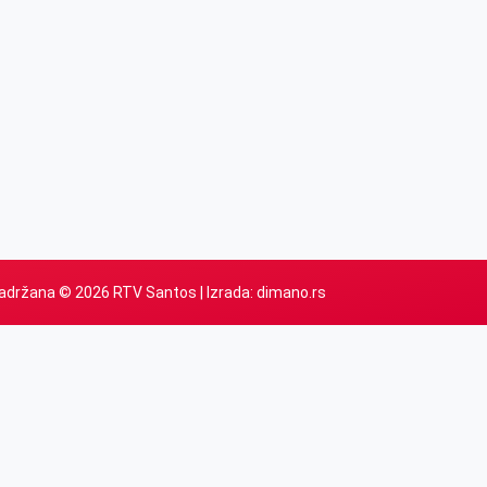
adržana © 2026 RTV Santos | Izrada:
dimano.rs