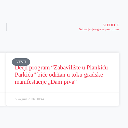
SLEDEĆE
Nabavljanje ogreva pred zimu
VESTI
Dečji program “Zabavilište u Plankiću
Parkiću” biće održan u toku gradske
manifestacije „Dani piva“
5. avgust 2026.
10:44