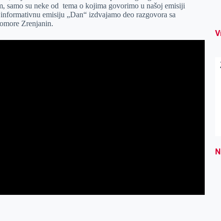
, samo su neke od tema o kojima govorimo u našoj emisiji
 informativnu emisiju „Dan“ izdvajamo deo razgovora sa
omore Zrenjanin.
V
N