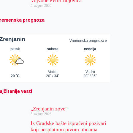
Vojvode Petra Bojovića
5. avgust 2026.
remenska prognoza
ajčitanije vesti
„Zrenjanin zove“
5. avgust 2026.
Iz Gradske bašte ispraćeni pozivari
koji besplatnim pivom ulicama