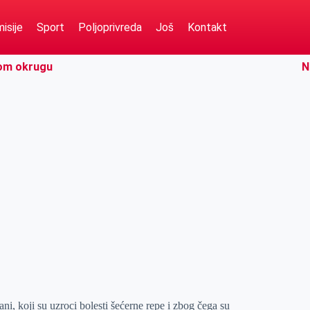
isije
Sport
Poljoprivreda
Još
Kontakt
kom okrugu
N
ni, koji su uzroci bolesti šećerne repe i zbog čega su