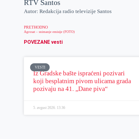
RTV Santos
Autor: Redakcija radio televizije Santos
PRETHODNO
Agrosat – snimanje emisije (FOTO)
POVEZANE vesti
VESTI
Iz Gradske bašte ispraćeni pozivari
koji besplatnim pivom ulicama grada
pozivaju na 41. „Dane piva“
5. avgust 2026.
13:36