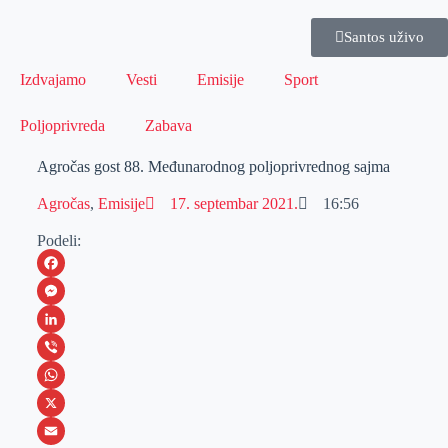
Santos uživo
Izdvajamo
Vesti
Emisije
Sport
Poljoprivreda
Zabava
Agročas gost 88. Međunarodnog poljoprivrednog sajma
Agročas
,
Emisije
17. septembar 2021.
16:56
Podeli:
F
a
M
c
e
L
e
s
i
V
b
s
n
i
W
o
e
k
b
h
X