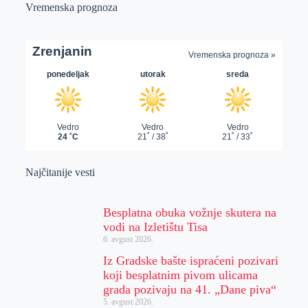
Vremenska prognoza
Najčitanije vesti
Besplatna obuka vožnje skutera na
vodi na Izletištu Tisa
6. avgust 2026.
Iz Gradske bašte ispraćeni pozivari
koji besplatnim pivom ulicama
grada pozivaju na 41. „Dane piva“
5. avgust 2026.