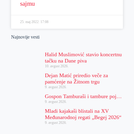
sajmu
25. maj 2022.
17:08
Najnovije vesti
Halid Muslimović stavio koncertnu
tačku na Dane piva
10. avgust 2026.
Dejan Matić priredio veče za
pamćenje na Žitnom trgu
9. avgust 2026.
Gospon Tamburaši i tambure poj…
9. avgust 2026.
Mladi kajakaši blistali na XV
Međunarodnoj regati „Begej 2026“
9. avgust 2026.