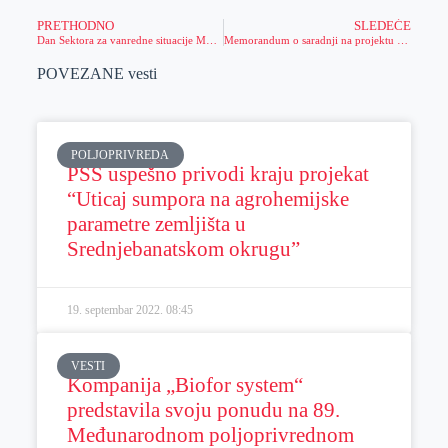
PRETHODNO
SLEDEĆE
Dan Sektora za vanredne situacije MUP Srbije i krsna slava svih vatrogasno-spasilačkih jedinica sektora obeleženi i u Zrenjaninu
Memorandum o saradnji na projektu „CIRKL“ – prikupljanje i upravljanje elektronskim otpadom kreće od najmlađih sugrađana
POVEZANE vesti
POLJOPRIVREDA
PSS uspešno privodi kraju projekat
“Uticaj sumpora na agrohemijske
parametre zemljišta u
Srednjebanatskom okrugu”
19. septembar 2022.
08:45
VESTI
Kompanija „Biofor system“
predstavila svoju ponudu na 89.
Međunarodnom poljoprivrednom