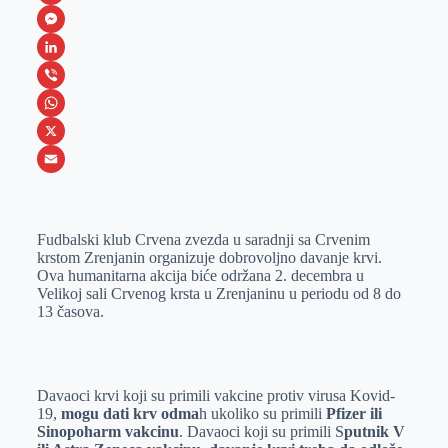
F
a
M
c
e
L
e
s
i
V
b
s
n
i
W
o
e
k
b
h
X
o
n
e
e
a
E
k
g
d
r
t
m
Fudbalski klub Crvena zvezda u saradnji sa Crvenim
e
I
s
a
krstom Zrenjanin organizuje dobrovoljno davanje krvi.
r
n
A
i
Ova humanitarna akcija biće održana 2. decembra u
Velikoj sali Crvenog krsta u Zrenjaninu u periodu od 8 do
p
l
13 časova.
p
Davaoci krvi koji su primili vakcine protiv virusa Kovid-
19,
mogu dati krv odma
h ukoliko su primili
Pfizer ili
Sinopoharm vakcinu
. Davaoci koji su primili S
putnik V