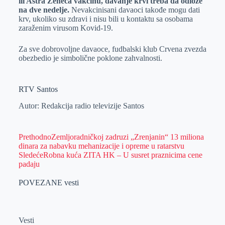
ili Astra Zeneca vakcinu, davanje krvi treba da odlože
na dve nedelje.
Nevakcinisani davaoci takođe mogu dati
krv, ukoliko su zdravi i nisu bili u kontaktu sa osobama
zaraženim virusom Kovid-19.
Za sve dobrovoljne davaoce, fudbalski klub Crvena zvezda
obezbedio je simbolične poklone zahvalnosti.
RTV Santos
Autor: Redakcija radio televizije Santos
Prethodno
Zemljoradničkoj zadruzi „Zrenjanin“ 13 miliona
dinara za nabavku mehanizacije i opreme u ratarstvu
Sledeće
Robna kuća ZITA HK – U susret praznicima cene
padaju
POVEZANE vesti
Vesti