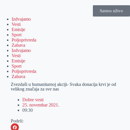
Santos uživo
Izdvajamo
Vesti
Emisije
Sport
Poljoprivreda
Zabava
Izdvajamo
Vesti
Emisije
Sport
Poljoprivreda
Zabava
Zvezdaši u humanitarnoj akciji- Svaka donacija krvi je od
velikog značaja za sve nas
Dobre vesti
25. novembar 2021.
09:30
Podeli: