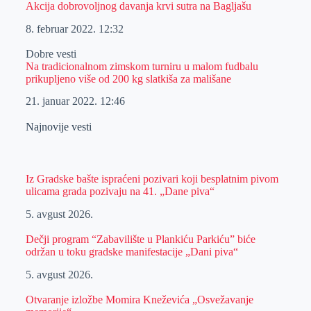
Akcija dobrovoljnog davanja krvi sutra na Bagljašu
8. februar 2022.
12:32
Dobre vesti
Na tradicionalnom zimskom turniru u malom fudbalu
prikupljeno više od 200 kg slatkiša za mališane
21. januar 2022.
12:46
Najnovije vesti
Iz Gradske bašte ispraćeni pozivari koji besplatnim pivom
ulicama grada pozivaju na 41. „Dane piva“
5. avgust 2026.
Dečji program “Zabavilište u Plankiću Parkiću” biće
održan u toku gradske manifestacije „Dani piva“
5. avgust 2026.
Otvaranje izložbe Momira Kneževića „Osvežavanje