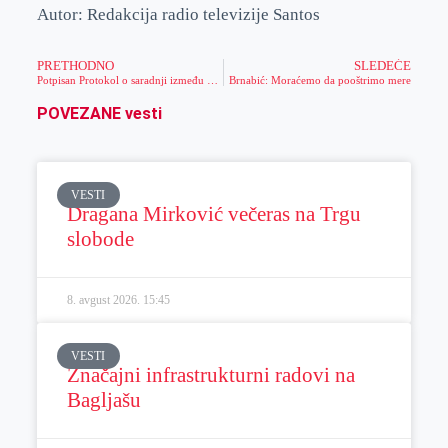
Autor: Redakcija radio televizije Santos
PRETHODNO
SLEDEĆE
Potpisan Protokol o saradnji između Matice srpske i Grada Zrenjanina – istaknut ogroman doprinos Banata i našeg grada srpskoj kulturi i istoriji
Brnabić: Moraćemo da pooštrimo mere
POVEZANE vesti
VESTI
Dragana Mirković večeras na Trgu
slobode
8. avgust 2026.
15:45
VESTI
Značajni infrastrukturni radovi na
Bagljašu