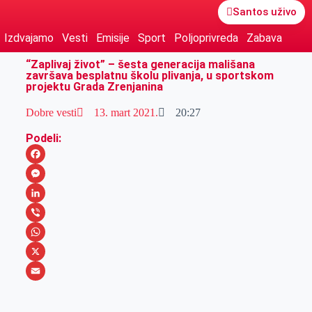
Santos uživo
Izdvajamo
Vesti
Emisije
Sport
Poljoprivreda
Zabava
“Zaplivaj život” – šesta generacija mališana
završava besplatnu školu plivanja, u sportskom
projektu Grada Zrenjanina
Dobre vesti
13. mart 2021.
20:27
Podeli:
F
a
M
c
e
L
e
s
i
V
b
s
n
i
W
o
e
k
b
h
X
o
n
e
e
a
E
k
g
d
r
t
m