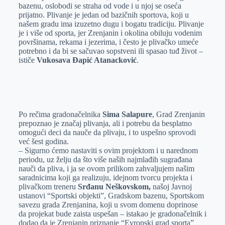
bazenu, oslobodi se straha od vode i u njoj se oseća
prijatno. Plivanje je jedan od bazičnih sportova, koji u
našem gradu ima izuzetno dugu i bogatu tradiciju. Plivanje
je i više od sporta, jer Zrenjanin i okolina obiluju vodenim
površinama, rekama i jezerima, i često je plivačko umeće
potrebno i da bi se sačuvao sopstveni ili spasao tuđ život –
ističe
Vukosava Đapić Atanacković
.
Po rečima gradonačelnika
Sima Salapure
, Grad Zrenjanin
prepoznao je značaj plivanja, ali i potrebu da besplatno
omogući deci da nauče da plivaju, i to uspešno sprovodi
već šest godina.
– Sigurno ćemo nastaviti s ovim projektom i u narednom
periodu, uz želju da što više naših najmlađih sugrađana
nauči da pliva, i ja se ovom prilikom zahvaljujem našim
saradnicima koji ga realizuju, idejnom tvorcu projekta i
plivačkom treneru
Srđanu Neškovskom,
našoj Javnoj
ustanovi “Sportski objekti”, Gradskom bazenu, Sportskom
savezu grada Zrenjanina, koji u svom domenu doprinose
da projekat bude zaista uspešan – istakao je gradonačelnik i
dodao da je Zrenjanin priznanje “Evropski grad sporta”