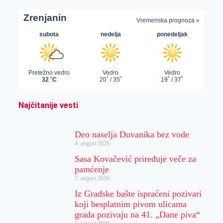
Najčitanije vesti
Deo naselja Duvanika bez vode
4. avgust 2026.
Sasa Kovačević priređuje veče za
pamćenje
7. avgust 2026.
Iz Gradske bašte ispraćeni pozivari
koji besplatnim pivom ulicama
grada pozivaju na 41. „Dane piva“