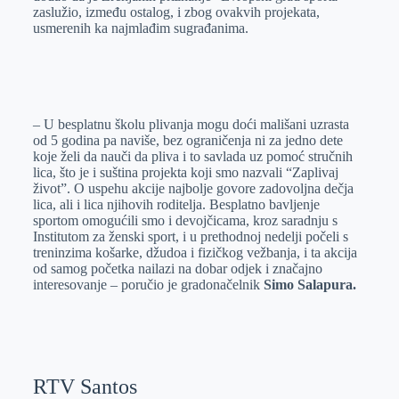
zaslužio, između ostalog, i zbog ovakvih projekata,
usmerenih ka najmlađim sugrađanima.
– U besplatnu školu plivanja mogu doći mališani uzrasta
od 5 godina pa naviše, bez ograničenja ni za jedno dete
koje želi da nauči da pliva i to savlada uz pomoć stručnih
lica, što je i suština projekta koji smo nazvali “Zaplivaj
život”. O uspehu akcije najbolje govore zadovoljna dečja
lica, ali i lica njihovih roditelja. Besplatno bavljenje
sportom omogućili smo i devojčicama, kroz saradnju s
Institutom za ženski sport, i u prethodnoj nedelji počeli s
treninzima košarke, džudoa i fizičkog vežbanja, i ta akcija
od samog početka nailazi na dobar odjek i značajno
interesovanje – poručio je gradonačelnik
Simo Salapura.
RTV Santos