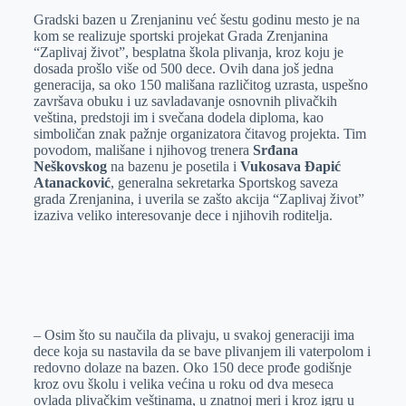
Gradski bazen u Zrenjaninu već šestu godinu mesto je na
e
I
s
a
kom se realizuje sportski projekat Grada Zrenjanina
r
n
A
i
“Zaplivaj život”, besplatna škola plivanja, kroz koju je
dosada prošlo više od 500 dece. Ovih dana još jedna
p
l
generacija, sa oko 150 mališana različitog uzrasta, uspešno
p
završava obuku i uz savladavanje osnovnih plivačkih
veština, predstoji im i svečana dodela diploma, kao
simboličan znak pažnje organizatora čitavog projekta. Tim
povodom, mališane i njihovog trenera
Srđana
Neškovskog
na bazenu je posetila i
Vukosava Đapić
Atanacković
, generalna sekretarka Sportskog saveza
grada Zrenjanina, i uverila se zašto akcija “Zaplivaj život”
izaziva veliko interesovanje dece i njihovih roditelja.
– Osim što su naučila da plivaju, u svakoj generaciji ima
dece koja su nastavila da se bave plivanjem ili vaterpolom i
redovno dolaze na bazen. Oko 150 dece prođe godišnje
kroz ovu školu i velika većina u roku od dva meseca
ovlada plivačkim veštinama, u znatnoj meri i kroz igru u