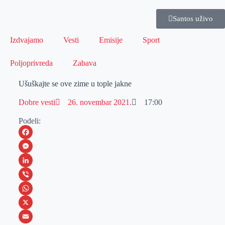
Santos uživo
Izdvajamo
Vesti
Emisije
Sport
Poljoprivreda
Zabava
Ušuškajte se ove zime u tople jakne
Dobre vesti
26. novembar 2021.
17:00
Podeli:
F
a
M
c
e
L
e
s
i
V
b
s
n
i
W
o
e
k
b
h
X