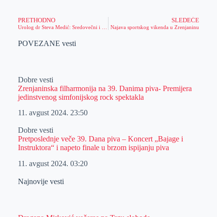
PRETHODNO
SLEDEĆE
Urolog dr Steva Medić: Sredovečni i stariji muškarci se javljaju zbog BHP-a, a oni mlađi zbog seksualne disfunkcionalnosti
Najava sportskog vikenda u Zrenjaninu
POVEZANE vesti
Dobre vesti
Zrenjaninska filharmonija na 39. Danima piva- Premijera
jedinstvenog simfonijskog rock spektakla
11. avgust 2024.
23:50
Dobre vesti
Pretposlednje veče 39. Dana piva – Koncert „Bajage i
Instruktora“ i napeto finale u brzom ispijanju piva
11. avgust 2024.
03:20
Najnovije vesti