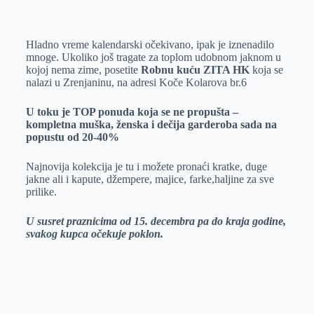
o
n
e
e
a
E
k
g
d
r
t
m
Hladno vreme kalendarski očekivano, ipak je iznenadilo
e
I
s
a
mnoge. Ukoliko još tragate za toplom udobnom jaknom u
r
n
A
i
kojoj nema zime, posetite
Robnu kuću ZITA HK
koja se
nalazi u Zrenjaninu, na adresi Koče Kolarova br.6
p
l
p
U toku je TOP ponuda koja se ne propušta –
kompletna muška, ženska i dečija garderoba sada na
popustu od 20-40%
Najnovija kolekcija je tu i možete pronaći kratke, duge
jakne ali i kapute, džempere, majice, farke,haljine za sve
prilike.
U susret praznicima od 15. decembra pa do kraja godine,
svakog kupca očekuje poklon.