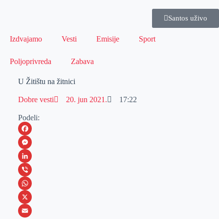
Santos uživo
Izdvajamo
Vesti
Emisije
Sport
Poljoprivreda
Zabava
U Žitištu na žitnici
Dobre vesti
20. jun 2021.
17:22
Podeli:
F
a
M
c
e
L
e
s
i
V
b
s
n
i
W
o
e
k
b
h
X