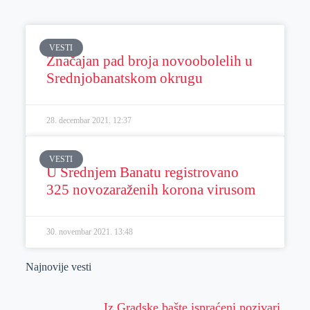
VESTI
Značajan pad broja novoobolelih u
Srednjobanatskom okrugu
28. decembar 2021.
12:37
VESTI
U Srednjem Banatu registrovano
325 novozaraženih korona virusom
30. novembar 2021.
13:48
Najnovije vesti
Iz Gradske bašte ispraćeni pozivari