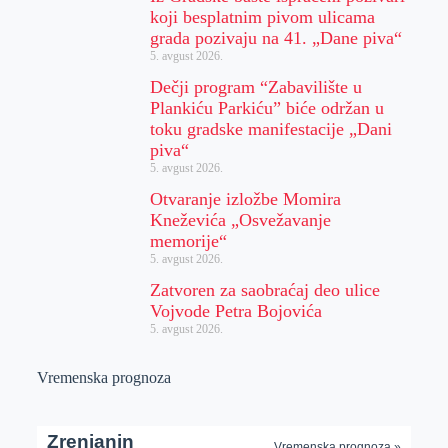
koji besplatnim pivom ulicama
grada pozivaju na 41. „Dane piva“
5. avgust 2026.
Dečji program “Zabavilište u
Plankiću Parkiću” biće održan u
toku gradske manifestacije „Dani
piva“
5. avgust 2026.
Otvaranje izložbe Momira
Kneževića „Osvežavanje
memorije“
5. avgust 2026.
Zatvoren za saobraćaj deo ulice
Vojvode Petra Bojovića
5. avgust 2026.
Vremenska prognoza