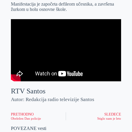
Manifestacija je započeta defileom učesnika, a završena
žurkom u holu osnovne škole.
RTV Santos
Autor: Redakcija radio televizije Santos
PRETHODNO
SLEDEĆE
Obeležen Dan policije
Stiglo nam je leto
POVEZANE vesti