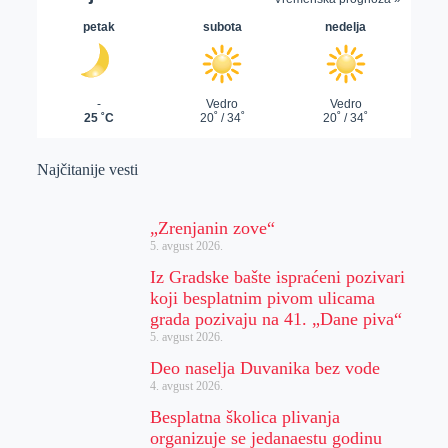
Najčitanije vesti
„Zrenjanin zove“
5. avgust 2026.
Iz Gradske bašte ispraćeni pozivari
koji besplatnim pivom ulicama
grada pozivaju na 41. „Dane piva“
5. avgust 2026.
Deo naselja Duvanika bez vode
4. avgust 2026.
Besplatna školica plivanja
organizuje se jedanaestu godinu