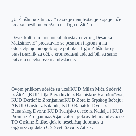
o
n
e
e
a
E
k
g
d
r
t
m
„U Žitištu na žitnici…“ naziv je manifestacije koja je juče
e
I
s
a
po dvanaesti put održana na Trgu u Žitištu.
r
n
A
i
p
l
Devet kulturno umetničkih društava i vrtić „Desanka
Maksimović“ predstavilo se pesmom i igrom, a na
p
oduševljenje mnogobrojne publike. Trg u Žitištu bio je
pravi praznik za oči, a gromoglasni aplauzi bili su samo
potvrda uspeha ove manifestacije.
Ovom prilikom učešće su uzeliKUD Milan Mića Sučević
iz Žitišta;KUD Ilija Preradović iz Banatskog Karađorđeva;
KUD Đerđef iz Zrenjanina;KUD Zora iz Srpskog Itebeju;
AKUD Gusle iz Kikinde; KUD Banatski Dvor iz
Banatskog Dvora; KUD Ivanjsko cveće iz Nadalja i KUD
Pionir iz Zrenjanina.Organizator i pokrovitelj manifestacije
TO Opštine Žitište, dok je nesebičan doprinos u
organizaciji dala i OŠ Sveti Sava iz Žitišta.