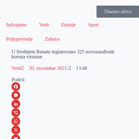
Santos uživo
Izdvajamo
Vesti
Emisije
Sport
Poljoprivreda
Zabava
U Srednjem Banatu registrovano 325 novozaraženih
korona virusom
Vesti
30. novembar 2021.
13:48
Podeli:
F
a
M
c
e
L
e
s
i
V
b
s
n
i
W
o
e
k
b
h
X