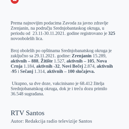
o
n
e
e
a
E
k
g
d
r
t
m
Prema najnovijim podacima Zavoda za javno zdravlje
e
I
s
a
Zrenjanin, na području Srednjobantaskog okruga, u
r
n
A
i
periodu od 23.11-30.11.2021. godine registrovano je
325
novoobolelih lica.
p
l
p
Broj obolelih po opštinama Srednjobanatskog okruga je
zaključno sa 29.11.2021. godine:
Zrenjanin
15.289,
aktivnih – 888
,
Žitište
1.527,
aktivnih – 105
,
Nova
Crnja
1.184,
aktivnih -32
,
Novi Bečej
2.874,
aktivnih
-95
i
Sečanj
1.314,
aktivnih – 100 slučajeva.
Ukupno, sa dve doze, vakcinisano je 68.412 žitelja
Srednjobanatskog okruga, dok je i treću dozu primilo
36.548 sugrađana.
RTV Santos
Autor: Redakcija radio televizije Santos