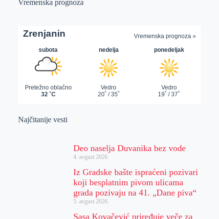
Vremenska prognoza
Najčitanije vesti
Deo naselja Duvanika bez vode
4. avgust 2026.
Iz Gradske bašte ispraćeni pozivari
koji besplatnim pivom ulicama
grada pozivaju na 41. „Dane piva“
5. avgust 2026.
Sasa Kovačević priređuje veče za