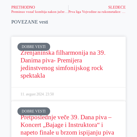
PRETHODNO
SLEDEĆE
Preminuo vozač kombija nakon jučerašnje saobraćajne nezgode kod Perleza
Prva liga Vojvodine za rukometašice: ŽRK „Sloven“ – ŽRK „Proleter“
POVEZANE vesti
DOBRE VESTI
Zrenjaninska filharmonija na 39.
Danima piva- Premijera
jedinstvenog simfonijskog rock
spektakla
11. avgust 2024.
23:50
DOBRE VESTI
Pretposlednje veče 39. Dana piva –
Koncert „Bajage i Instruktora“ i
napeto finale u brzom ispijanju piva