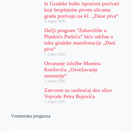
Iz Gradske bašte ispraćeni pozivari
koji besplatnim pivom ulicama
grada pozivaju na 41. „Dane piva“
5. avgust 2026.
Dečji program “Zabavilište u
Plankiću Parkiću” biće održan u
toku gradske manifestacije „Dani
piva“
5. avgust 2026.
Otvaranje izložbe Momira
Kneževića „Osvežavanje
memorije“
5. avgust 2026.
Zatvoren za saobraćaj deo ulice
Vojvode Petra Bojovića
5. avgust 2026.
Vremenska prognoza