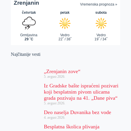
Najčitanije vesti
„Zrenjanin zove“
5. avgust 2026.
Iz Gradske bašte ispraćeni pozivari
koji besplatnim pivom ulicama
grada pozivaju na 41. „Dane piva“
5. avgust 2026.
Deo naselja Duvanika bez vode
4. avgust 2026.
Besplatna školica plivanja