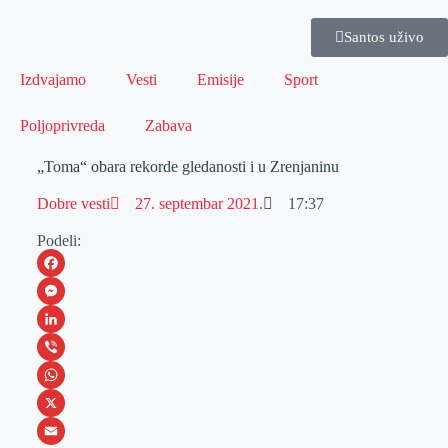
Santos uživo
Izdvajamo
Vesti
Emisije
Sport
Poljoprivreda
Zabava
„Toma“ obara rekorde gledanosti i u Zrenjaninu
Dobre vesti
27. septembar 2021.
17:37
Podeli:
F
a
M
c
e
L
e
s
i
V
b
s
n
i
W
o
e
k
b
h
X