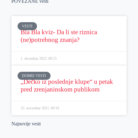
POVEZANE vesti
VESTI
Bla Bla kviz- Da li ste riznica
(ne)potrebnog znanja?
1. decembar 2023.
09:15
DOBRE VESTI
„Dečko iz poslednje klupe“ u petak
pred zrenjaninskom publikom
23. novembar 2021.
09:19
Najnovije vesti