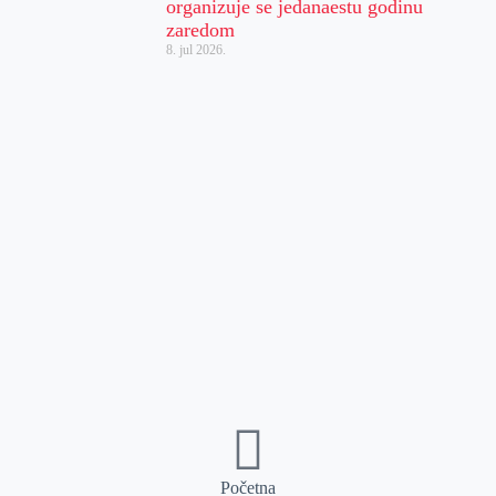
organizuje se jedanaestu godinu
zaredom
8. jul 2026.
Početna