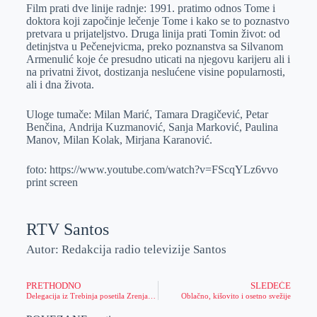
Film prati dve linije radnje: 1991. pratimo odnos Tome i
doktora koji započinje lečenje Tome i kako se to poznastvo
pretvara u prijateljstvo. Druga linija prati Tomin život: od
detinjstva u Pečenejvicma, preko poznanstva sa Silvanom
Armenulić koje će presudno uticati na njegovu karijeru ali i
na privatni život, dostizanja neslućene visine popularnosti,
ali i dna života.
Uloge tumače: Milan Marić, Tamara Dragičević, Petar
Benčina, Andrija Kuzmanović, Sanja Marković, Paulina
Manov, Milan Kolak, Mirjana Karanović.
foto: https://www.youtube.com/watch?v=FScqYLz6vvo
print screen
RTV Santos
Autor: Redakcija radio televizije Santos
PRETHODNO
SLEDEĆE
Delegacija iz Trebinja posetila Zrenjanin
Oblačno, kišovito i osetno svežije