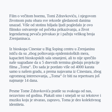
o
n
e
e
a
E
k
g
d
r
t
m
Film o večitom boemu, Tomi Zdravkoviću, i njegovom
e
I
s
a
životnom putu obara sve rekorde gledanosti danima
r
n
A
i
unazad. Više od stotinu hiljada ljudi pogledalo je ovo
filmsko ostvarenje od početka prikazivanja, a život
p
l
legendarnog pevača privukao je i pažnju velikog broja
p
Zrenjaninaca.
Iz bioskopa Cinestar u Big šoping centru u Zrenjaninu
ističu da su ,zbog poštovanja epidemioloških mera,
kapaciteti bioskopskih sala smanjeni, ali to nije sprečilo
naše sugrađane da u 5 dnevnih termina gledaju projekcije
filma „Toma“. Do sada je pordato više od 4000 karata
samo u našem gradu, a prema najavama iz Cinestara, zbog
ogromnog interesovanja, „Toma“ će biti na repertoaru još
najmanje 14 dana.
Pesme Tome Zdravkovića pratile su svakoga od nas,
nezavisno od godina. Plakali smo i smejali se uz tekstove i
muziku koju je stvarao, zapravo, Toma je deo kolektivnog
identiteta.