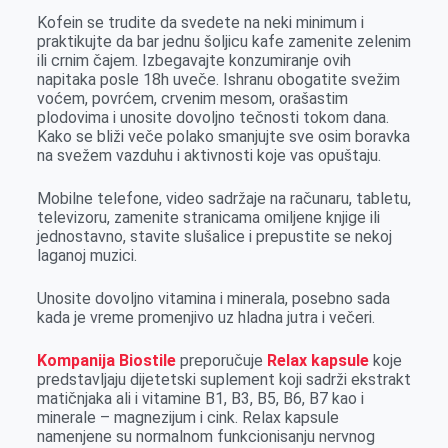
Kofein se trudite da svedete na neki minimum i
praktikujte da bar jednu šoljicu kafe zamenite zelenim
ili crnim čajem. Izbegavajte konzumiranje ovih
napitaka posle 18h uveče. Ishranu obogatite svežim
voćem, povrćem, crvenim mesom, orašastim
plodovima i unosite dovoljno tečnosti tokom dana.
Kako se bliži veče polako smanjujte sve osim boravka
na svežem vazduhu i aktivnosti koje vas opuštaju.
Mobilne telefone, video sadržaje na računaru, tabletu,
televizoru, zamenite stranicama omiljene knjige ili
jednostavno, stavite slušalice i prepustite se nekoj
laganoj muzici.
Unosite dovoljno vitamina i minerala, posebno sada
kada je vreme promenjivo uz hladna jutra i večeri.
Kompanija Biostile
preporučuje
Relax kapsule
koje
predstavljaju dijetetski suplement koji sadrži ekstrakt
matičnjaka ali i vitamine B1, B3, B5, B6, B7 kao i
minerale – magnezijum i cink. Relax kapsule
namenjene su normalnom funkcionisanju nervnog