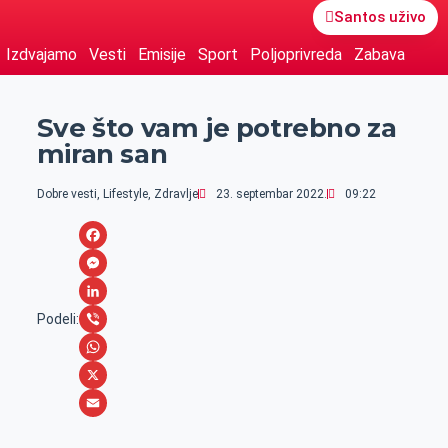
Santos uživo
Izdvajamo
Vesti
Emisije
Sport
Poljoprivreda
Zabava
Sve što vam je potrebno za
miran san
Dobre vesti
,
Lifestyle
,
Zdravlje
23. septembar 2022.
09:22
F
a
M
c
e
L
Podeli:
e
s
i
V
b
s
n
i
W
o
e
k
b
h
X
o
n
e
e
a
E