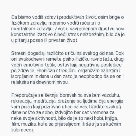
k
g
d
r
t
m
e
I
s
a
Da bismo vodili zdrav i produktivan život, osim brige o
r
n
A
i
fizičkom zdravlju, moramo voditi računa i o
mentalnom zdravlju. Žvot u savremenom društvu nosi
p
l
konstantne izazove čineći stres neizbežnim, bilo da je
p
u pitanju posao ili privatan život.
Stresni događaji različito utiču na svakog od nas. Dok
oni svakodnevni remete psiho-fizičku ravnotežu, drugi
veći i emotivno teški, ostavljaju negativne posledice
po zdravlje. Hroničan stres čini organizam napetim i
iscrpljanim iz dana u dan zato je neophodno da se on i
relaksira na dnevnom nivou.
Preporučuje se šetnja, boravak na svežem vazduhu,
rekreacija, meditacija, druženje sa ljudima čija energija
vam prija i koji pozitivno utiču na vas. Uradite svakog
dana nešto za sebe, izdvojite bar sat vremena za
neke svoje aktivnosti, bilo da je to neki hobi, knjiga,
film, muzika, kafa sa prijateljicom ili šetnja sa kućnim
ljubimcem.