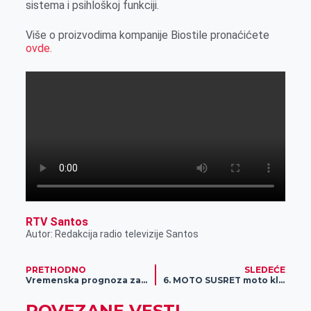
sistema i psihloškoj funkciji.
Više o proizvodima kompanije Biostile pronaćićete
ovde.
RTV Santos
Autor: Redakcija radio televizije Santos
PRETHODNO
SLEDEĆE
Vremenska prognoza za 23. septembar
6. MOTO SUSRET moto kluba „Petrovgrad“
POVEZANE VESTI