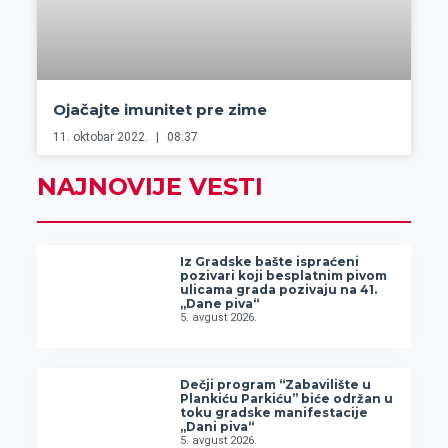
Ojačajte imunitet pre zime
11. oktobar 2022.
08:37
NAJNOVIJE VESTI
Iz Gradske bašte ispraćeni
pozivari koji besplatnim pivom
ulicama grada pozivaju na 41.
„Dane piva“
5. avgust 2026.
Dečji program “Zabavilište u
Plankiću Parkiću” biće održan u
toku gradske manifestacije
„Dani piva“
5. avgust 2026.