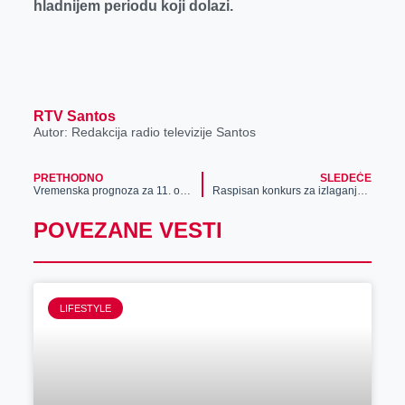
hladnijem periodu koji dolazi.
RTV Santos
Autor: Redakcija radio televizije Santos
PRETHODNO
SLEDEĆE
Vremenska prognoza za 11. oktobar
Raspisan konkurs za izlaganje u salonu zrenjaninskog Kulturnog centra
POVEZANE VESTI
LIFESTYLE