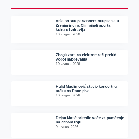
Više od 300 penzionera okupilo se u
Zrenjaninu na Olimpijadi sporta,
kulture i zdravlja
10. avgust 2026.
Zbog kvara na elektromreži prekid
vodosnabdevanja
10. avgust 2026.
Halid Muslimović stavio koncertnu
tačku na Dane piva
10. avgust 2026.
Dejan Matić priredio veče za pamćenje
na Žitnom trgu
9. avgust 2026.