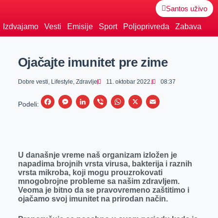
Santos uživo
Izdvajamo
Vesti
Emisije
Sport
Poljoprivreda
Zabava
Ojačajte imunitet pre zime
Dobre vesti
,
Lifestyle
,
Zdravlje
11. oktobar 2022.
08:37
F
M
L
V
W
X
E
Podeli:
a
e
i
i
h
m
c
s
n
b
a
a
e
s
k
e
t
i
U današnje vreme naš organizam izložen je
b
e
e
r
s
l
napadima brojnih vrsta virusa, bakterija i raznih
o
n
d
A
vrsta mikroba, koji mogu prouzrokovati
mnogobrojne probleme sa našim zdravljem.
o
g
I
p
Veoma je bitno da se pravovremeno zaštitimo i
k
e
n
p
ojačamo svoj imunitet na prirodan način.
r