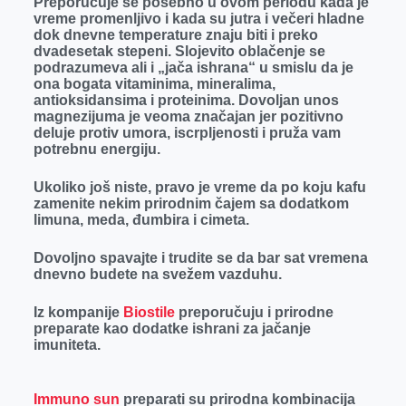
Preporučuje se posebno u ovom periodu kada je
vreme promenljivo i kada su jutra i večeri hladne
dok dnevne temperature znaju biti i preko
dvadesetak stepeni. Slojevito oblačenje se
podrazumeva ali i „jača ishrana“ u smislu da je
ona bogata vitaminima, mineralima,
antioksidansima i proteinima. Dovoljan unos
magnezijuma je veoma značajan jer pozitivno
deluje protiv umora, iscrpljenosti i pruža vam
potrebnu energiju.
Ukoliko još niste, pravo je vreme da po koju kafu
zamenite nekim prirodnim čajem sa dodatkom
limuna, meda, đumbira i cimeta.
Dovoljno spavajte i trudite se da bar sat vremena
dnevno budete na svežem vazduhu.
Iz kompanije
Biostile
preporučuju i prirodne
preparate kao dodatke ishrani za jačanje
imuniteta.
Immuno sun
preparati su prirodna kombinacija