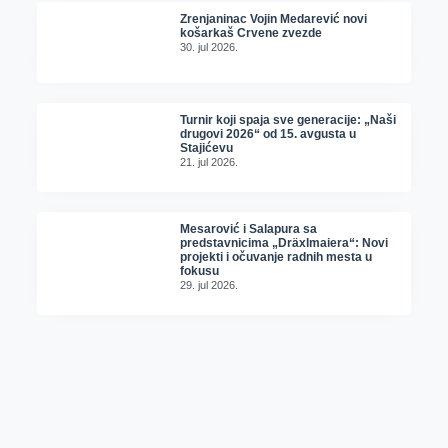
Zrenjaninac Vojin Medarević novi
košarkaš Crvene zvezde
30. jul 2026.
Turnir koji spaja sve generacije: „Naši
drugovi 2026“ od 15. avgusta u
Stajićevu
21. jul 2026.
Mesarović i Salapura sa
predstavnicima „Dräxlmaiera“: Novi
projekti i očuvanje radnih mesta u
fokusu
29. jul 2026.