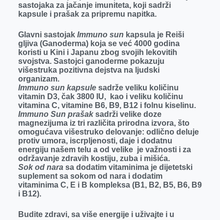
sastojaka za jačanje imuniteta, koji sadrži
kapsule i prašak za pripremu napitka.
Glavni sastojak
Immuno sun
kapsula je Reiši
gljiva (Ganoderma) koja se već 4000 godina
koristi u Kini i Japanu zbog svojih lekovitih
svojstva. Sastojci ganoderme pokazuju
višestruka pozitivna dejstva na ljudski
organizam.
Immuno sun kapsule
sadrže veliku količinu
vitamin D3, čak 3800 IU, kao i veliku količinu
vitamina C, vitamine B6, B9, B12 i folnu kiselinu.
Immuno Sun prašak
sadrži velike doze
magnezijuma iz tri različita prirodna izvora, što
omogućava višestruko delovanje: odlično deluje
protiv umora, iscrpljenosti, daje i dodatnu
energiju našem telu a od velike je važnosti i za
održavanje zdravih kostiju, zuba i mišića.
Sok od nara
sa dodatim vitaminima je dijetetski
suplement sa sokom od nara i dodatim
vitaminima C, E i B kompleksa (B1, B2, B5, B6, B9
i B12).
Budite zdravi, sa više energije i uživajte i u