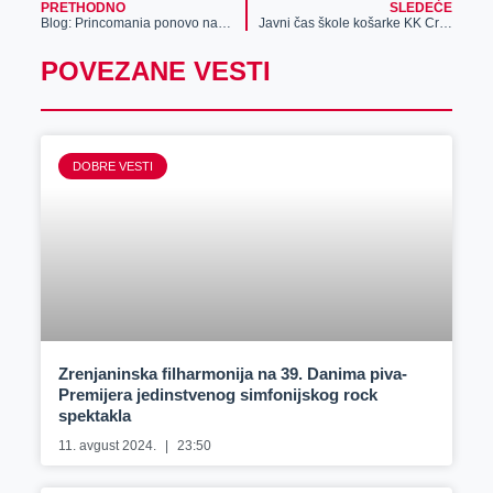
PRETHODNO
SLEDEĆE
Blog: Princomania ponovo napada
Javni čas škole košarke KK Crvena Zvezda u Aviv Parku Zrenjanin
POVEZANE VESTI
DOBRE VESTI
Zrenjaninska filharmonija na 39. Danima piva-
Premijera jedinstvenog simfonijskog rock
spektakla
11. avgust 2024.
23:50