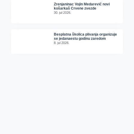
Zrenjaninac Vojin Medarević novi
košarkaš Crvene zvezde
30. jul 2026.
Besplatna školica plivanja organizuje
se jedanaestu godinu zaredom
8. jul 2026.