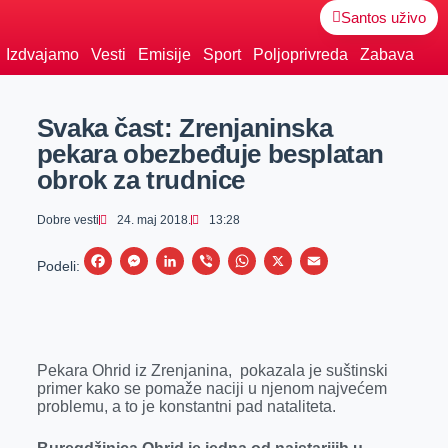
Santos uživo
Izdvajamo
Vesti
Emisije
Sport
Poljoprivreda
Zabava
Svaka čast: Zrenjaninska
pekara obezbeđuje besplatan
obrok za trudnice
Dobre vesti
24. maj 2018.
13:28
F
M
L
V
W
X
E
Podeli:
a
e
i
i
h
m
c
s
n
b
a
a
e
s
k
e
t
i
Pekara Ohrid iz Zrenjanina, pokazala je suštinski
b
e
e
r
s
l
primer kako se pomaže naciji u njenom najvećem
o
n
d
A
problemu, a to je konstantni pad nataliteta.
o
g
I
p