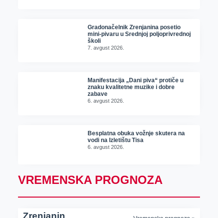
Gradonačelnik Zrenjanina posetio
mini-pivaru u Srednjoj poljoprivrednoj
školi
7. avgust 2026.
Manifestacija „Dani piva“ protiče u
znaku kvalitetne muzike i dobre
zabave
6. avgust 2026.
Besplatna obuka vožnje skutera na
vodi na Izletištu Tisa
6. avgust 2026.
VREMENSKA PROGNOZA