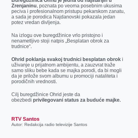
Buregdžinica Ohrid je jedna od najstarijih u
k
e
n
p
Zrenjaninu
, poznata po veoma posebnim ukusima
peciva i profesionalnom pristupu pekarskom zanatu,
r
a sada je porodica Najdanovski pokazala jedan
potez vredan divljenja.
Na izlogu ove buregdžinice vrlo pristojno i
nenametljivo stoji natpis „Besplatan obrok za
trudnice“.
Ohrid poklanja svakoj trudnici besplatan obrok
i
uživanje u prijatnom ambijentu, a zauzvrat traže
samo sliku bebe kada se majka porodi, da bi mogli
da je prilože svom albumu u promociji nataliteta i
porodičnih vrednosti.
Cilj buregdžinice Ohrid jeste da
obezbedi
privilegovani status za buduće majke.
RTV Santos
Autor: Redakcija radio televizije Santos