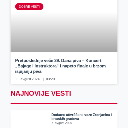
DOBRE VESTI
Pretposlednje veče 39. Dana piva – Koncert
„Bajage i Instruktora“ i napeto finale u brzom
ispijanju piva
11. avgust 2024.
03:20
NAJNOVIJE VESTI
Dodatno učvršćene veze Zrenjanina i
bratskih gradova
7. avgust 2026.