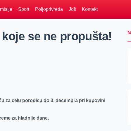
misije
Sport
Poljoprivreda
Još
Kontakt
koje se ne propušta!
N
u za celu porodicu do 3. decembra pri kupovini
reme za hladnije dane.