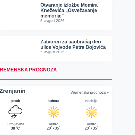
Otvaranje izložbe Momira
Kneževića „Osvežavanje
memorije“
5. avgust 2026.
Zatvoren za saobraćaj deo
ulice Vojvode Petra Bojovića
5. avgust 2026.
REMENSKA PROGNOZA