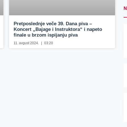
N
Pretposlednje veče 39. Dana piva –
Koncert „Bajage i Instruktora“ i napeto
finale u brzom ispijanju piva
11. avgust 2024.
03:20