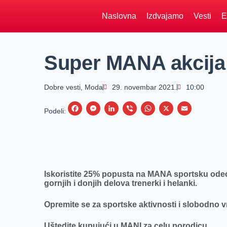
Naslovna
Izdvajamo
Vesti
E
Super MANA akcija 
Dobre vesti
,
Moda
29. novembar 2021.
10:00
F
M
L
V
W
X
E
Podeli:
a
e
i
i
h
m
c
s
n
b
a
a
e
s
k
e
t
i
b
e
e
r
s
l
Iskoristite 25% popusta na MANA sportsku odeć
o
n
d
A
gornjih i donjih delova trenerki i helanki.
o
g
I
p
Opremite se za sportske aktivnosti i slobodno v
k
e
n
p
r
Uštedite kupujući u MANI za celu porodicu.