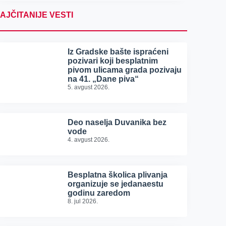
AJČITANIJE VESTI
Iz Gradske bašte ispraćeni
pozivari koji besplatnim
pivom ulicama grada pozivaju
na 41. „Dane piva“
5. avgust 2026.
Deo naselja Duvanika bez
vode
4. avgust 2026.
Besplatna školica plivanja
organizuje se jedanaestu
godinu zaredom
8. jul 2026.