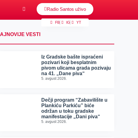
Radio Santos uživo
FB
IG
YT
AJNOVIJE VESTI
Iz Gradske bašte ispraćeni
pozivari koji besplatnim
pivom ulicama grada pozivaju
na 41. „Dane piva“
5. avgust 2026.
Dečji program “Zabavilište u
Plankiću Parkiću” biće
održan u toku gradske
manifestacije „Dani piva“
5. avgust 2026.