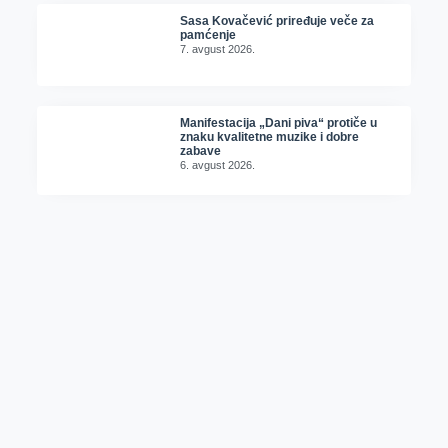
Sasa Kovačević priređuje veče za
pamćenje
7. avgust 2026.
Manifestacija „Dani piva“ protiče u
znaku kvalitetne muzike i dobre
zabave
6. avgust 2026.