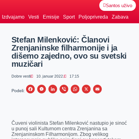
Santos uživo
Izdvajamo
Vesti
Emisije
Sport
Poljoprivreda
Zabava
Stefan Milenković: Članovi
Zrenjaninske filharmonije i ja
dišemo zajedno, ovo su svetski
muzičari
Dobre vesti
10. januar 2022.
17:15
F
M
L
V
W
X
E
Podeli:
a
e
i
i
h
m
c
s
n
b
a
a
e
s
k
e
t
i
Čuveni violinista Stefan Milenković nastupio je sinoć
b
e
e
r
s
l
u punoj sali Kulturnom centra Zrenjanina sa
o
n
d
A
Zrenjaninskom Filharmonijom. Zbog velikog