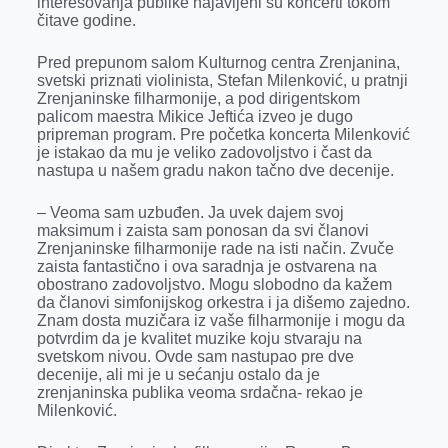
interesovanja publike najavljeni su koncerti tokom
o
g
I
p
čitave godine.
k
e
n
p
Pred prepunom salom Kulturnog centra Zrenjanina,
r
svetski priznati violinista, Stefan Milenković, u pratnji
Zrenjaninske filharmonije, a pod dirigentskom
palicom maestra Mikice Jeftića izveo je dugo
pripreman program. Pre početka koncerta Milenković
je istakao da mu je veliko zadovoljstvo i čast da
nastupa u našem gradu nakon tačno dve decenije.
– Veoma sam uzbuđen. Ja uvek dajem svoj
maksimum i zaista sam ponosan da svi članovi
Zrenjaninske filharmonije rade na isti način. Zvuče
zaista fantastično i ova saradnja je ostvarena na
obostrano zadovoljstvo. Mogu slobodno da kažem
da članovi simfonijskog orkestra i ja dišemo zajedno.
Znam dosta muzičara iz vaše filharmonije i mogu da
potvrdim da je kvalitet muzike koju stvaraju na
svetskom nivou. Ovde sam nastupao pre dve
decenije, ali mi je u sećanju ostalo da je
zrenjaninska publika veoma srdačna- rekao je
Milenković.