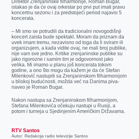
Direktor Zrenjaninske filharmonije, Roman Bugar,
istakao je da će ovaj orkestar po prvi put imati pravu
koncertnu sezonu i za predstojeći period najavio 5
koncerata.
– Mi smo se potrudili da tradicionalni novogodišnji
koncert zaista bude spektakl. Moram da priznam da
uvek imam tremu, nezavisno od toga da li sviram ili
organizujem, a kada vidite ovaj, ne mali broj publike,
nije vam sve jedno. Kritike zrenjaninske publike su
jako rigorozne i samim tim je odgovornost jako
velika. Mi imamo u planu još koncerata tokom
godine, a ono što mogu da kažem je da će Stefan
Milenković nastupiti sa Zrenjaninskom filharmonijom
u bliskoj budućnosti, možda već na Danima piva-
naveo je Roman Bugar.
Nakon nastupa sa Zrenjaninskom filharmonijom,
Stefana Milenkovića očekuju nastupi u Rusiji, a
potom i turneja u Sjedinjenim Američkim Državama.
RTV Santos
Autor: Redakcija radio televizije Santos