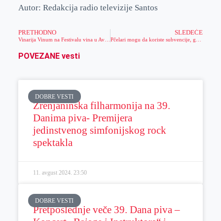
Autor: Redakcija radio televizije Santos
PRETHODNO
SLEDEĆE
Vinarija Vinum na Festivalu vina u Aviv Parku
Pčelari mogu da koriste subvencije, grad Zrenjanin obezbedio novac
POVEZANE vesti
DOBRE VESTI
Zrenjaninska filharmonija na 39.
Danima piva- Premijera
jedinstvenog simfonijskog rock
spektakla
11. avgust 2024.
23:50
DOBRE VESTI
Pretposlednje veče 39. Dana piva –