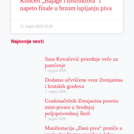
Koncert „Bajage i Instruktora“ i
napeto finale u brzom ispijanju piva
11. avgust 2024.
03:20
Najnovije vesti
Sasa Kovačević priređuje veče za
pamćenje
7. avgust 2026.
Dodatno učvršćene veze Zrenjanina
i bratskih gradova
7. avgust 2026.
Gradonačelnik Zrenjanina posetio
mini-pivaru u Srednjoj
poljoprivrednoj školi
7. avgust 2026.
Manifestacija „Dani piva“ protiče u