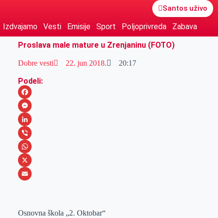
Santos uživo
Izdvajamo
Vesti
Emisije
Sport
Poljoprivreda
Zabava
Proslava male mature u Zrenjaninu (FOTO)
Dobre vesti
22. jun 2018.
20:17
Podeli:
F
a
M
c
e
L
e
s
i
V
b
s
n
i
W
o
e
k
b
h
X
o
n
e
e
a
E
k
g
d
r
t
m
Osnovna škola „2. Oktobar“
e
I
s
a