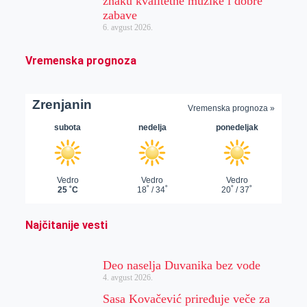
znaku kvalitetne muzike i dobre
zabave
6. avgust 2026.
Vremenska prognoza
Najčitanije vesti
Deo naselja Duvanika bez vode
4. avgust 2026.
Sasa Kovačević priređuje veče za