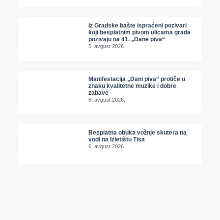
Iz Gradske bašte ispraćeni pozivari
koji besplatnim pivom ulicama grada
pozivaju na 41. „Dane piva“
5. avgust 2026.
Manifestacija „Dani piva“ protiče u
znaku kvalitetne muzike i dobre
zabave
6. avgust 2026.
Besplatna obuka vožnje skutera na
vodi na Izletištu Tisa
6. avgust 2026.