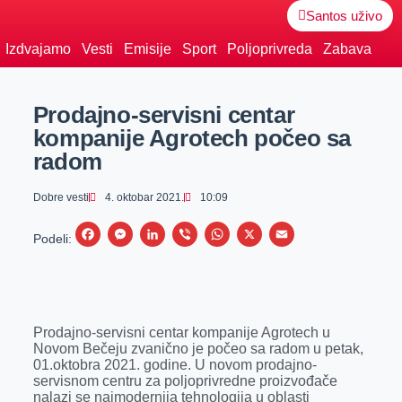
Santos uživo
Izdvajamo
Vesti
Emisije
Sport
Poljoprivreda
Zabava
Prodajno-servisni centar
kompanije Agrotech počeo sa
radom
Dobre vesti
4. oktobar 2021.
10:09
F
M
L
V
W
X
E
Podeli:
a
e
i
i
h
m
c
s
n
b
a
a
e
s
k
e
t
i
Prodajno-servisni centar kompanije Agrotech u
b
e
e
r
s
l
Novom Bečeju zvanično je počeo sa radom u petak,
o
n
d
A
01.oktobra 2021. godine. U novom prodajno-
servisnom centru za poljoprivredne proizvođače
o
g
I
p
nalazi se najmodernija tehnologija u oblasti