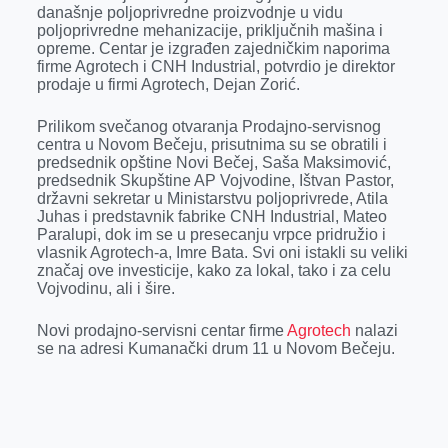
k
e
n
p
današnje poljoprivredne proizvodnje u vidu
poljoprivredne mehanizacije, priključnih mašina i
r
opreme. Centar je izgrađen zajedničkim naporima
firme Agrotech i CNH Industrial, potvrdio je direktor
prodaje u firmi Agrotech, Dejan Zorić.
Prilikom svečanog otvaranja Prodajno-servisnog
centra u Novom Bečeju, prisutnima su se obratili i
predsednik opštine Novi Bečej, Saša Maksimović,
predsednik Skupštine AP Vojvodine, Ištvan Pastor,
državni sekretar u Ministarstvu poljoprivrede, Atila
Juhas i predstavnik fabrike CNH Industrial, Mateo
Paralupi, dok im se u presecanju vrpce pridružio i
vlasnik Agrotech-a, Imre Bata. Svi oni istakli su veliki
značaj ove investicije, kako za lokal, tako i za celu
Vojvodinu, ali i šire.
Novi prodajno-servisni centar firme
Agrotech
nalazi
se na adresi Kumanački drum 11 u Novom Bečeju.