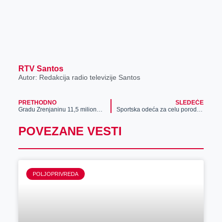
RTV Santos
Autor: Redakcija radio televizije Santos
PRETHODNO
SLEDEĆE
Gradu Zrenjaninu 11,5 miliona dinara za pet projekata unapređenja energetske efikasnosti
Sportska odeća za celu porodicu
POVEZANE VESTI
POLJOPRIVREDA