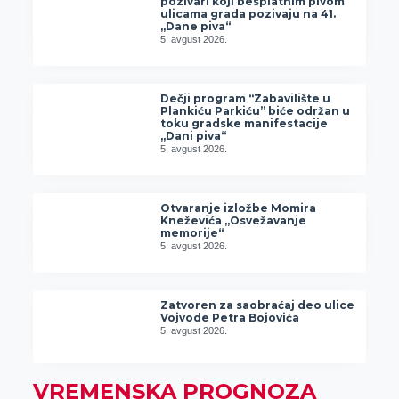
pozivari koji besplatnim pivom
ulicama grada pozivaju na 41.
„Dane piva“
5. avgust 2026.
Dečji program “Zabavilište u
Plankiću Parkiću” biće održan u
toku gradske manifestacije
„Dani piva“
5. avgust 2026.
Otvaranje izložbe Momira
Kneževića „Osvežavanje
memorije“
5. avgust 2026.
Zatvoren za saobraćaj deo ulice
Vojvode Petra Bojovića
5. avgust 2026.
VREMENSKA PROGNOZA