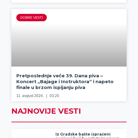
DOBRE VESTI
Pretposlednje veče 39. Dana piva –
Koncert „Bajage i Instruktora“ i napeto
finale u brzom ispijanju piva
11. avgust 2024.
03:20
NAJNOVIJE VESTI
Iz Gradske bašte ispraćeni