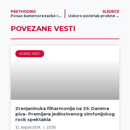
PRETHODNO
SLEDEĆE
Posao kamenorezačke radnje Mađarov je da realizuje sve Vaše ideje
Uskoro početak probne proizvodnje i još novih radnih mesta
POVEZANE VESTI
DOBRE VESTI
Zrenjaninska filharmonija na 39. Danima
piva- Premijera jedinstvenog simfonijskog
rock spektakla
11. avgust 2024.
23:50