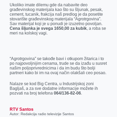
k
e
n
p
Ukoliko imate dilemu gde da nabavite deo
građevinskog materijala kao što su šljunak, pesak,
r
cement, tucanik, frakcija naš predlog je da posetite
stovarište građevinskog materijala “Agrotrgovina”.
Sav materijal koji je u ponudi je izuzetno povoljan.
Cena šljunka je svega 1650,00 za kubik
, a roba se
meri na kolskoj vagi.
“Agrotrgovina” se takođe bavi i otkupom žitarica i to
po najpovoljnijim cenama, trude se da izađu u susret
našim poljoprivrednicima i da im budu što bolji
partneri kako bi im na ovaj način olakšali ceo posao.
Nalaze se kod Big Centra, u Industrijskoj zoni
Bagljaš, a za sve dodatne informacije možete ih
pozvati na broj telefona
064/136-82-06
.
RTV Santos
Autor: Redakcija radio televizije Santos