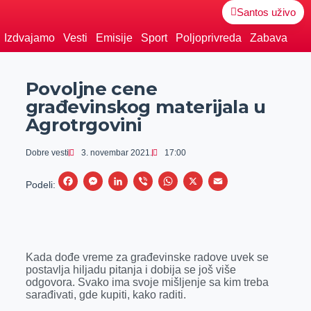
Santos uživo
Izdvajamo
Vesti
Emisije
Sport
Poljoprivreda
Zabava
Povoljne cene
građevinskog materijala u
Agrotrgovini
Dobre vesti
3. novembar 2021.
17:00
F
M
L
V
W
X
E
Podeli:
a
e
i
i
h
m
c
s
n
b
a
a
e
s
k
e
t
i
Kada dođe vreme za građevinske radove uvek se
b
e
e
r
s
l
postavlja hiljadu pitanja i dobija se još više
o
n
d
A
odgovora. Svako ima svoje mišljenje sa kim treba
sarađivati, gde kupiti, kako raditi.
o
g
I
p