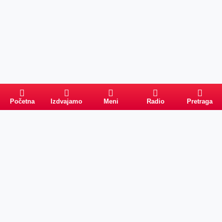
Početna
Izdvajamo
Meni
Radio
Pretraga
Pretraga
Kategorije
Ostalo
Naslovna