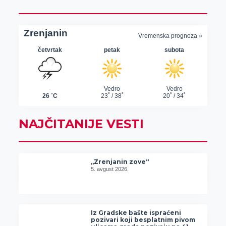
NAJČITANIJE VESTI
„Zrenjanin zove“
5. avgust 2026.
Iz Gradske bašte ispraćeni
pozivari koji besplatnim pivom