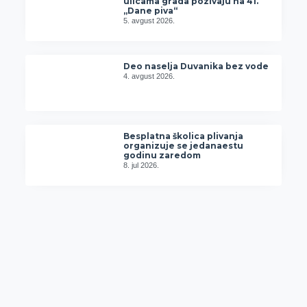
ulicama grada pozivaju na 41.
„Dane piva“
5. avgust 2026.
Deo naselja Duvanika bez vode
4. avgust 2026.
Besplatna školica plivanja
organizuje se jedanaestu
godinu zaredom
8. jul 2026.