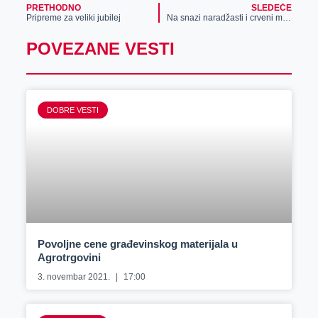
PRETHODNO
SLEDEĆE
Pripreme za veliki jubilej
Na snazi naradžasti i crveni meteoalarm
POVEZANE VESTI
DOBRE VESTI
Povoljne cene građevinskog materijala u
Agrotrgovini
3. novembar 2021.
17:00