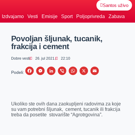
Santos uživo
Izdvajamo
Vesti
Emisije
Sport
Poljoprivreda
Zabava
Povoljan šljunak, tucanik,
frakcija i cement
Dobre vesti
26. jul 2021.
22:10
F
M
L
V
W
X
E
Podeli:
a
e
i
i
h
m
c
s
n
b
a
a
e
s
k
e
t
i
Ukoliko ste ovih dana zaokupljeni radovima za koje
b
e
e
r
s
l
su vam potrebni šljunak, cement, tucanik ili frakcija
o
n
d
A
treba da posetite stovarište “Agrotrgovina”.
o
g
I
p
k
e
n
p