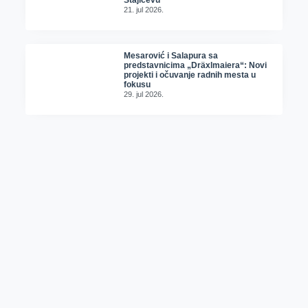
Stajićevu
21. jul 2026.
Mesarović i Salapura sa
predstavnicima „Dräxlmaiera“: Novi
projekti i očuvanje radnih mesta u
fokusu
29. jul 2026.