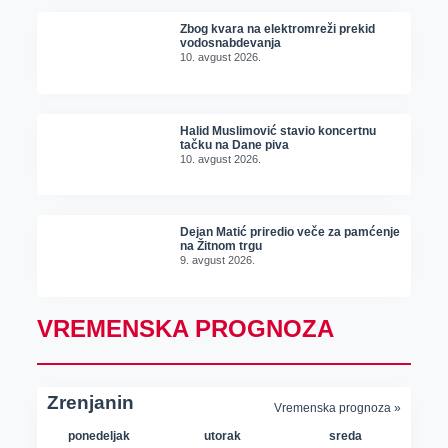
Zbog kvara na elektromreži prekid
vodosnabdevanja
10. avgust 2026.
Halid Muslimović stavio koncertnu
tačku na Dane piva
10. avgust 2026.
Dejan Matić priredio veče za pamćenje
na Žitnom trgu
9. avgust 2026.
VREMENSKA PROGNOZA