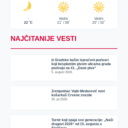
NAJČITANIJE VESTI
Iz Gradske bašte ispraćeni pozivari
koji besplatnim pivom ulicama grada
pozivaju na 41. „Dane piva“
5. avgust 2026.
Zrenjaninac Vojin Medarević novi
košarkaš Crvene zvezde
30. jul 2026.
Turnir koji spaja sve generacije: „Naši
drugovi 2026“ od 15. avgusta u