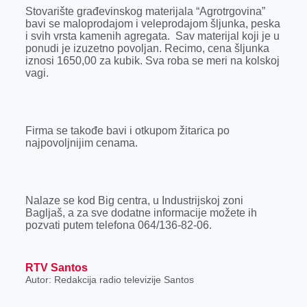
r
Stovarište građevinskog materijala “Agrotrgovina”
bavi se maloprodajom i veleprodajom šljunka, peska
i svih vrsta kamenih agregata. Sav materijal koji je u
ponudi je izuzetno povoljan. Recimo, cena šljunka
iznosi 1650,00 za kubik. Sva roba se meri na kolskoj
vagi.
Firma se takođe bavi i otkupom žitarica po
najpovoljnijim cenama.
Nalaze se kod Big centra, u Industrijskoj zoni
Bagljaš, a za sve dodatne informacije možete ih
pozvati putem telefona 064/136-82-06.
RTV Santos
Autor: Redakcija radio televizije Santos