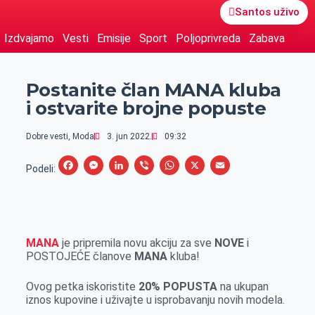
Santos uživo
Izdvajamo
Vesti
Emisije
Sport
Poljoprivreda
Zabava
Postanite član MANA kluba
i ostvarite brojne popuste
Dobre vesti
,
Moda
3. jun 2022.
09:32
F
M
L
V
W
X
E
Podeli:
a
e
i
i
h
m
c
s
n
b
a
a
e
s
k
e
t
i
MANA
je pripremila novu akciju za sve
NOVE
i
b
e
e
r
s
l
POSTOJEĆE članove
MANA
kluba!
o
n
d
A
o
g
I
p
Ovog petka iskoristite
20% POPUSTA
na ukupan
iznos kupovine i uživajte u isprobavanju novih modela.
k
e
n
p