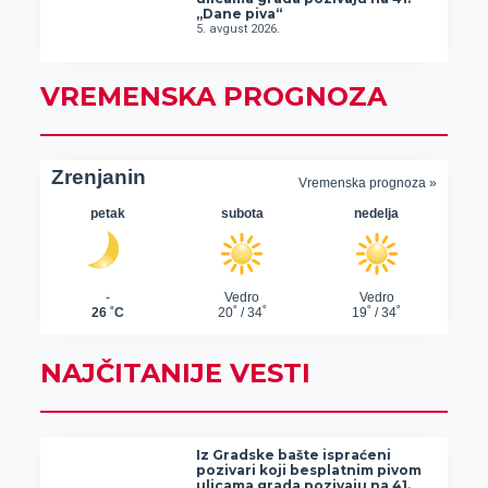
„Dane piva“
5. avgust 2026.
VREMENSKA PROGNOZA
NAJČITANIJE VESTI
Iz Gradske bašte ispraćeni
pozivari koji besplatnim pivom
ulicama grada pozivaju na 41.