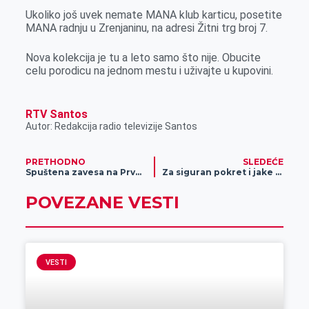
r
Ukoliko još uvek nemate MANA klub karticu, posetite
MANA radnju u Zrenjaninu, na adresi Žitni trg broj 7.
Nova kolekcija je tu a leto samo što nije. Obucite
celu porodicu na jednom mestu i uživajte u kupovini.
RTV Santos
Autor: Redakcija radio televizije Santos
PRETHODNO
SLEDEĆE
Spuštena zavesa na Prvu rukometnu ligu Vojvodine
Za siguran pokret i jake mišiće
POVEZANE VESTI
VESTI