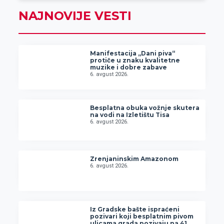
NAJNOVIJE VESTI
Manifestacija „Dani piva“
protiče u znaku kvalitetne
muzike i dobre zabave
6. avgust 2026.
Besplatna obuka vožnje skutera
na vodi na Izletištu Tisa
6. avgust 2026.
Zrenjaninskim Amazonom
6. avgust 2026.
Iz Gradske bašte ispraćeni
pozivari koji besplatnim pivom
ulicama grada pozivaju na 41.