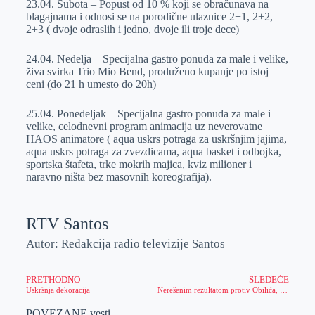
23.04. Subota – Popust od 10 % koji se obračunava na
blagajnama i odnosi se na porodične ulaznice 2+1, 2+2,
2+3 ( dvoje odraslih i jedno, dvoje ili troje dece)
24.04. Nedelja – Specijalna gastro ponuda za male i velike,
živa svirka Trio Mio Bend, produženo kupanje po istoj
ceni (do 21 h umesto do 20h)
25.04. Ponedeljak – Specijalna gastro ponuda za male i
velike, celodnevni program animacija uz neverovatne
HAOS animatore ( aqua uskrs potraga za uskršnjim jajima,
aqua uskrs potraga za zvezdicama, aqua basket i odbojka,
sportska štafeta, trke mokrih majica, kviz milioner i
naravno ništa bez masovnih koreografija).
RTV Santos
Autor: Redakcija radio televizije Santos
PRETHODNO
SLEDEĆE
Uskršnja dekoracija
Nerešenim rezultatom protiv Obilića, rukometaši Proletera izborili opstanak u Arkus ligi
POVEZANE vesti