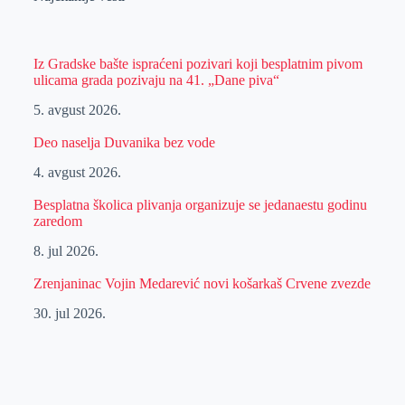
Iz Gradske bašte ispraćeni pozivari koji besplatnim pivom
ulicama grada pozivaju na 41. „Dane piva“
5. avgust 2026.
Deo naselja Duvanika bez vode
4. avgust 2026.
Besplatna školica plivanja organizuje se jedanaestu godinu
zaredom
8. jul 2026.
Zrenjaninac Vojin Medarević novi košarkaš Crvene zvezde
30. jul 2026.