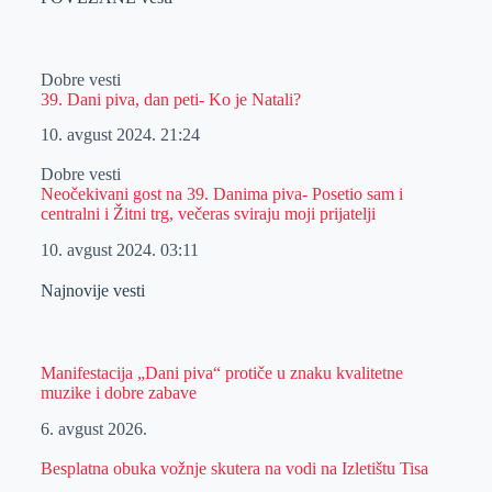
Dobre vesti
39. Dani piva, dan peti- Ko je Natali?
10. avgust 2024.
21:24
Dobre vesti
Neočekivani gost na 39. Danima piva- Posetio sam i
centralni i Žitni trg, večeras sviraju moji prijatelji
10. avgust 2024.
03:11
Najnovije vesti
Manifestacija „Dani piva“ protiče u znaku kvalitetne
muzike i dobre zabave
6. avgust 2026.
Besplatna obuka vožnje skutera na vodi na Izletištu Tisa