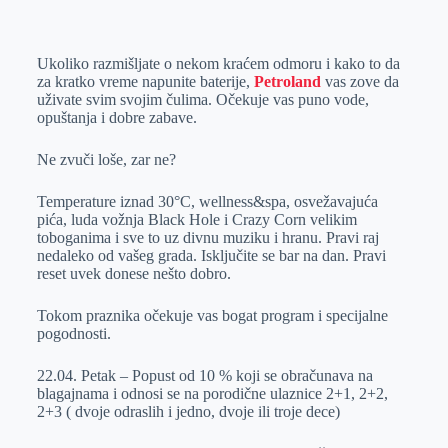
o
n
e
e
a
E
k
g
d
r
t
m
Ukoliko razmišljate o nekom kraćem odmoru i kako to da
e
I
s
a
za kratko vreme napunite baterije,
Petroland
vas zove da
r
n
A
i
uživate svim svojim čulima. Očekuje vas puno vode,
opuštanja i dobre zabave.
p
l
p
Ne zvuči loše, zar ne?
Temperature iznad 30°C, wellness&spa, osvežavajuća
pića, luda vožnja Black Hole i Crazy Corn velikim
toboganima i sve to uz divnu muziku i hranu. Pravi raj
nedaleko od vašeg grada. Isključite se bar na dan. Pravi
reset uvek donese nešto dobro.
Tokom praznika očekuje vas bogat program i specijalne
pogodnosti.
22.04. Petak – Popust od 10 % koji se obračunava na
blagajnama i odnosi se na porodične ulaznice 2+1, 2+2,
2+3 ( dvoje odraslih i jedno, dvoje ili troje dece)