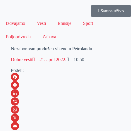
Santos uživo
Izdvajamo
Vesti
Emisije
Sport
Poljoprivreda
Zabava
Nezaboravan produžen vikend u Petrolandu
Dobre vesti
21. april 2022.
10:50
Podeli:
F
a
M
c
e
L
e
s
i
V
b
s
n
i
W
o
e
k
b
h
X