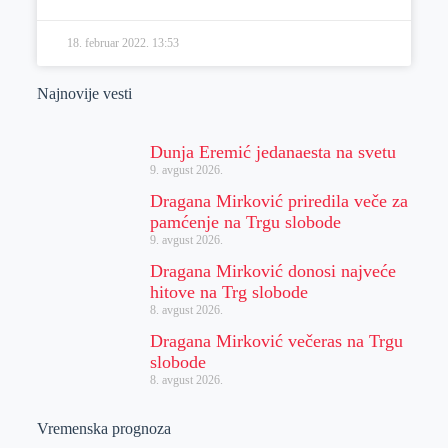
18. februar 2022.
13:53
Najnovije vesti
Dunja Eremić jedanaesta na svetu
9. avgust 2026.
Dragana Mirković priredila veče za
pamćenje na Trgu slobode
9. avgust 2026.
Dragana Mirković donosi najveće
hitove na Trg slobode
8. avgust 2026.
Dragana Mirković večeras na Trgu
slobode
8. avgust 2026.
Vremenska prognoza