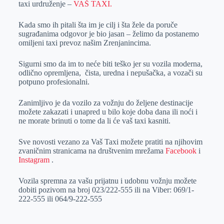
taxi urdruženje –
VAŠ TAXI.
r
n
A
i
p
l
Kada smo ih pitali šta im je cilj i šta žele da poruče
sugrađanima odgovor je bio jasan – želimo da postanemo
p
omiljeni taxi prevoz našim Zrenjanincima.
Sigurni smo da im to neće biti teško jer su vozila moderna,
odlično opremljena, čista, uredna i nepušačka, a vozači su
potpuno profesionalni.
Zanimljivo je da vozilo za vožnju do željene destinacije
možete zakazati i unapred u bilo koje doba dana ili noći i
ne morate brinuti o tome da li će vaš taxi kasniti.
Sve novosti vezano za Vaš Taxi možete pratiti na njihovim
zvaničnim stranicama na društvenim mrežama
Facebook
i
Instagram
.
Vozila spremna za vašu prijatnu i udobnu vožnju možete
dobiti pozivom na broj 023/222-555 ili na Viber: 069/1-
222-555 ili 064/9-222-555