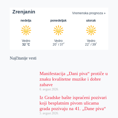
Najčitanije vesti
Manifestacija „Dani piva“ protiče u
znaku kvalitetne muzike i dobre
zabave
6. avgust 2026.
Iz Gradske bašte ispraćeni pozivari
koji besplatnim pivom ulicama
grada pozivaju na 41. „Dane piva“
5. avgust 2026.