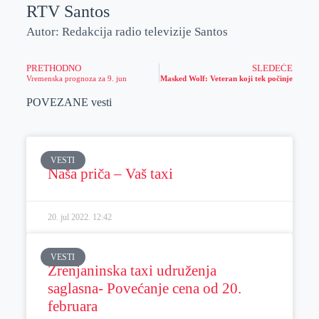
RTV Santos
Autor: Redakcija radio televizije Santos
PRETHODNO
SLEDEĆE
Vremenska prognoza za 9. jun
Masked Wolf: Veteran koji tek počinje
POVEZANE vesti
VESTI
Naša priča – Vaš taxi
20. jul 2022.
12:42
VESTI
Zrenjaninska taxi udruženja
saglasna- Povećanje cena od 20.
februara