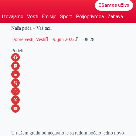
Santos uživo
Izdvajamo
Vesti
Emisije
Sport
Poljoprivreda
Zabava
Naša priča – Vaš taxi
Dobre vesti
,
Vesti
9. jun 2022.
08:28
Podeli:
F
a
M
c
e
L
e
s
i
V
b
s
n
i
W
o
e
k
b
h
X
o
n
e
e
a
E
k
g
d
r
t
m
U našem gradu od nedavno je sa radom počelo jedno novo
e
I
s
a