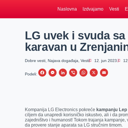
Naslovna
Izdvajamo
Vesti
E
LG uvek i svuda sa
karavan u Zrenjani
Dobre vesti
,
Najava događaja
,
Vesti
12. jun 2023.
12
F
M
L
V
W
X
E
Podeli:
a
e
i
i
h
m
c
s
n
b
a
a
e
s
k
e
t
i
b
e
e
r
s
l
Kompanija LG Electronics pokreće
kampanju Lep
o
n
d
A
ciljem da unapredi korisničko iskustvo, ali i da 
zajedništvo i humanost! Tokom trajanja kampanje, v
o
g
I
p
da provere stanje aparata sa LG stručnim timom.