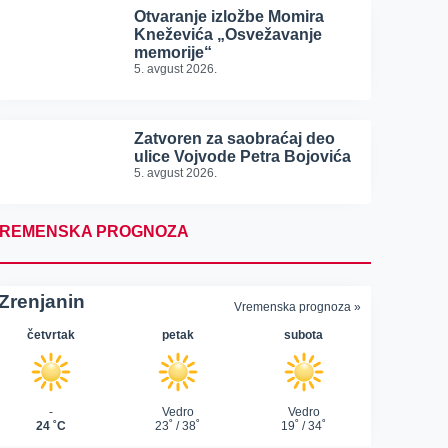
Otvaranje izložbe Momira
Kneževića „Osvežavanje
memorije“
5. avgust 2026.
Zatvoren za saobraćaj deo
ulice Vojvode Petra Bojovića
5. avgust 2026.
REMENSKA PROGNOZA