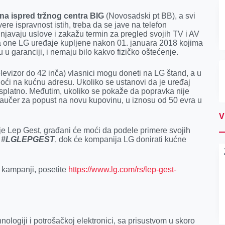
juna ispred tržnog centra BIG
(Novosadski pt BB), a svi
ere ispravnost istih, treba da se jave na telefon
punjavaju uslove i zakažu termin za pregled svojih TV i AV
 na one LG uređaje kupljene nakon 01. januara 2018 kojima
u u garanciji, i nemaju bilo kakvo fizičko oštećenje.
levizor do 42 inča) vlasnici mogu doneti na LG štand, a u
 doći na kućnu adresu. Ukoliko se ustanovi da je uređaj
besplatno. Međutim, ukoliko se pokaže da popravka nije
aučer za popust na novu kupovinu, u iznosu od 50 evra u
V
je Lep Gest, građani će moći da podele primere svojih
m
#LGLEPGEST
, dok će kompanija LG donirati kućne
u kampanji, posetite
https://www.lg.com/rs/lep-gest-
hnologiji i potrošačkoj elektronici, sa prisustvom u skoro