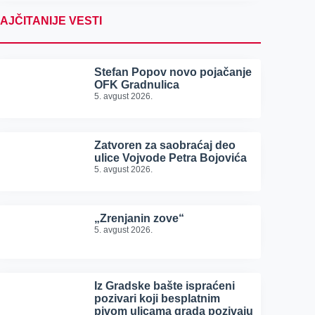
AJČITANIJE VESTI
Stefan Popov novo pojačanje
OFK Gradnulica
5. avgust 2026.
Zatvoren za saobraćaj deo
ulice Vojvode Petra Bojovića
5. avgust 2026.
„Zrenjanin zove“
5. avgust 2026.
Iz Gradske bašte ispraćeni
pozivari koji besplatnim
pivom ulicama grada pozivaju