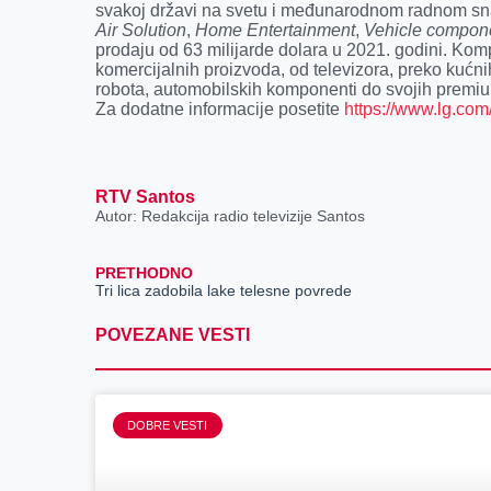
svakoj državi na svetu i međunarodnom radnom sn
Air Solution
,
Home Entertainment
,
Vehicle compon
prodaju od 63 milijarde dolara u 2021. godini. Kom
komercijalnih proizvoda, od televizora, preko kućni
robota, automobilskih komponenti do svojih premi
Za dodatne informacije posetite
https://www.lg.com
RTV Santos
Autor: Redakcija radio televizije Santos
PRETHODNO
Tri lica zadobila lake telesne povrede
POVEZANE VESTI
DOBRE VESTI