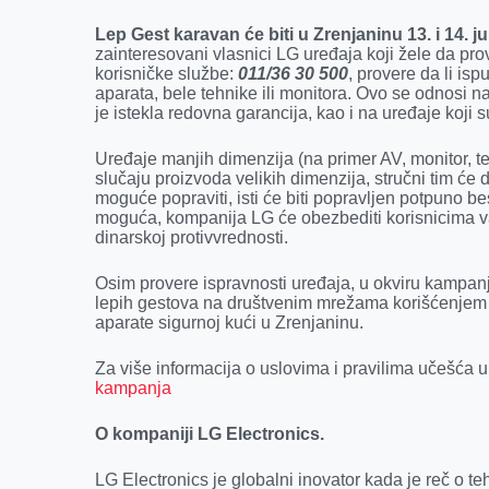
k
e
n
p
r
Lep Gest karavan će biti u Zrenjaninu 13. i 14. 
zainteresovani vlasnici LG uređaja koji žele da prov
korisničke službe:
011/36 30 500
, provere da li is
aparata, bele tehnike ili monitora. Ovo se odnosi
je istekla redovna garancija, kao i na uređaje koji s
Uređaje manjih dimenzija (na primer AV, monitor, te
slučaju proizvoda velikih dimenzija, stručni tim će
moguće popraviti, isti će biti popravljen potpuno 
moguća, kompanija LG će obezbediti korisnicima v
dinarskoj protivvrednosti.
Osim provere ispravnosti uređaja, u okviru kampan
lepih gestova na društvenim mrežama korišćenje
aparate sigurnoj kući u Zrenjaninu.
Za više informacija o uslovima i pravilima učešća 
kampanja
O kompaniji LG Electronics.
LG Electronics je globalni inovator kada je reč o te