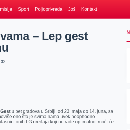
misije
Sport
Poljoprivreda
Još
Kontakt
 vama – Lep gest
N
nu
:32
 Gest
u pet gradova u Srbiji, od 23. maja do 14. juna, sa
promoviše ono što je svima nama uvek neophodno –
lasnici onih LG uređaja koji ne rade optimalno, moći će