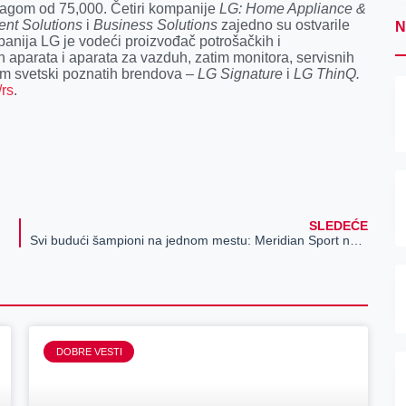
agom od 75,000. Četiri kompanije
LG: Home Appliance &
ent
Solutions
i
Business Solutions
zajedno su ostvarile
N
panija LG je vodeći proizvođač potrošačkih i
h aparata i aparata za vazduh, zatim monitora, servisnih
um svetski poznatih brendova –
LG Signature
i
LG ThinQ.
/rs
.
SLEDEĆE
Svi budući šampioni na jednom mestu: Meridian Sport nagradio najbolje timove završnog turnira Lige budućih šampiona
DOBRE VESTI