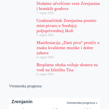
Dodatno učvršćene veze Zrenjanina
i bratskih gradova
7. avgust 2026.
Gradonačelnik Zrenjanina posetio
mini-pivaru u Srednjoj
poljoprivrednoj školi
7. avgust 2026.
Manifestacija „Dani piva“ protiče u
znaku kvalitetne muzike i dobre
zabave
6. avgust 2026.
Besplatna obuka vožnje skutera na
vodi na Izletištu Tisa
6. avgust 2026.
Vremenska prognoza