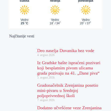
Najčitanije vesti
Deo naselja Duvanika bez vode
4. avgust 2026.
Iz Gradske bašte ispraćeni pozivari
koji besplatnim pivom ulicama
grada pozivaju na 41. „Dane piva“
5. avgust 2026.
Gradonačelnik Zrenjanina posetio
mini-pivaru u Srednjoj
poljoprivrednoj školi
7. avgust 2026.
Dodatno učvršćene veze Zrenjanina