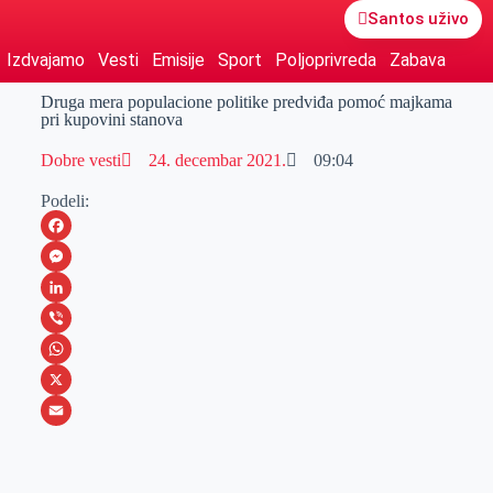
Santos uživo
Izdvajamo
Vesti
Emisije
Sport
Poljoprivreda
Zabava
Druga mera populacione politike predviđa pomoć majkama
pri kupovini stanova
Dobre vesti
24. decembar 2021.
09:04
Podeli:
F
a
M
c
e
L
e
s
i
V
b
s
n
i
W
o
e
k
b
h
X
o
n
e
e
a
E
k
g
d
r
t
m