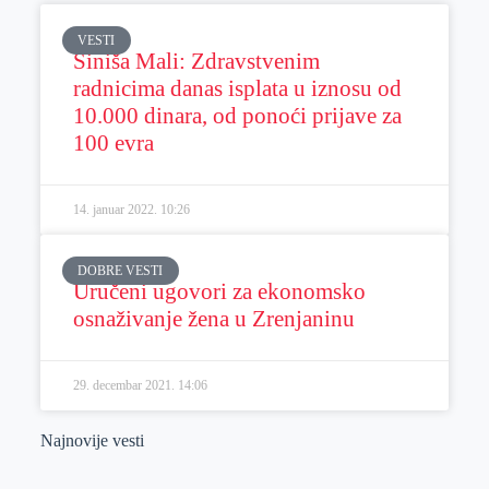
VESTI
Siniša Mali: Zdravstvenim
radnicima danas isplata u iznosu od
10.000 dinara, od ponoći prijave za
100 evra
14. januar 2022.
10:26
DOBRE VESTI
Uručeni ugovori za ekonomsko
osnaživanje žena u Zrenjaninu
29. decembar 2021.
14:06
Najnovije vesti