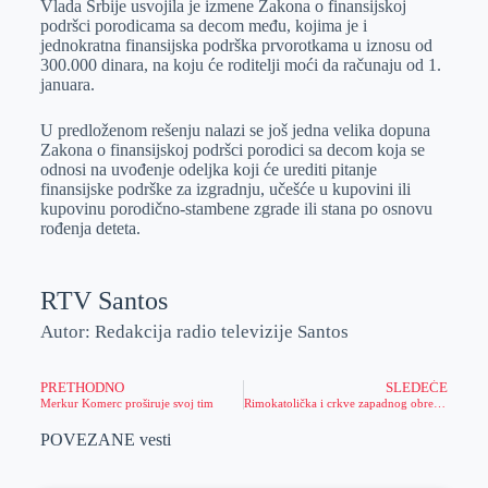
Vlada Srbije usvojila je izmene Zakona o finansijskoj
e
I
s
a
podršci porodicama sa decom među, kojima je i
r
n
A
i
jednokratna finansijska podrška prvorotkama u iznosu od
300.000 dinara, na koju će roditelji moći da računaju od 1.
p
l
januara.
p
U predloženom rešenju nalazi se još jedna velika dopuna
Zakona o finansijskoj podršci porodici sa decom koja se
odnosi na uvođenje odeljka koji će urediti pitanje
finansijske podrške za izgradnju, učešće u kupovini ili
kupovinu porodično-stambene zgrade ili stana po osnovu
rođenja deteta.
RTV Santos
Autor: Redakcija radio televizije Santos
PRETHODNO
SLEDEĆE
Merkur Komerc proširuje svoj tim
Rimokatolička i crkve zapadnog obreda danas slave Badnji dan
POVEZANE vesti