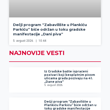
Dečji program “Zabavilište u Plankiću
Parkiću” biće održan u toku gradske
manifestacije „Dani piva“
5. avgust 2026.
10:44
NAJNOVIJE VESTI
Iz Gradske bašte ispraćeni
pozivari koji besplatnim pivom
ulicama grada pozivaju na 41.
„Dane piva“
5. avgust 2026.
Dečji program “Zabavilište u
Plankiću Parkiću” biće održan u
toku gradske manifestacije