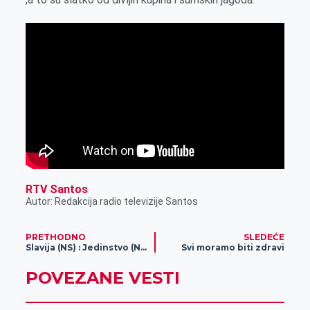
k
e
n
p
r
RTV Santos
Autor: Redakcija radio televizije Santos
PRETHODNO
SLEDEĆE
Slavija (NS) : Jedinstvo (NB) – Prva rukometna liga Vojvodine
Svi moramo biti zdravi
POVEZANE VESTI