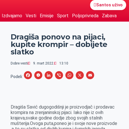
Santos uživo
Izdvajamo
Vesti
Emisije
Sport
Poljoprivreda
Zabava
Dragiša ponovo na pijaci,
kupite krompir – dobijete
slatko
Dobre vesti
9. mart 2022.
13:10
F
M
L
V
W
X
E
Podeli:
a
e
i
i
h
m
c
s
n
b
a
a
e
s
k
e
t
i
Dragiša Savić dugogodišnji je proizvodjač i prodavac
b
e
e
r
s
l
krompira na zrenjaninskoj pijaci. Iako nije iz ovih
o
n
d
A
krajeva,svake godine dodje zbog svojih stalnih
mušterija.Ovoga puta,poneo je i svoje nove proizvode
o
g
I
p
,a to su slatko od divljih kupina i šumskih jagoda.