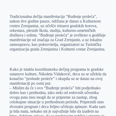
o
n
e
e
a
E
k
g
d
r
t
m
Tradicionalna dečija manifestacija “Buđenje proleća”,
e
I
s
a
nakon dve godine pauze, održana je danas u Kulturnom
r
n
A
i
centru Zrenjanina, uz učešće trinaest gradskih horova,
orkestara, plesnih škola, studija, kulturno-umetničkih
p
l
društava i solista. “Buđenje proleća” je uvršteno u godišnje
p
manifestacije od značaja za Grad Zrenjanin, a uz lokalnu
samoupravu, kao pokrovitelja, organizatori su Turistička
organizacija grada Zrenjanina i Kulturni centar Zrenjanina.
Kako je istakla koordinatorka dečjeg programa te gradske
ustanove kulture, Nikoleta Vidaković, deca su se uželela da
konačno “probude proleće” i okupila su se danas na ovoj
manifestaciji po osmi put.
– Mislim da će i ovo “Buđenje proleća” biti podjednako
dobro kao i prethodna, iako neki od redovnih učesnika
ovoga puta nisu mogli da se pripreme za nastup, zbog
celokupne situacije u prethodnom periodu. Pripremili smo
dvosatni program i deca željno očekuju aplauze. Kada sam
ja bila mala, nekako mi je najvažnije bilo da izađem na
binu, dobijem aplauz, da se predstavim publici i sigurno je