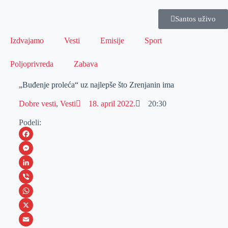
Santos uživo
Izdvajamo
Vesti
Emisije
Sport
Poljoprivreda
Zabava
„Buđenje proleća“ uz najlepše što Zrenjanin ima
Dobre vesti
,
Vesti
18. april 2022.
20:30
Podeli:
F
a
M
c
e
L
e
s
i
V
b
s
n
i
W
o
e
k
b
h
X