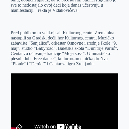
sve to nedostajalo ovoj deci koja danas učestvuju u
manifestaciji – rekla je Vidakovićeva.
Pred publikom u velikoj sali Kulturnog centra Zrenjanina
nastupili su Gradski dečji hor Kulturnog centra, Muzičko
zabavište “Sanjalice”, orkestar Osnovne i srednje škole “9.
maj”, studio “Babyroad”, Baletska škola “Dimitrije Parlić”,
Centar za očuvanje tradicije “Moja sosa”, Gimnastičko-
plesni klub “Free dance”, kulturno-umetnička društva
“Pionir” i “Đerđef” i Centar za igru Zrenjanin.