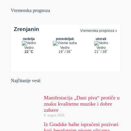
Vremenska prognoza
Najčitanije vesti
Manifestacija „Dani piva“ protiče u
znaku kvalitetne muzike i dobre
zabave
6. avgust 2026.
Iz Gradske bašte ispraćeni pozivari
koji besplatnim pivom ulicama