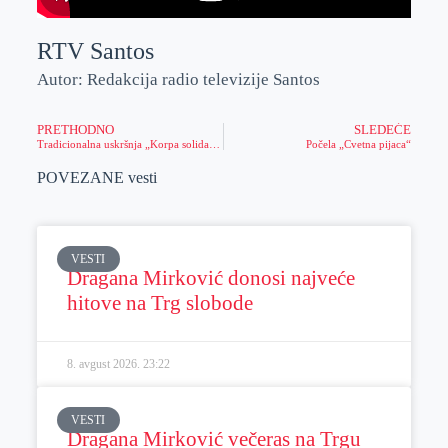
RTV Santos
Autor: Redakcija radio televizije Santos
PRETHODNO
SLEDEĆE
Tradicionalna uskršnja „Korpa solidarnosti“ u Gomex Totalu
Počela „Cvetna pijaca“
POVEZANE vesti
VESTI
Dragana Mirković donosi najveće
hitove na Trg slobode
8. avgust 2026.
23:22
VESTI
Dragana Mirković večeras na Trgu