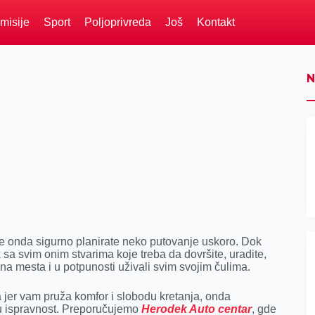
misije
Sport
Poljoprivreda
Još
Kontakt
N
te onda sigurno planirate neko putovanje uskoro. Dok
k sa svim onim stvarima koje treba da dovršite, uradite,
čna mesta i u potpunosti uživali svim svojim čulima.
ma jer vam pruža komfor i slobodu kretanja, onda
ku ispravnost. Preporučujemo
Herodek Auto centar
, gde