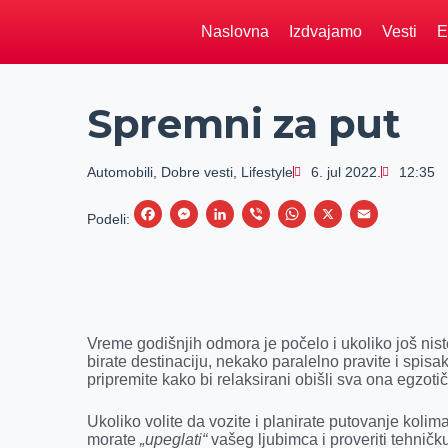
Naslovna
Izdvajamo
Vesti
E
Spremni za put
Automobili
,
Dobre vesti
,
Lifestyle
6. jul 2022.
12:35
F
M
L
V
W
X
E
Podeli:
a
e
i
i
h
m
c
s
n
b
a
a
e
s
k
e
t
i
b
e
e
r
s
l
Vreme godišnjih odmora je počelo i ukoliko još nis
o
n
d
A
birate destinaciju, nekako paralelno pravite i spisa
pripremite kako bi relaksirani obišli sva ona egzoti
o
g
I
p
k
e
n
p
Ukoliko volite da vozite i planirate putovanje koli
r
morate
„upeglati“
vašeg ljubimca i proveriti tehnič