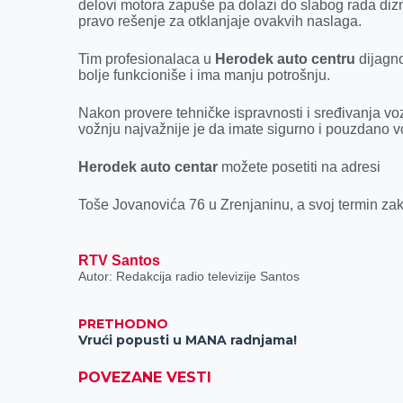
delovi motora zapuše pa dolazi do slabog rada dizni
pravo rešenje za otklanjaje ovakvih naslaga.
Tim profesionalaca u
Herodek auto centru
dijagno
bolje funkcioniše i ima manju potrošnju.
Nakon provere tehničke ispravnosti i sređivanja vo
vožnju najvažnije je da imate sigurno i pouzdano vo
Herodek auto centar
možete posetiti na adresi
Toše Jovanovića 76 u Zrenjaninu, a svoj termin za
RTV Santos
Autor: Redakcija radio televizije Santos
PRETHODNO
Vrući popusti u MANA radnjama!
POVEZANE VESTI