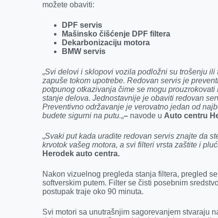
možete obaviti:
DPF servis
Mašinsko čišćenje DPF filtera
Dekarbonizaciju motora
BMW servis
„
Svi delovi i sklopovi vozila podložni su trošenju i
zapuše tokom upotrebe. Redovan servis je prevent
potpunog otkazivanja čime se mogu prouzrokovati mn
stanje delova. Jednostavnije je obaviti redovan se
Preventivno održavanje je verovatno jedan od najbo
budete sigurni na putu.
„
–
navode u
Auto centru H
„
Svaki put kada uradite redovan servis znajte da ste
krvotok vašeg motora, a svi filteri vrsta zaštite i pl
Herodek auto centra.
Nakon vizuelnog pregleda stanja filtera, pregled s
softverskim putem. Filter se čisti posebnim sredst
postupak traje oko 90 minuta.
Svi motori sa unutrašnjim sagorevanjem stvaraju na