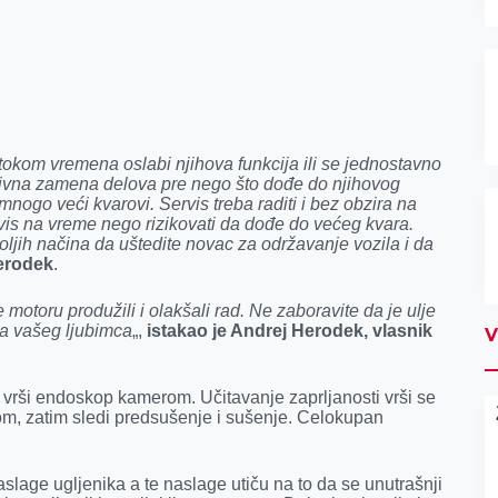
li tokom vremena oslabi njihova funkcija ili se jednostavno
ivna zamena delova pre nego što dođe do njihovog
ogo veći kvarovi. Servis treba raditi i bez obzira na
rvis na vreme nego rizikovati da dođe do većeg kvara.
ljih načina da uštedite novac za održavanje vozila i da
erodek
.
 motoru produžili i olakšali rad. Ne zaboravite da je ulje
uća vašeg ljubimca
„,
istakao je Andrej Herodek, vlasnik
V
e vrši endoskop kamerom. Učitavanje zaprljanosti vrši se
vom, zatim sledi predsušenje i sušenje. Celokupan
slage ugljenika a te naslage utiču na to da se unutrašnji