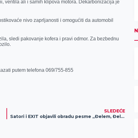
, ventila ali i samih klipova motora. Dekarbonizacija je
stikovaće nivo zaprljanosti i omogućiti da automobil
N
zila, sledi pakovanje kofera i pravi odmor. Za bezbednu
zilo.
kazati putem telefona 069/755-855
SLEDEĆE
Satori i EXIT objavili obradu pesme „Đelem, Đelem“ Esme Redžepove