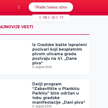
Radio Santos uživo
FB
IG
YT
AJNOVIJE VESTI
Iz Gradske bašte ispraćeni
pozivari koji besplatnim
pivom ulicama grada
pozivaju na 41. „Dane
piva“
5. avgust 2026.
Dečji program
“Zabavilište u Plankiću
Parkiću” biće održan u
toku gradske
manifestacije „Dani piva“
5. avgust 2026.