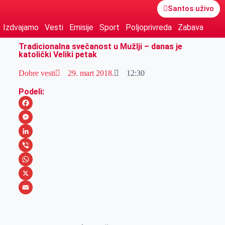
Santos uživo
Izdvajamo
Vesti
Emisije
Sport
Poljoprivreda
Zabava
Tradicionalna svečanost u Mužlji – danas je
katolički Veliki petak
Dobre vesti
29. mart 2018.
12:30
Podeli:
F
a
M
c
e
L
e
s
i
V
b
s
n
i
W
o
e
k
b
h
X
o
n
e
e
a
E
k
g
d
r
t
m