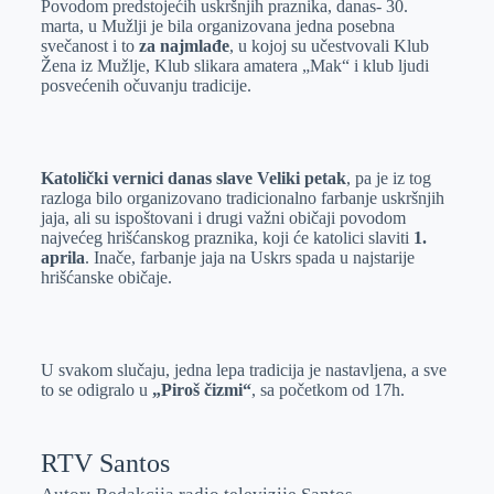
Povodom predstojećih uskršnjih praznika, danas- 30.
e
I
s
a
marta, u Mužlji je bila organizovana jedna posebna
r
n
A
i
svečanost i to
za najmlađe
, u kojoj su učestvovali Klub
Žena iz Mužlje, Klub slikara amatera „Mak“ i klub ljudi
p
l
posvećenih očuvanju tradicije.
p
Katolički vernici danas slave Veliki petak
, pa je iz tog
razloga bilo organizovano tradicionalno farbanje uskršnjih
jaja, ali su ispoštovani i drugi važni običaji povodom
najvećeg hrišćanskog praznika, koji će katolici slaviti
1.
aprila
. Inače, farbanje jaja na Uskrs spada u najstarije
hrišćanske običaje.
U svakom slučaju, jedna lepa tradicija je nastavljena, a sve
to se odigralo u
„Piroš čizmi“
, sa početkom od 17h.
RTV Santos