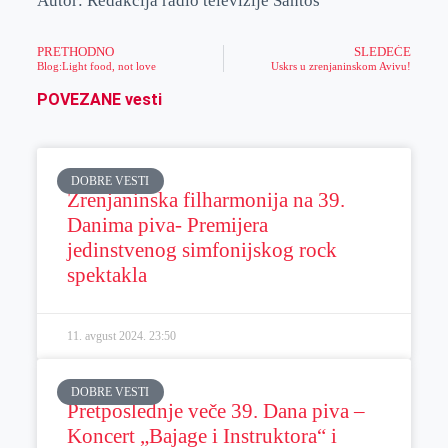
Autor: Redakcija radio televizije Santos
PRETHODNO
SLEDEĆE
Blog:Light food, not love
Uskrs u zrenjaninskom Avivu!
POVEZANE vesti
DOBRE VESTI
Zrenjaninska filharmonija na 39.
Danima piva- Premijera
jedinstvenog simfonijskog rock
spektakla
11. avgust 2024.
23:50
DOBRE VESTI
Pretposlednje veče 39. Dana piva –
Koncert „Bajage i Instruktora“ i