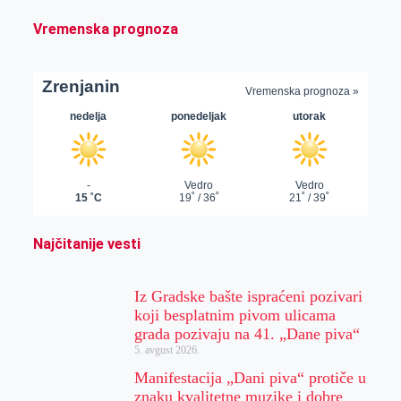
Vremenska prognoza
Najčitanije vesti
Iz Gradske bašte ispraćeni pozivari
koji besplatnim pivom ulicama
grada pozivaju na 41. „Dane piva“
5. avgust 2026.
Manifestacija „Dani piva“ protiče u
znaku kvalitetne muzike i dobre