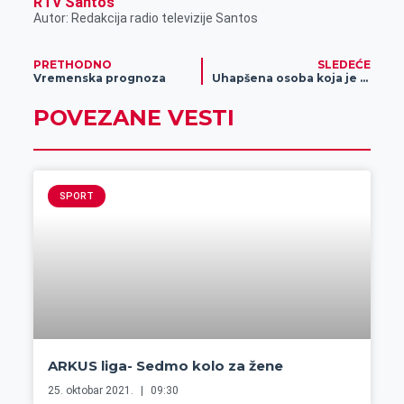
RTV Santos
Autor: Redakcija radio televizije Santos
PRETHODNO
SLEDEĆE
Vremenska prognoza
Uhapšena osoba koja je osumnjičena za napad na službeno lice, nakon izvršenja krivičnog dela
POVEZANE VESTI
SPORT
ARKUS liga- Sedmo kolo za žene
25. oktobar 2021.
09:30