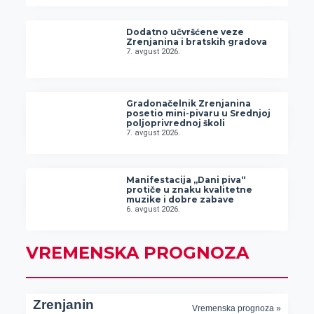
Dodatno učvršćene veze
Zrenjanina i bratskih gradova
7. avgust 2026.
Gradonačelnik Zrenjanina
posetio mini-pivaru u Srednjoj
poljoprivrednoj školi
7. avgust 2026.
Manifestacija „Dani piva“
protiče u znaku kvalitetne
muzike i dobre zabave
6. avgust 2026.
VREMENSKA PROGNOZA