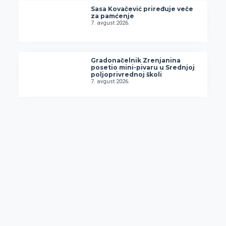
Sasa Kovačević priređuje veče
za pamćenje
7. avgust 2026.
Gradonačelnik Zrenjanina
posetio mini-pivaru u Srednjoj
poljoprivrednoj školi
7. avgust 2026.