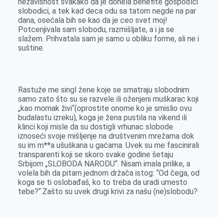
nezavisnost svakako da je donela benefite gospođici
slobodici, a tek kad deca odu sa tatom negde na par
dana, osećala bih se kao da je ceo svet moj!
Potcenjivala sam slobodu, razmišljate, a i ja se
slažem. Prihvatala sam je samo u obliku forme, ali ne i
suštine.
Rastuže me singl žene koje se smatraju slobodnim
samo zato što su se razvele ili oženjeni muškarac koji
„kao momak živi“(oprostite onome ko je smislio ovu
budalastu izreku), koga je žena pustila na vikend ili
klinci koji misle da su dostigli vrhunac slobode
iznoseći svoje mišljenje na društvenim mrežama dok
su im m**a ušuškana u gaćama. Uvek su me fascinirali
transparenti koji se skoro svake godine šetaju
Srbijom „SLOBODA NARODU“. Nisam imala prilike, a
volela bih da pitam jednom držača istog: “Od čega, od
koga se ti oslobađaš, ko to treba da uradi umesto
tebe?“.Zašto su uvek drugi krivi za našu (ne)slobodu
?