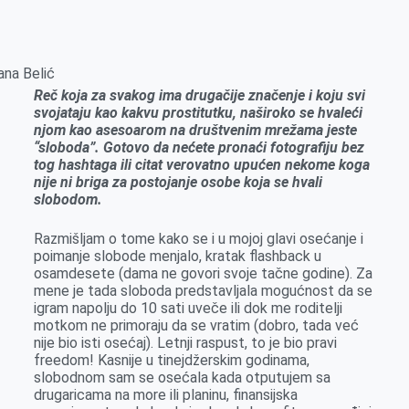
k
g
d
r
t
m
e
I
s
a
r
n
A
i
rana Belić
p
l
Reč koja za svakog ima drugačije značenje i koju svi
svojataju kao kakvu prostitutku, naširoko se hvaleći
p
njom kao asesoarom na društvenim mrežama jeste
“sloboda”. Gotovo da nećete pronaći fotografiju bez
tog hashtaga ili citat verovatno upućen nekome koga
nije ni briga za postojanje osobe koja se hvali
slobodom.
Razmišljam o tome kako se i u mojoj glavi osećanje i
poimanje slobode menjalo, kratak flashback u
osamdesete (dama ne govori svoje tačne godine). Za
mene je tada sloboda predstavljala mogućnost da se
igram napolju do 10 sati uveče ili dok me roditelji
motkom ne primoraju da se vratim (dobro, tada već
nije bio isti osećaj). Letnji raspust, to je bio pravi
freedom! Kasnije u tinejdžerskim godinama,
slobodnom sam se osećala kada otputujem sa
drugaricama na more ili planinu, finansijska