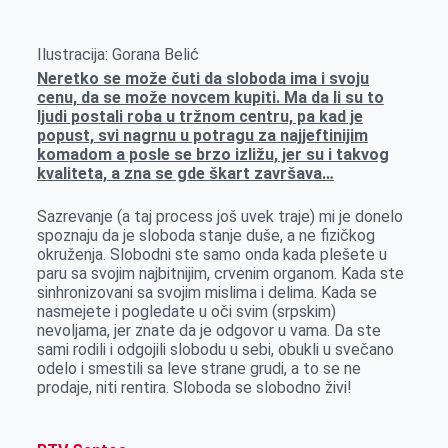
Ilustracija: Gorana Belić
Neretko se može čuti da sloboda ima i svoju
cenu, da se može novcem kupiti. Ma da li su to
ljudi postali roba u tržnom centru, pa kad je
popust, svi nagrnu u potragu za najjeftinijim
komadom a posle se brzo izližu, jer su i takvog
kvaliteta, a zna se gde škart završava…
Sazrevanje (a taj process još uvek traje) mi je donelo
spoznaju da je sloboda stanje duše, a ne fizičkog
okruženja. Slobodni ste samo onda kada plešete u
paru sa svojim najbitnijim, crvenim organom. Kada ste
sinhronizovani sa svojim mislima i delima. Kada se
nasmejete i pogledate u oči svim (srpskim)
nevoljama, jer znate da je odgovor u vama. Da ste
sami rodili i odgojili slobodu u sebi, obukli u svečano
odelo i smestili sa leve strane grudi, a to se ne
prodaje, niti rentira. Sloboda se slobodno živi!