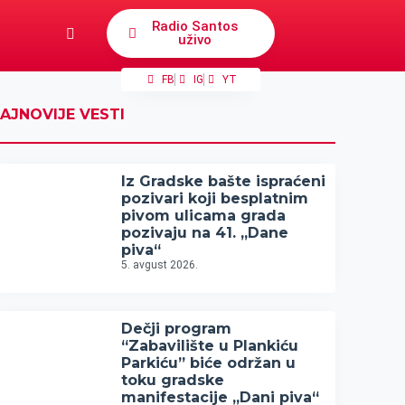
Radio Santos
uživo
FB
IG
YT
AJNOVIJE VESTI
Iz Gradske bašte ispraćeni
pozivari koji besplatnim
pivom ulicama grada
pozivaju na 41. „Dane
piva“
5. avgust 2026.
Dečji program
“Zabavilište u Plankiću
Parkiću” biće održan u
toku gradske
manifestacije „Dani piva“