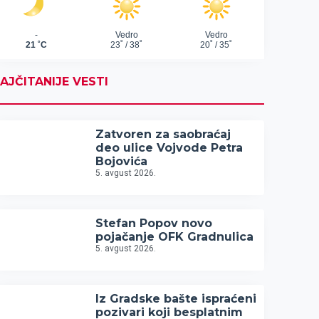
AJČITANIJE VESTI
Zatvoren za saobraćaj
deo ulice Vojvode Petra
Bojovića
5. avgust 2026.
Stefan Popov novo
pojačanje OFK Gradnulica
5. avgust 2026.
Iz Gradske bašte ispraćeni
pozivari koji besplatnim