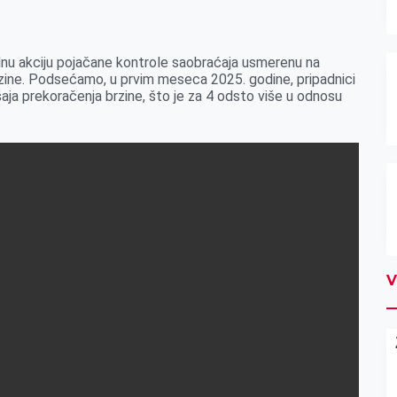
dnu akciju pojačane kontrole saobraćaja usmerenu na
brzine. Podsećamo, u prvim meseca 2025. godine, pripadnici
šaja prekoračenja brzine, što je za 4 odsto više u odnosu
V