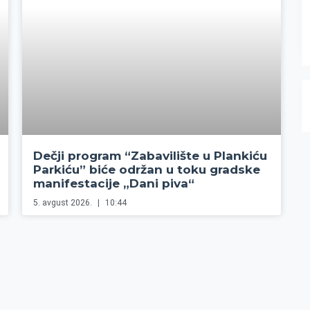
Dečji program “Zabavilište u Plankiću
Parkiću” biće održan u toku gradske
manifestacije „Dani piva“
5. avgust 2026.
10:44