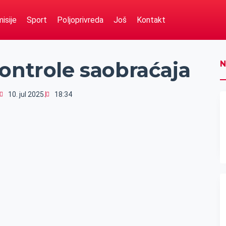
isije
Sport
Poljoprivreda
Još
Kontakt
ontrole saobraćaja
N
10. jul 2025.
18:34