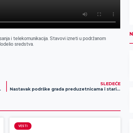
N
sanja i telekomunikacija. Stavovi izneti u podržanom
dodelio sredstva.
SLEDEĆE
ici se nadaju boljoj ceni
Nastavak podrške grada preduzetnicama i starim zanatima
VESTI