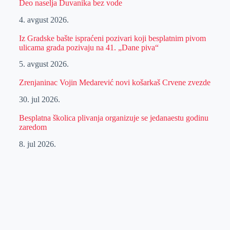
Deo naselja Duvanika bez vode
4. avgust 2026.
Iz Gradske bašte ispraćeni pozivari koji besplatnim pivom
ulicama grada pozivaju na 41. „Dane piva“
5. avgust 2026.
Zrenjaninac Vojin Medarević novi košarkaš Crvene zvezde
30. jul 2026.
Besplatna školica plivanja organizuje se jedanaestu godinu
zaredom
8. jul 2026.