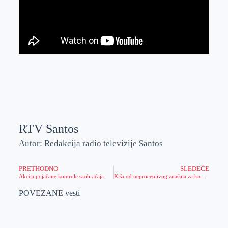
RTV Santos
Autor: Redakcija radio televizije Santos
PRETHODNO
SLEDEĆE
Akcija pojačane kontrole saobraćaja
Kiša od neprocenjivog značaja za kukuruz i suncokret
POVEZANE vesti