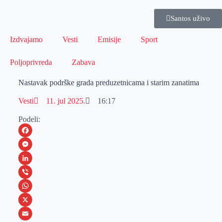
Santos uživo
Izdvajamo
Vesti
Emisije
Sport
Poljoprivreda
Zabava
Nastavak podrške grada preduzetnicama i starim zanatima
Vesti
11. jul 2025.
16:17
Podeli:
F
a
M
c
e
L
e
s
i
V
b
s
n
i
W
o
e
k
b
h
X