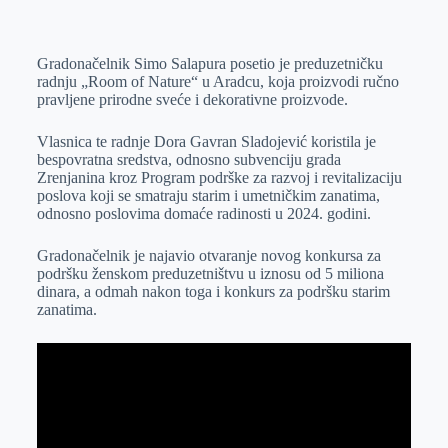
o
n
e
e
a
E
k
g
d
r
t
m
Gradonačelnik Simo Salapura posetio je preduzetničku
e
I
s
a
radnju „Room of Nature“ u Aradcu, koja proizvodi ručno
r
n
A
i
pravljene prirodne sveće i dekorativne proizvode.
p
l
Vlasnica te radnje Dora Gavran Sladojević koristila je
p
bespovratna sredstva, odnosno subvenciju grada
Zrenjanina kroz Program podrške za razvoj i revitalizaciju
poslova koji se smatraju starim i umetničkim zanatima,
odnosno poslovima domaće radinosti u 2024. godini.
Gradonačelnik je najavio otvaranje novog konkursa za
podršku ženskom preduzetništvu u iznosu od 5 miliona
dinara, a odmah nakon toga i konkurs za podršku starim
zanatima.