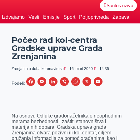
Santos uživo
Izdvajamo
Vesti
Emisije
Sport
Poljoprivreda
Zabava
Počeo rad kol-centra
Gradske uprave Grada
Zrenjanina
Zrenjanin u doba koronavirusa
16. mart 2020.
14:35
F
M
L
V
W
X
E
Podeli:
a
e
i
i
h
m
c
s
n
b
a
a
e
s
k
e
t
i
Na osnovu Odluke gradonačelnika o neophodnim
b
e
e
r
s
l
merama bezbednosti i zaštiti stanovništva i
o
n
d
A
materijalnih dobara, Gradska uprava grada
Zrenjanina otvara pozivni ili kol-centar, ciljem
o
g
I
p
pružanja informacija za pomoć građanima, kao i