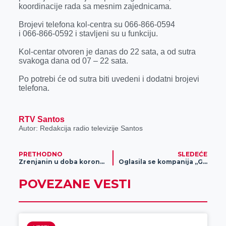
k
e
n
p
koordinacije rada sa mesnim zajednicama.
r
Brojevi telefona kol-centra su 066-866-0594
i 066-866-0592 i stavljeni su u funkciju.
Kol-centar otvoren je danas do 22 sata, a od sutra
svakoga dana od 07 – 22 sata.
Po potrebi će od sutra biti uvedeni i dodatni brojevi
telefona.
RTV Santos
Autor: Redakcija radio televizije Santos
PRETHODNO
SLEDEĆE
Zrenjanin u doba koronavirusa (FOTO)
Oglasila se kompanija „Gomex“ zbog novonastale situacije
POVEZANE VESTI