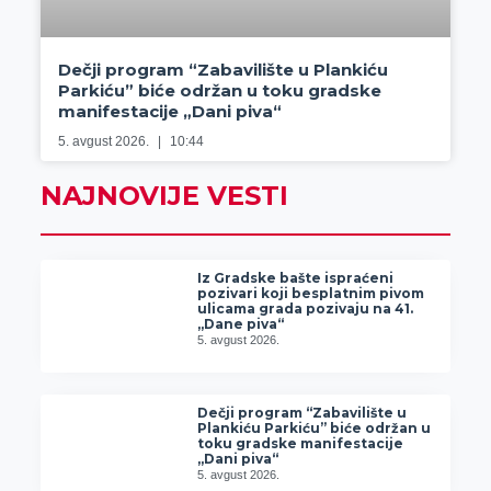
Dečji program “Zabavilište u Plankiću
Parkiću” biće održan u toku gradske
manifestacije „Dani piva“
5. avgust 2026.
10:44
NAJNOVIJE VESTI
Iz Gradske bašte ispraćeni
pozivari koji besplatnim pivom
ulicama grada pozivaju na 41.
„Dane piva“
5. avgust 2026.
Dečji program “Zabavilište u
Plankiću Parkiću” biće održan u
toku gradske manifestacije
„Dani piva“
5. avgust 2026.