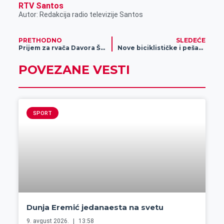
RTV Santos
Autor: Redakcija radio televizije Santos
PRETHODNO
SLEDEĆE
Prijem za rvača Davora Štefaneka, bronzanog na Svetskom šampionatu u Las Vegasu
Nove biciklističke i pešačke staze
POVEZANE VESTI
SPORT
Dunja Eremić jedanaesta na svetu
9. avgust 2026.
13:58