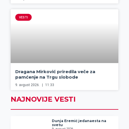
VESTI
Dragana Mirković priredila veče za
pamćenje na Trgu slobode
9. avgust 2026.
11:33
NAJNOVIJE VESTI
Dunja Eremić jedanaesta na
svetu
9. avgust 2026.