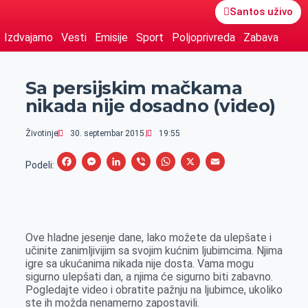
Santos uživo
Izdvajamo
Vesti
Emisije
Sport
Poljoprivreda
Zabava
Sa persijskim mačkama
nikada nije dosadno (video)
Životinje
30. septembar 2015.
19:55
F
M
L
V
W
X
E
Podeli:
a
e
i
i
h
m
c
s
n
b
a
a
e
s
k
e
t
i
Ove hladne jesenje dane, lako možete da ulepšate i
b
e
e
r
s
l
učinite zanimljivijim sa svojim kućnim ljubimcima. Njima
o
n
d
A
igre sa ukućanima nikada nije dosta. Vama mogu
sigurno ulepšati dan, a njima će sigurno biti zabavno.
o
g
I
p
Pogledajte video i obratite pažnju na ljubimce, ukoliko
k
e
n
p
ste ih možda nenamerno zapostavili.