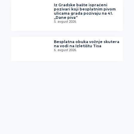
Iz Gradske bašte ispraćeni
pozivari koji besplatnim pivom
ulicama grada pozivaju na 41.
„Dane piva“
5. avgust 2026.
Besplatna obuka vožnje skutera
na vodi na Izletištu Tisa
6. avgust 2026.