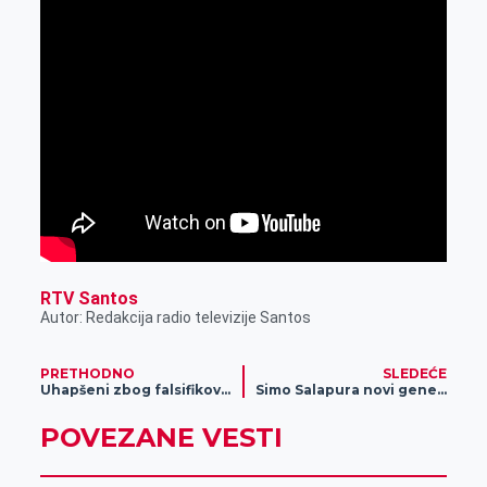
RTV Santos
Autor: Redakcija radio televizije Santos
PRETHODNO
SLEDEĆE
Uhapšeni zbog falsifikovanja platnih kartica
Simo Salapura novi generalni sekretar SSGZ
POVEZANE VESTI