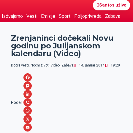
Santos uživo
Izdvajamo
Vesti
Emisije
Sport
Poljoprivreda
Zabava
Zrenjaninci dočekali Novu
godinu po Julijanskom
kalendaru (Video)
Dobre vesti
,
Nocni zivot
,
Video
,
Zabava
14. januar 2014.
19:20
F
a
M
c
e
L
Podeli:
e
s
i
V
b
s
n
i
W
o
e
k
b
h
X