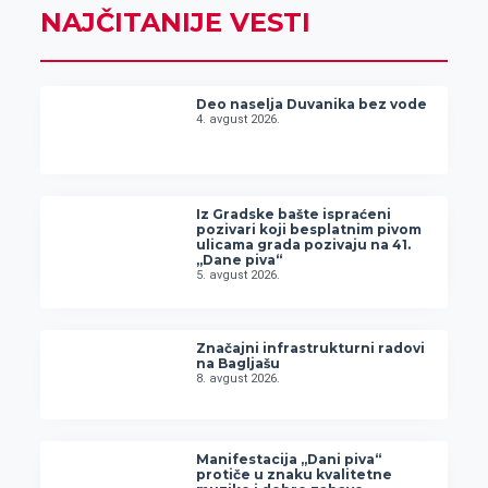
NAJČITANIJE VESTI
Deo naselja Duvanika bez vode
4. avgust 2026.
Iz Gradske bašte ispraćeni
pozivari koji besplatnim pivom
ulicama grada pozivaju na 41.
„Dane piva“
5. avgust 2026.
Značajni infrastrukturni radovi
na Bagljašu
8. avgust 2026.
Manifestacija „Dani piva“
protiče u znaku kvalitetne