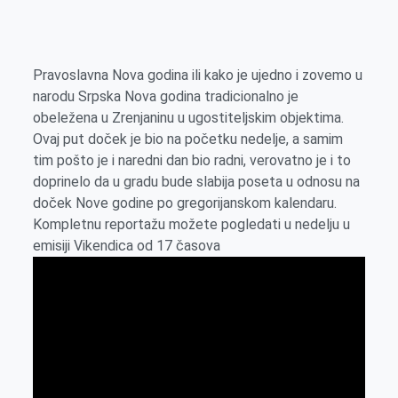
o
n
e
e
a
E
k
g
d
r
t
m
e
I
s
a
Pravoslavna Nova godina ili kako je ujedno i zovemo u
r
n
A
i
narodu Srpska Nova godina tradicionalno je
p
l
obeležena u Zrenjaninu u ugostiteljskim objektima.
p
Ovaj put doček je bio na početku nedelje, a samim
tim pošto je i naredni dan bio radni, verovatno je i to
doprinelo da u gradu bude slabija poseta u odnosu na
doček Nove godine po gregorijanskom kalendaru.
Kompletnu reportažu možete pogledati u nedelju u
emisiji Vikendica od 17 časova