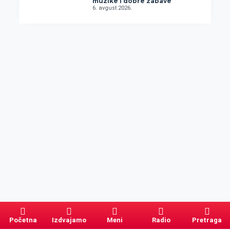
muzike i dobre zabave
6. avgust 2026.
Početna
Izdvajamo
Meni
Radio
Pretraga