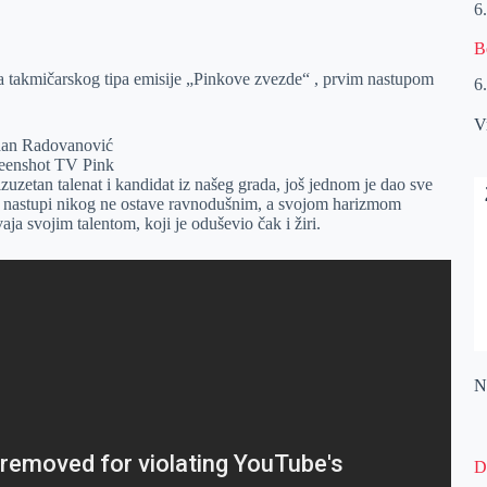
6
B
a takmičarskog tipa emisije „Pinkove zvezde“ , prvim nastupom
6
V
reenshot TV Pink
zetan talenat i kandidat iz našeg grada, još jednom je dao sve
i nastupi nikog ne ostave ravnodušnim, a svojom harizmom
a svojim talentom, koji je oduševio čak i žiri.
Na
D