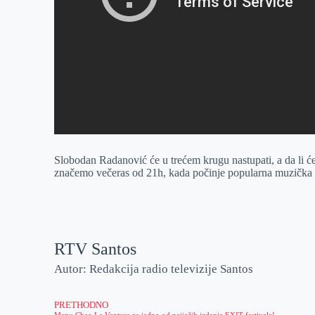
Slobodan Radanović će u trećem krugu nastupati, a da li će 
značemo večeras od 21h, kada počinje popularna muzička 
RTV Santos
Autor: Redakcija radio televizije Santos
PRETHODNO
Manu Chao La Ventura za jedno od najjačih izdanja EXIT festivala!