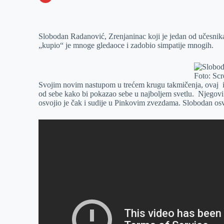
o
n
e
e
a
E
k
g
d
r
t
m
Slobodan Radanović, Zrenjaninac koji je jedan od učesnik
e
I
s
a
„kupio“ je mnoge gledaoce i zadobio simpatije mnogih.
r
n
A
i
p
l
Foto: Sc
p
Svojim novim nastupom u trećem krugu takmičenja, ovaj izu
od sebe kako bi pokazao sebe u najboljem svetlu. Njegov
osvojio je čak i sudije u Pinkovim zvezdama. Slobodan osvaj