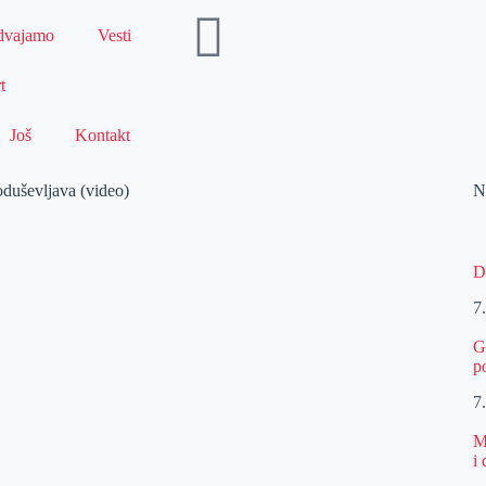
dvajamo
Vesti
t
Još
Kontakt
duševljava (video)
N
D
7
G
p
7
M
i