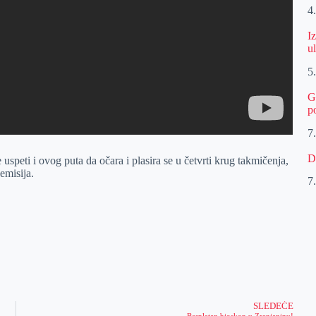
4
I
u
5
G
p
7
D
uspeti i ovog puta da očara i plasira se u četvrti krug takmičenja,
emisija.
7
SLEDEĆE
Besplatan bioskop u Zrenjaninu!