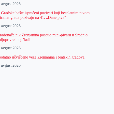
. avgust 2026.
z Gradske bašte ispraćeni pozivari koji besplatnim pivom
licama grada pozivaju na 41. „Dane piva“
. avgust 2026.
radonačelnik Zrenjanina posetio mini-pivaru u Srednjoj
oljoprivrednoj školi
. avgust 2026.
odatno učvršćene veze Zrenjanina i bratskih gradova
. avgust 2026.