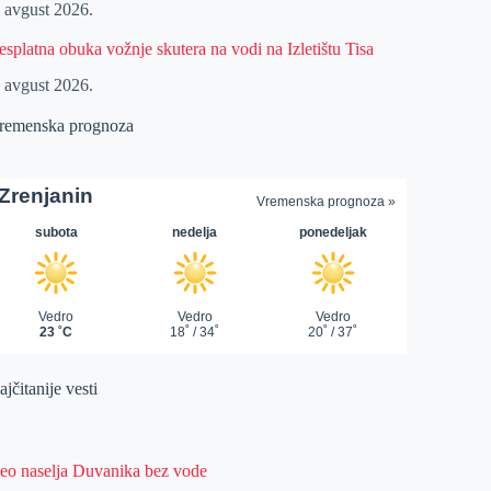
. avgust 2026.
esplatna obuka vožnje skutera na vodi na Izletištu Tisa
. avgust 2026.
remenska prognoza
jčitanije vesti
eo naselja Duvanika bez vode