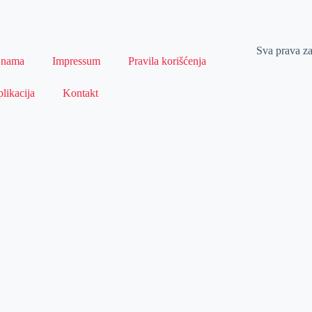
Sva prava z
 nama
Impressum
Pravila korišćenja
likacija
Kontakt
Naslovna
Izdvajamo