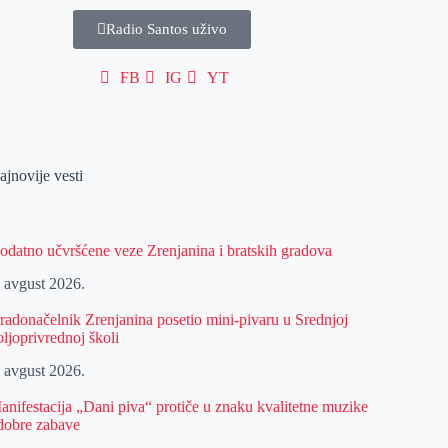
Radio Santos uživo
FB
IG
YT
ajnovije vesti
odatno učvršćene veze Zrenjanina i bratskih gradova
. avgust 2026.
radonačelnik Zrenjanina posetio mini-pivaru u Srednjoj
oljoprivrednoj školi
. avgust 2026.
anifestacija „Dani piva“ protiče u znaku kvalitetne muzike
 dobre zabave