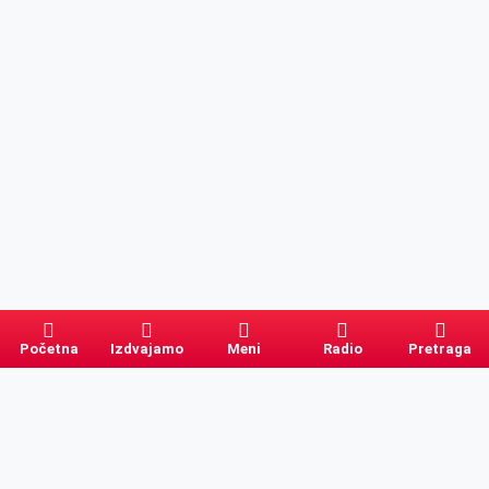
Početna
Izdvajamo
Meni
Radio
Pretraga
Pretraga