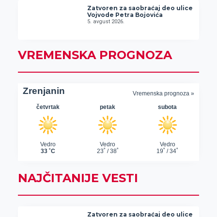
Zatvoren za saobraćaj deo ulice
Vojvode Petra Bojovića
5. avgust 2026.
VREMENSKA PROGNOZA
NAJČITANIJE VESTI
Zatvoren za saobraćaj deo ulice