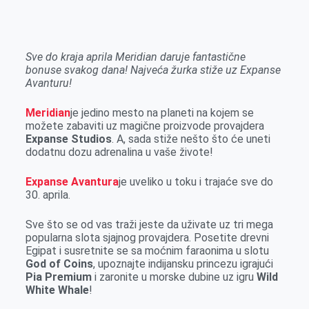
o
n
e
e
a
E
k
g
d
r
t
m
e
I
s
a
Sve do kraja aprila Meridian daruje fantastične
r
n
A
i
bonuse svakog dana! Najveća žurka stiže uz Expanse
Avanturu!
p
l
p
Meridian
je jedino mesto na planeti na kojem se
možete zabaviti uz magične proizvode provajdera
Expanse Studios
. A, sada stiže nešto što će uneti
dodatnu dozu adrenalina u vaše živote!
Expanse Avantura
je uveliko u toku i trajaće sve do
30. aprila.
Sve što se od vas traži jeste da uživate uz tri mega
popularna slota sjajnog provajdera. Posetite drevni
Egipat i susretnite se sa moćnim faraonima u slotu
God of Coins
, upoznajte indijansku princezu igrajući
Pia Premium
i zaronite u morske dubine uz igru
Wild
White Whale
!