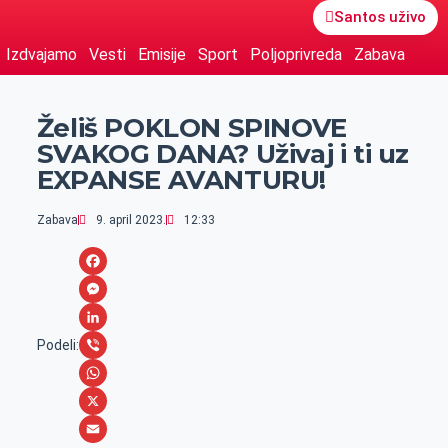
Santos uživo
Izdvajamo
Vesti
Emisije
Sport
Poljoprivreda
Zabava
Želiš POKLON SPINOVE
SVAKOG DANA? Uživaj i ti uz
EXPANSE AVANTURU!
Zabava
9. april 2023.
12:33
F
a
M
c
e
L
Podeli:
e
s
i
V
b
s
n
i
W
o
e
k
b
h
X