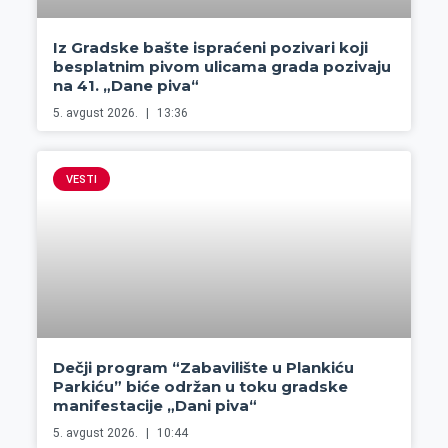
Iz Gradske bašte ispraćeni pozivari koji
besplatnim pivom ulicama grada pozivaju
na 41. „Dane piva“
5. avgust 2026.
13:36
VESTI
Dečji program “Zabavilište u Plankiću
Parkiću” biće održan u toku gradske
manifestacije „Dani piva“
5. avgust 2026.
10:44