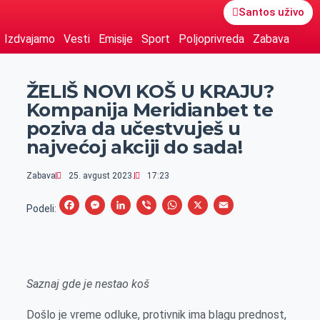
Santos uživo
Izdvajamo
Vesti
Emisije
Sport
Poljoprivreda
Zabava
ŽELIŠ NOVI KOŠ U KRAJU?
Kompanija Meridianbet te
poziva da učestvuješ u
najvećoj akciji do sada!
Zabava
25. avgust 2023.
17:23
F
M
L
V
W
X
E
Podeli:
a
e
i
i
h
m
c
s
n
b
a
a
e
s
k
e
t
i
Saznaj gde je nestao koš
b
e
e
r
s
l
o
n
d
A
Došlo je vreme odluke, protivnik ima blagu prednost,