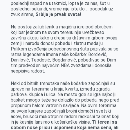
o
g
I
p
poslednji napad na utakmici, lopta je za nas, šut u
poslednoj sekundi, vreme nije isteklo…. pogodak uz
k
e
n
p
zvuk sirene,
Srbija je prvak sveta!
r
Ne postoji zaljubljenik u magičnu igru pod obručem
koji bar jednom na svom terenu nije uvežbavao
završnu akciju kako u dresu sa državnim grbom svojoj
zemlji i narodu donosi pobedu i zlatnu medalju.
Prilikom izvođenja pobedonosnog šuta prizivala su se
razna legendarna imena naše košarke: Đorđević,
Danilović, Teodosić, Bogdanović, pobeđivao se Drim
tim predvođen najvećim NBA zvezdama i donosila
neopisiva radost.
Neki od bitnih trenutaka naše košarke započinjali su
upravo na terenima u kraju, kvartu, između zgrada,
parkova, klupica i ulica. Na mestu gde se igra najbolji
basket mnogo teže se dolazilo do pobeda, nego pred
prepunom halom vatrenih navijača. Na ovim terenima
su svoje karijere započinjali brojni domaći i svetski
asovi, bruseći mukotrpnim radom raskošni talenat koji
ih je kasnije lansirao u košarkaške visine.
Ti tereni sa
sobom nose priču i uspomenu koja nema cenu, ali