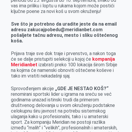
periodu od 25. avgusta do 10. septembra, svako od
vas ima priliku i loptu u rukama kojom može postići
ključne poene za novi koš u svom okruženju!
Sve što je potrebno da uradite jeste da na email
adresu zakucajpobedu@meridianbet.com
pošaljete tačnu adresu, mesto i sliku oštećenog
koša.
Prijava traje sve dok traje i prvenstvo, a nakon toga
će se dalje pristupiti selekciji u kojoj će
kompanija
Meridianbet
izabrati preko 100 lokacija širom Srbije
na kojima će namenski obnoviti oštećene koševe i
tako im vratiti nekadašnji sjaj.
Sprovođenjem akcije
„GDE JE NESTAO KOŠ?“
renomirani sportski lider u igrama na sreću se već
godinama unazad istinski trudi da primerom
društvenog delovanja u svom okruženju podstakne
celokupnu širu javnost na potrebu sistemskog
ulaganja kako u profesionalni, tako i u amaterski
sport. Za kompaniju Meridian ne postoji razlika
između “malih” i “velikih”, profesionalnih i amaterskih,