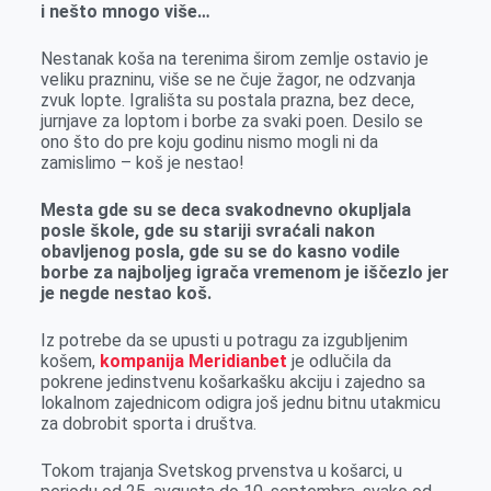
i nešto mnogo više…
Nestanak koša na terenima širom zemlje ostavio je
veliku prazninu, više se ne čuje žagor, ne odzvanja
zvuk lopte. Igrališta su postala prazna, bez dece,
jurnjave za loptom i borbe za svaki poen. Desilo se
ono što do pre koju godinu nismo mogli ni da
zamislimo – koš je nestao!
Mesta gde su se deca svakodnevno okupljala
posle škole, gde su stariji svraćali nakon
obavljenog posla, gde su se do kasno vodile
borbe za najboljeg igrača vremenom je iščezlo jer
je negde nestao koš.
Iz potrebe da se upusti u potragu za izgubljenim
košem,
kompanija Meridianbet
je odlučila da
pokrene jedinstvenu košarkašku akciju i zajedno sa
lokalnom zajednicom odigra još jednu bitnu utakmicu
za dobrobit sporta i društva.
Tokom trajanja Svetskog prvenstva u košarci, u