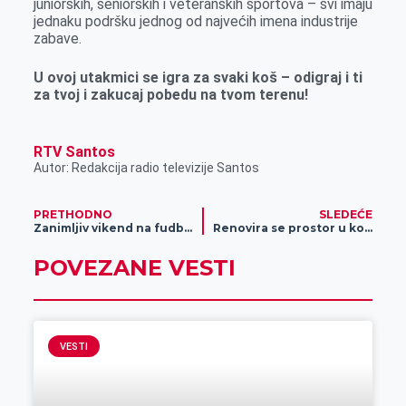
juniorskih, seniorskih i veteranskih sportova – svi imaju
jednaku podršku jednog od najvećih imena industrije
zabave.
U ovoj utakmici se igra za svaki koš – odigraj i ti
za tvoj i zakucaj pobedu na tvom terenu!
RTV Santos
Autor: Redakcija radio televizije Santos
PRETHODNO
SLEDEĆE
Zanimljiv vikend na fudbalskim terenima
Renovira se prostor u kom će biti premešten respiratorni centar
POVEZANE VESTI
VESTI