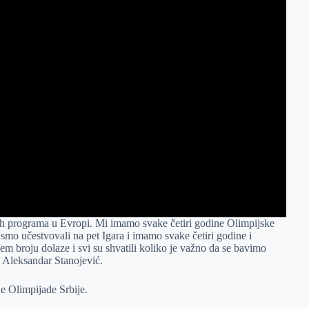
ih programa u Evropi. Mi imamo svake četiri godine Olimpijske
smo učestvovali na pet Igara i imamo svake četiri godine i
m broju dolaze i svi su shvatili koliko je važno da se bavimo
, Aleksandar Stanojević.
ne Olimpijade Srbije.