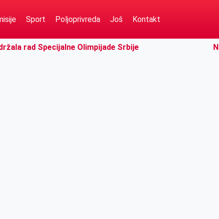
isije
Sport
Poljoprivreda
Još
Kontakt
ržala rad Specijalne Olimpijade Srbije
N