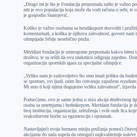
„Drago mi je što je Fondacija prepoznala zašto je važno p
niti je ovo populacija koja može da vodi računa o sebi, te 
je gospodin Stanojević.
Koliko je važno osobama sa hendikepom dozvoliti i pružit
komentarisati, a kolika je njihova zahvalnost, govore nam iz
olimpijada Srbije nesebično pruža.
Meridian fondacija je umnogome prepoznala kakvu bitnu ul
društvu, te su rešili da ovu utakmicu odigraju zajedno. Do
organizaciju sportskih igara za specijalne olimpijce.
„Veliko nam je zadovoljstvo što smo imali priliku da bude
se sportom, ovi ljudi, osim što ostvaruju zapažene rezultat
Mi smo ti koji njima dugujemo veliku zahvalnost“, izjavila 
Podsećamo, ovo je samo jedna u nizu akcija društvenog tipa
osoba sa smetnjama i hednikepom. Meridain fondacija je d
broj institucija, organizacija, udruženja i svih onih lica ko
svakodnevne borbe za egzistenciju i opstanak.
Nastavljajući svoju humanu misiju pružanja pomoći čitavoj
akcijama do sada uspela da omogući najkvalitetnije uslove