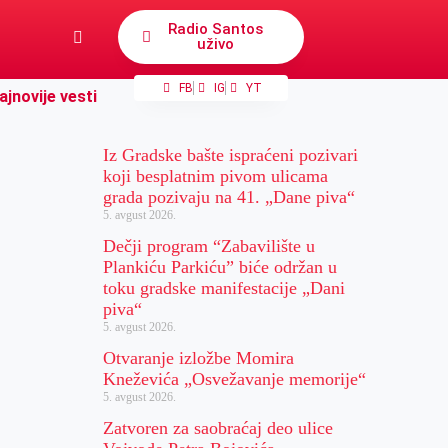
Radio Santos
uživo
FB
IG
YT
ajnovije vesti
Iz Gradske bašte ispraćeni pozivari
koji besplatnim pivom ulicama
grada pozivaju na 41. „Dane piva“
5. avgust 2026.
Dečji program “Zabavilište u
Plankiću Parkiću” biće održan u
toku gradske manifestacije „Dani
piva“
5. avgust 2026.
Otvaranje izložbe Momira
Kneževića „Osvežavanje memorije“
5. avgust 2026.
Zatvoren za saobraćaj deo ulice