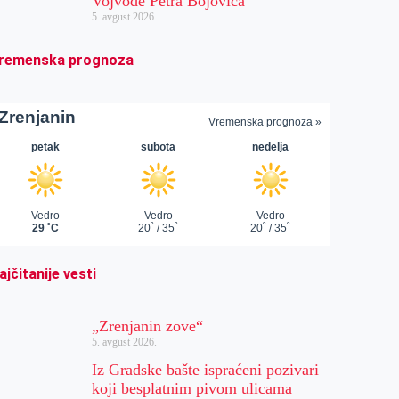
Vojvode Petra Bojovića
5. avgust 2026.
remenska prognoza
ajčitanije vesti
„Zrenjanin zove“
5. avgust 2026.
Iz Gradske bašte ispraćeni pozivari
koji besplatnim pivom ulicama