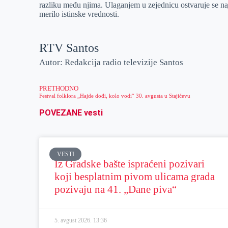
razliku među njima. Ulaganjem u zejednicu ostvaruje se naj
merilo istinske vrednosti.
RTV Santos
Autor: Redakcija radio televizije Santos
PRETHODNO
Festval folklora „Hajde dođi, kolo vodi“ 30. avgusta u Stajićevu
POVEZANE vesti
VESTI
Iz Gradske bašte ispraćeni pozivari
koji besplatnim pivom ulicama grada
pozivaju na 41. „Dane piva“
5. avgust 2026.
13:36