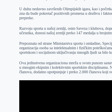
r
n
A
i
U duhu nedavno završenih Olimpijskih igara, kao i početka 
p
l
zna da bude pokretač pozitivnih promena u društvu i fakt
prepreke.
p
Razvoju sporta u našoj zemlji, osim Saveza i klubova, dopr
učesnika, donosi našoj zemlji preko 147 medalja u brojnim
Prepoznata od strane Ministarstva sporta i omladine, Speci
organizacija osoba sa intelektualnim i fizičkim poteškoća
sportskom i socijalnom uključivanju mnogih ljudi sa bilo 
Ova jedinstvena organizaciona mreža u svom punom sastavu 
u mnogim ekipnim i kolektivnim sportskim disciplinama. 
članova, dodatno upotpunjuje i preko 2.000 članova koji s