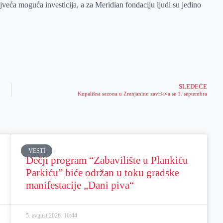
veća moguća investicija, a za Meridian fondaciju ljudi su jedino
SLEDEĆE
Kupališna sezona u Zrenjaninu završava se 1. septembra
VESTI
Dečji program “Zabavilište u Plankiću
Parkiću” biće održan u toku gradske
manifestacije „Dani piva“
5. avgust 2026.
10:44