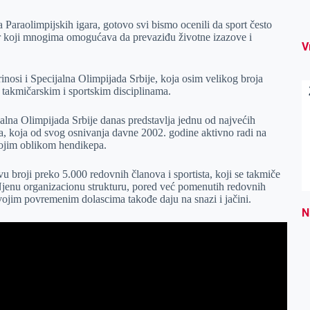
Paraolimpijskih igara, gotovo svi bismo ocenili da sport često
or koji mnogima omogućava da prevaziđu životne izazove i
V
inosi i Specijalna Olimpijada Srbije, koja osim velikog broja
 takmičarskim i sportskim disciplinama.
jalna Olimpijada Srbije danas predstavlja jednu od najvećih
ma, koja od svog osnivanja davne 2002. godine aktivno radi na
kojim oblikom hendikepa.
broji preko 5.000 redovnih članova i sportista, koji se takmiče
Njenu organizacionu strukturu, pored već pomenutih redovnih
vojim povremenim dolascima takođe daju na snazi i jačini.
N