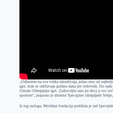
„Odlazimo na sva velika takmičenja, jedan smo od najbolj
igre, koje se održavaju godinu dana pre redovnih. Do sada 
Zimske Olimpijske igre. Zadovoljni smo jer deca u sve veće
sportom“, pojasnio je direktor Specijalne olimpijade Srbije
Iz tog razloga, Meridian fondacija podržala je rad Specijal