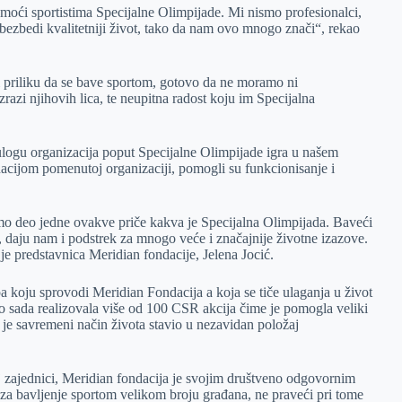
omoći sportistima Specijalne Olimpijade. Mi nismo profesionalci,
obezbedi kvalitetniji život, tako da nam ovo mnogo znači“, rekao
i priliku da se bave sportom, gotovo da ne moramo ni
razi njihovih lica, te neupitna radost koju im Specijalna
ogu organizacija poput Specijalne Olimpijade igra u našem
nacijom pomenutoj organizaciji, pomogli su funkcionisanje i
mo deo jedne ovakve priče kakva je Specijalna Olimpijada. Baveći
e, daju nam i podstrek za mnogo veće i značajnije životne izazove.
je predstavnica Meridian fondacije, Jelena Jocić.
 koju sprovodi Meridian Fondacija a koja se tiče ulaganja u život
o sada realizovala više od 100 CSR akcija čime je pomogla veliki
je je savremeni način života stavio u nezavidan položaj
 zajednici, Meridian fondacija je svojim društveno odgovornim
 za bavljenje sportom velikom broju građana, ne praveći pri tome